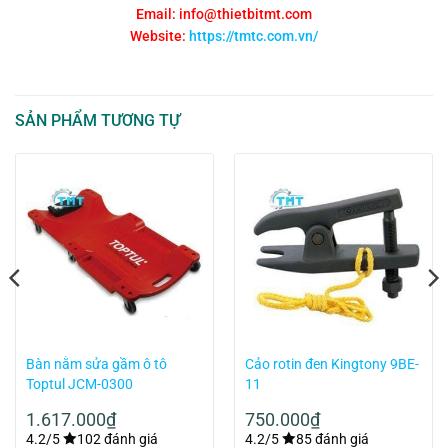
Email: info@thietbitmt.com
Website:
https://tmtc.com.vn/
SẢN PHẨM TƯƠNG TỰ
Bàn nằm sửa gầm ô tô
Cảo rotin đen Kingtony 9BE-
Toptul JCM-0300
11
1.617.000
₫
750.000
₫
4.2/5
102 đánh giá
4.2/5
85 đánh giá