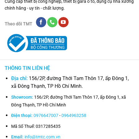
Cung cấp thiết bị công nghiệp, thiết bị gara ô tô, dụng cụ nhà xưởng
chính hãng - uy tín - chất lượng.
Theo dõi TMT
THÔNG TIN LIÊN HỆ
Địa chỉ:
156/2P, đường Thới Tam Thôn 17, ấp Đông 1,
xã Đông Thạnh, TP Hồ Chí Minh.
Showroom:
156/2P, đường Thới Tam Thôn 17, ấp Đông 1, xã
Đông Thạnh, TP Hồ Chí Minh
Điện thoại:
0976647007
-
0964963258
Mã Số Thuế: 0317285435
Email:
info@tmtc.com.vn