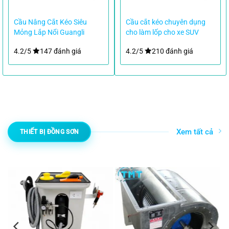
Cầu Nâng Cắt Kéo Siêu
Cầu cắt kéo chuyên dụng
Mỏng Lắp Nổi Guangli
cho làm lốp cho xe SUV
GL1004 3 Tấn
4.2/5
147 đánh giá
4.2/5
210 đánh giá
Xem tất cả
THIẾT BỊ ĐỒNG SƠN