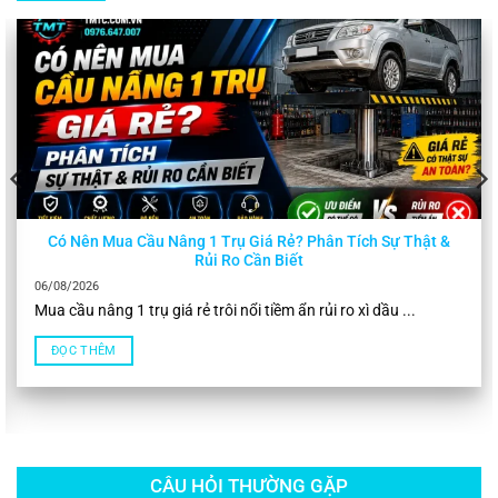
Có Nên Mua Cầu Nâng 1 Trụ Giá Rẻ? Phân Tích Sự Thật &
Rủi Ro Cần Biết
06/08/2026
Mua cầu nâng 1 trụ giá rẻ trôi nổi tiềm ẩn rủi ro xì dầu ...
ĐỌC THÊM
CÂU HỎI THƯỜNG GẶP