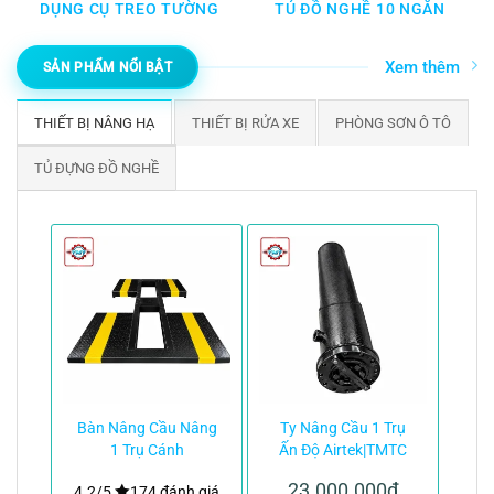
DỤNG CỤ TREO TƯỜNG
TỦ ĐỒ NGHỀ 10 NGĂN
Xem thêm
SẢN PHẨM NỔI BẬT
THIẾT BỊ NÂNG HẠ
THIẾT BỊ RỬA XE
PHÒNG SƠN Ô TÔ
TỦ ĐỰNG ĐỒ NGHỀ
Bàn Nâng Cầu Nâng
Ty Nâng Cầu 1 Trụ
1 Trụ Cánh
Ấn Độ Airtek|TMTC
Bướm|TMTC
23.000.000
₫
4.2/5
174 đánh giá