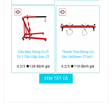
Cẩu Móc Động Cơ Ô
Thanh Treo Động Cơ
Tô 2 Tấn Gấp Gọn ZT-
Dài 1800mm ZT-041-
039-58kg|TMTC
1.8M|TMTC
4.2/5
128 đánh giá
4.2/5
110 đánh giá
XEM TẤT CẢ