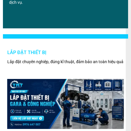
dịch vụ.
LẮP ĐẶT THIẾT BỊ
BẢ
ân
Lắp đặt chuyên nghiệp, đúng kĩ thuật, đảm bảo an toàn hiệu quả
Kiểm