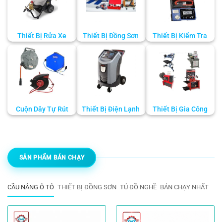
Thiết Bị Rửa Xe
Thiết Bị Đồng Sơn
Thiết Bị Kiểm Tra
Cuộn Dây Tự Rút
Thiết Bị Điện Lạnh
Thiết Bị Gia Công
SẢN PHẨM BÁN CHẠY
CẦU NÂNG Ô TÔ
THIẾT BỊ ĐỒNG SƠN
TỦ ĐỒ NGHỀ
BÁN CHẠY NHẤT