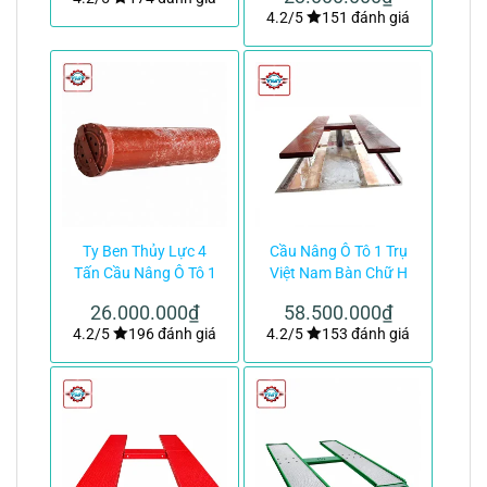
4.2/5
151 đánh giá
Ty Ben Thủy Lực 4
Cầu Nâng Ô Tô 1 Trụ
Tấn Cầu Nâng Ô Tô 1
Việt Nam Bàn Chữ H
Trụ Việt Nam|TMTC
Lắp Âm Nền|TMTC
26.000.000
₫
58.500.000
₫
4.2/5
196 đánh giá
4.2/5
153 đánh giá