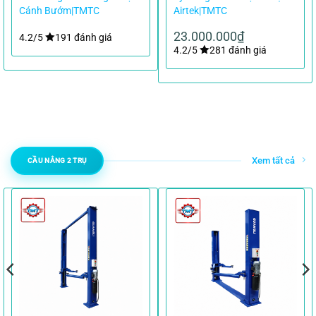
Cánh Bướm|TMTC
Airtek|TMTC
23.000.000
₫
4.2/5
191 đánh giá
4.2/5
281 đánh giá
Xem tất cả
CẦU NÂNG 2 TRỤ