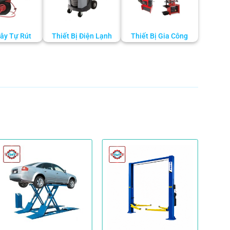
ây Tự Rút
Thiết Bị Điện Lạnh
Thiết Bị Gia Công