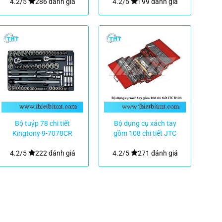
4.2/5
286 đánh giá
4.2/5
199 đánh giá
Bộ tuýp 78 chi tiết
Bộ dụng cụ xách tay
Kingtony 9-7078CR
gồm 108 chi tiết JTC
B108
4.2/5
222 đánh giá
4.2/5
271 đánh giá