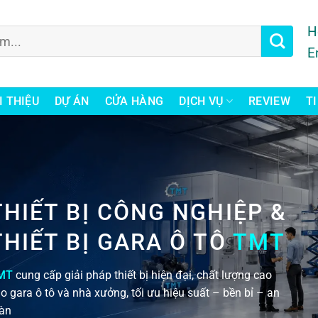
H
E
I THIỆU
DỰ ÁN
CỬA HÀNG
DỊCH VỤ
REVIEW
T
THIẾT BỊ CÔNG NGHIỆP &
THIẾT BỊ GARA Ô TÔ
TMT
MT
cung cấp giải pháp thiết bị hiện đại, chất lượng cao
o gara ô tô và nhà xưởng, tối ưu hiệu suất – bền bỉ – an
àn