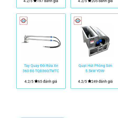
4.2/5
197 đánh giá
4.2/5
205 đánh giá
Tay Quay Đôi Rửa Xe
Quạt Hút Phòng Sơn
360 Độ TQĐ360|TMTC
5.5kW YDW-
90LA|TMTC
4.2/5
65 đánh giá
4.2/5
249 đánh giá