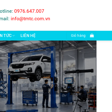
otline:
0976.647.007
mail:
info@tmtc.com.vn
IN TỨC
LIÊN HỆ
Giỏ hàng