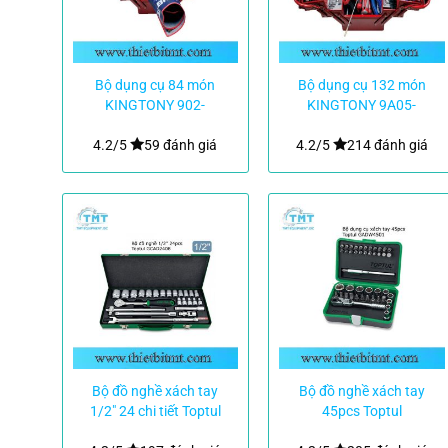
Bộ dụng cụ 84 món
Bộ dụng cụ 132 món
KINGTONY 902-
KINGTONY 9A05-
084MR01
132CR-KB
4.2/5
59 đánh giá
4.2/5
214 đánh giá
Bộ đồ nghề xách tay
Bộ đồ nghề xách tay
1/2″ 24 chi tiết Toptul
45pcs Toptul
GCAD2408
GADW4501