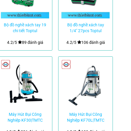
Bộ đồ nghề xách tay 19
Bộ đồ nghề xách tay
chi tiết Toptul
1/4″ 27pcs Toptul
GCAI1901
GADW2702
4.2/5
89 đánh giá
4.2/5
106 đánh giá
Máy Hút Bụi Công
Máy Hút Bụi Công
Nghiệp KF30|TMTC
Nghiệp KF70L|TMTC