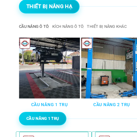
THIẾT BỊ NÂNG HẠ
CẦU NÂNG Ô TÔ
KÍCH NÂNG Ô TÔ
THIẾT BỊ NÂNG KHÁC
TÔ
CẦU NÂNG 1 TRỤ
CẦU NÂNG 2 TRỤ
CẦU NÂNG 1 TRỤ