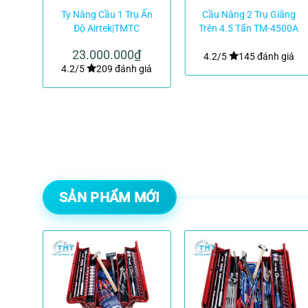
g 1
Ty Nâng Cầu 1 Trụ Ấn
Cầu Nâng 2 Trụ Giằng
MTC
Độ Airtek|TMTC
Trên 4.5 Tấn TM-4500A
– Thiết Bị TMT (Tay
23.000.000
₫
Nâng 2+3 Khúc Đa
giá
4.2/5
145 đánh giá
4.2/5
209 đánh giá
Năng)
SẢN PHẨM MỚI