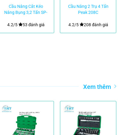
Cầu Nâng Cắt Kéo
Cầu Nâng 2 Trụ 4 Tấn
C
Nâng Bụng 3,2 Tấn SP-
Peak 208C
dụ
7X BendPak/Mỹ
4.2/5
53 đánh giá
4.2/5
208 đánh giá
4.
Xem thêm