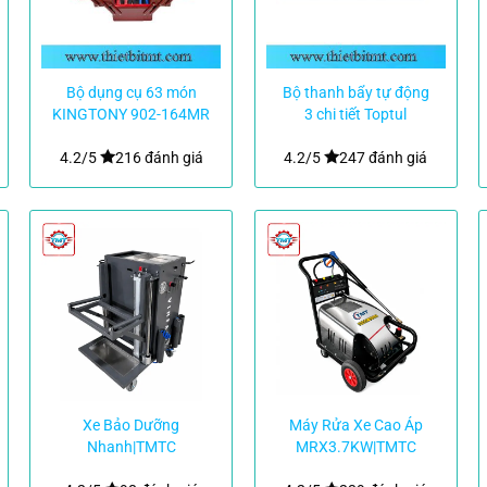
Bộ dụng cụ 63 món
Bộ thanh bẩy tự động
KINGTONY 902-164MR
3 chi tiết Toptul
GBAT0305
4.2/5
216 đánh giá
4.2/5
247 đánh giá
Xe Bảo Dưỡng
Máy Rửa Xe Cao Áp
Nhanh|TMTC
MRX3.7KW|TMTC