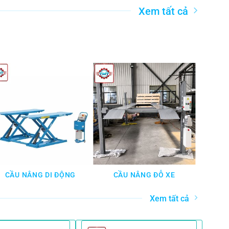
Xem tất cả
CẦU NÂNG DI ĐỘNG
CẦU NÂNG ĐỖ XE
CẦU 
Xem tất cả