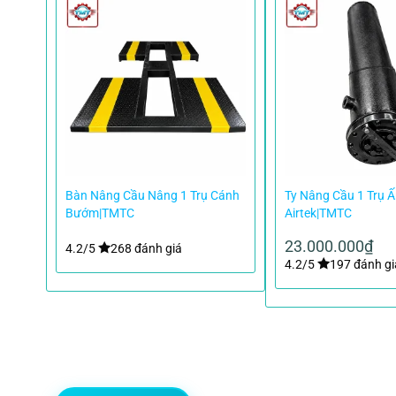
ô Ấn
Bàn Nâng Cầu Nâng 1 Trụ Cánh
Ty Nâng Cầu 1 Trụ 
 H
Bướm|TMTC
Airtek|TMTC
23.000.000
₫
4.2/5
268 đánh giá
4.2/5
197 đánh gi