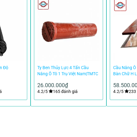
Ấn Độ
Ty Ben Thủy Lực 4 Tấn Cầu
Cầu Nâng Ô 
Nâng Ô Tô 1 Trụ Việt Nam|TMTC
Bàn Chữ H 
26.000.000
₫
58.500.0
á
4.2/5
165 đánh giá
4.2/5
233 