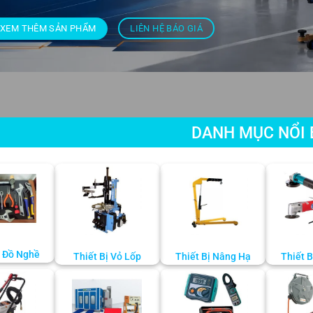
XEM THÊM SẢN PHẨM
LIÊN HỆ BÁO GIÁ
DANH MỤC NỔI 
 Đồ Nghề
Thiết Bị Vỏ Lốp
Thiết Bị Nâng Hạ
Thiết 