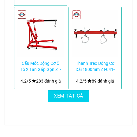
Cẩu Móc Động Cơ Ô
Thanh Treo Động Cơ
Tô 2 Tấn Gấp Gọn ZT-
Dài 1800mm ZT-041-
039-58kg|TMTC
1.8M|TMTC
4.2/5
283 đánh giá
4.2/5
89 đánh giá
XEM TẤT CẢ