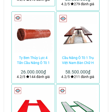
4.2/5
279 đánh giá
Ty Ben Thủy Lực 4
Cầu Nâng Ô Tô 1 Trụ
Tấn Cầu Nâng Ô Tô 1
Việt Nam Bàn Chữ H
Trụ Việt Nam|TMTC
Lắp Âm Nền|TMTC
26.000.000
₫
58.500.000
₫
4.2/5
144 đánh giá
4.2/5
211 đánh giá