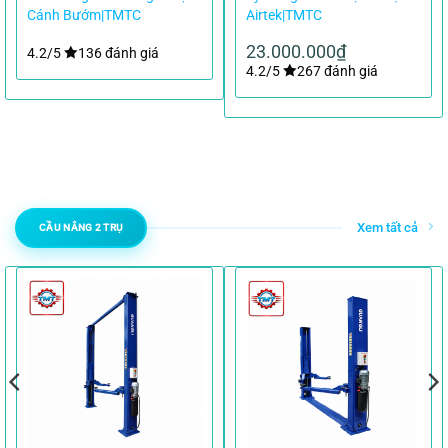
Cánh Bướm|TMTC
Airtek|TMTC
23.000.000
₫
4.2/5
136 đánh giá
4.2/5
267 đánh giá
Xem tất cả
CẦU NÂNG 2 TRỤ