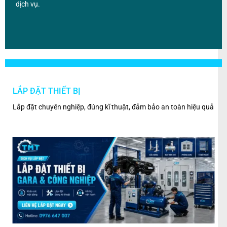
dịch vụ.
LẮP ĐẶT THIẾT BỊ
BẢ
ân
Lắp đặt chuyên nghiệp, đúng kĩ thuật, đảm bảo an toàn hiệu quả
Kiểm