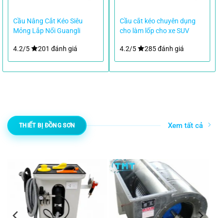
Cầu Nâng Cắt Kéo Siêu
Cầu cắt kéo chuyên dụng
Mỏng Lắp Nổi Guangli
cho làm lốp cho xe SUV
GL1004 3 Tấn
4.2/5
201 đánh giá
4.2/5
285 đánh giá
Xem tất cả
THIẾT BỊ ĐỒNG SƠN