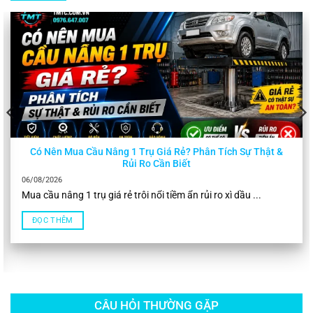
Có Nên Mua Cầu Nâng 1 Trụ Giá Rẻ? Phân Tích Sự Thật &
Rủi Ro Cần Biết
06/08/2026
Mua cầu nâng 1 trụ giá rẻ trôi nổi tiềm ẩn rủi ro xì dầu ...
ĐỌC THÊM
CÂU HỎI THƯỜNG GẶP