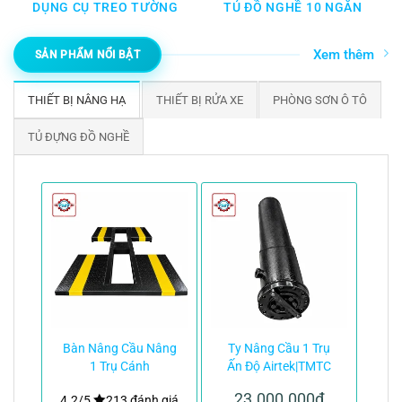
DỤNG CỤ TREO TƯỜNG
TỦ ĐỒ NGHỀ 10 NGĂN
Xem thêm
SẢN PHẨM NỔI BẬT
THIẾT BỊ NÂNG HẠ
THIẾT BỊ RỬA XE
PHÒNG SƠN Ô TÔ
TỦ ĐỰNG ĐỒ NGHỀ
Bàn Nâng Cầu Nâng
Ty Nâng Cầu 1 Trụ
1 Trụ Cánh
Ấn Độ Airtek|TMTC
Bướm|TMTC
23.000.000
₫
4.2/5
213 đánh giá