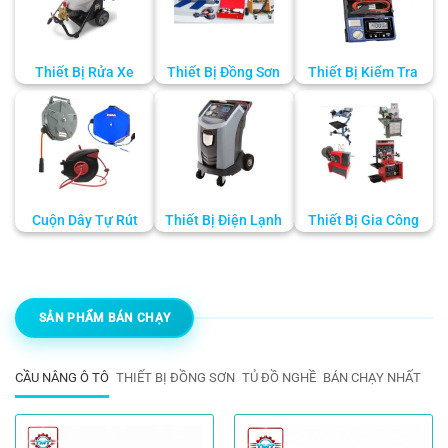
Thiết Bị Rửa Xe
Thiết Bị Đồng Sơn
Thiết Bị Kiểm Tra
Cuộn Dây Tự Rút
Thiết Bị Điện Lạnh
Thiết Bị Gia Công
SẢN PHẨM BÁN CHẠY
CẦU NÂNG Ô TÔ
THIẾT BỊ ĐỒNG SƠN
TỦ ĐỒ NGHỀ
BÁN CHẠY NHẤT