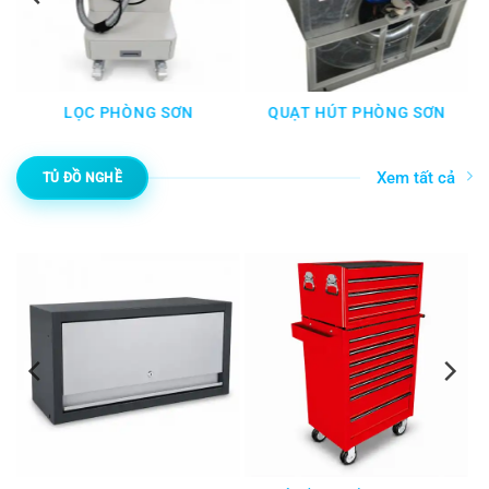
NG SƠN
QUẠT HÚT PHÒNG SƠN
DỤNG CỤ CHUYÊN
SƠN
Xem tất cả
TỦ ĐỒ NGHỀ