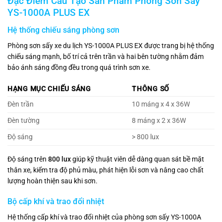
Đặc Điểm Cấu Tạo Sản Phẩm Phòng Sơn Sấy
YS-1000A PLUS EX
Hệ thống chiếu sáng phòng sơn
Phòng sơn sấy xe du lịch YS-1000A PLUS EX được trang bị hệ thống
chiếu sáng mạnh, bố trí cả trên trần và hai bên tường nhằm đảm
bảo ánh sáng đồng đều trong quá trình sơn xe.
HẠNG MỤC CHIẾU SÁNG
THÔNG SỐ
Đèn trần
10 máng x 4 x 36W
Đèn tường
8 máng x 2 x 36W
Độ sáng
> 800 lux
Độ sáng trên
800 lux
giúp kỹ thuật viên dễ dàng quan sát bề mặt
thân xe, kiểm tra độ phủ màu, phát hiện lỗi sơn và nâng cao chất
lượng hoàn thiện sau khi sơn.
Bộ cấp khí và trao đổi nhiệt
Hệ thống cấp khí và trao đổi nhiệt của phòng sơn sấy YS-1000A