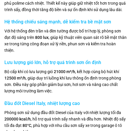
phủ polime cách nhiệt. Thiết kế này giúp giữ nhiệt tốt hơn trong quá
trình sấy, đồng thời tăng độ bền và sự ổn định khi sử dụng lâu dài.
Hệ thống chiếu sáng mạnh, dễ kiểm tra bề mặt sơn
Với hệ thống đèn trần và đèn tường được bố trí hợp lý, phòng sơn
đạt độ sáng trên
800 lux
, giúp kỹ thuật viên quan sát rõ bề mặt thân
xe trong từng công đoạn xử lý nền, phun sơn và kiểm tra hoàn
thiện.
Lưu lượng gió lớn, hỗ trợ quá trình sơn ổn định
Bộ cấp khí có lưu lượng gió
21000 m³/h
, kết hợp cùng bộ hút khí
12500 m³/h
, giúp duy trì luồng khí lưu thông ổn định trong phòng
sơn. Điều này góp phần giảm bụi sơn, hơi sơn và nâng cao chất
lượng môi trường làm việc.
Đầu đốt Diesel Italy, nhiệt lượng cao
Phòng sơn sử dụng đầu đốt Diesel của Italy với nhiệt lượng tối đa
200000 kcal/h
, hỗ trợ quá trình sấy nhanh và đều hơn. Nhiệt độ sấy
tối đa đạt
80°C
, phù hợp với nhu cầu sơn sấy xe trong garage ô tô