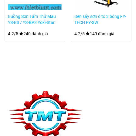
Buồng Sơn Tấm Thử Màu
Đèn sấy sơn ô tô 3 bóng FY-
YS-B3 / YS-BP3 Yoki-Star
TECH FY-3W
4.2/5
240 đánh giá
4.2/5
149 đánh giá