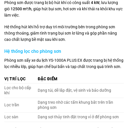
Phòng sơn được trang bị bộ hút khí có công suất
4 kW
, lưu lượng
gió
12500 m³/h
, giúp hút bụi sơn, hơi sơn và khí thải ra khỏi khu vực
làm việc.
Hệ thống hút khí hỗ trợ duy trì môi trường bên trong phòng sơn
thông thoáng, giảm tình trạng bụi sơn lơ lửng và góp phần nâng
cao chất lượng bề mặt sau khi sơn.
Hệ thống lọc cho phòng sơn
Phòng sơn sấy xe du lịch YS-1000A PLUS EX được trang bị hệ thống
lọc nhiều lớp, giúp hạn chế bụi bẩn và tạp chất trong quá trình sơn.
VỊ TRÍ LỌC
ĐẶC ĐIỂM
Lọc cho bộ cấp
Dạng túi, dễ lắp đặt, vệ sinh và bảo dưỡng
khí
Dạng treo nhờ các tấm khung bắt trên trần
Lọc trần
phòng sơn
Lọc sàn
Dạng sợi thủy tinh đặt trong vỉ ở đế phòng sơn