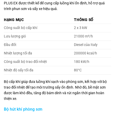
PLUS EX được thiết kế để cung cấp luồng khí ổn định, hỗ trợ quá
trình phun sơn và sấy xe hiệu quả.
HẠNG MỤC
THÔNG SỐ
Công suất bộ cấp khí
2 x 3 kW
Lưu lượng gió
21000 m³/h
Đầu đốt
Diesel của Italy
Nhiệt lượng tối đa
200000 kcal/h
Công suất bộ trao đổi nhiệt
180 kW/h
Nhiệt độ sấy tối đa
80°C
Bộ cấp khí giúp đưa luồng khí sạch vào phòng sơn, kết hợp với bộ
trao đổi nhiệt để tạo môi trường sấy ổn định. Nhờ đó, bề mặt sơn
được làm khô đều, tăng độ bám dính và rút ngắn thời gian hoàn
thiện xe.
Bộ hút khí phòng sơn