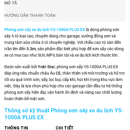
MÔ TẢ
HƯỚNG DẪN THANH TOÁN
Phòng sơn sấy xe du lịch YS-1000A PLUS EX
là dòng phòng sơn
sấy ô tô loại cao, chuyên dùng cho garage, xưởng đồng sơn và
trung tâm sửa chữa ô tô chuyên nghiệp. Với chiều cao từ sàn đến
trần lên đến
3.3m
, sản phẩm đặc biệt phù hợp để sơn sấy các dòng
xe có mui cao như SUV, MPV, bán tải và xe du lịch kích thước lớn.
Được sản xuất bởi
Yoki-Star
, phòng sơn sấy YS-1000A PLUS EX
đáp ứng tiêu chuẩn châu Âu
CE
, thân thiện với môi trường và hỗ trợ
tối ưu quá trình sơn, sấy, lọc bụi, cấp khí, hút khí trong khu vực làm
việc. Đây là lựa chọn phù hợp cho các garage cần đầu tư hệ thống
phòng sơn sấy hiện đại, vận hành ổn định và nâng cao chất lượng
hoàn thiện bề mặt sơn.
Thông số kỹ thuật Phòng sơn sấy xe du lịch YS-
1000A PLUS EX
THÔNG TIN
CHI TIẾT