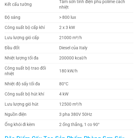
Tấm sơn tĩnh điện phủ polime cách
Kết cấu tường
nhiệt
Độ sáng
> 800 lux
Công suất bộ cấp khí
2 x 3 kW
Lưu lượng gió cấp
21000 m³/h
Đầu đốt
Diesel của Italy
Nhiệt lượng tối đa
200000 kcal/h
Công suất bộ trao đổi
180 kW/h
nhiệt
Nhiệt độ sấy tối đa
80°C
Công suất bộ hút khí
4 kW
Lưu lượng gió hút
12500 m³/h
Nguồn điện
3 pha 380V 50Hz
Ống khói đi kèm
2 ống thẳng, 1 co 90°