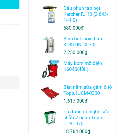
Đầu phun tạo bọt
Karcher FJ 10 (2.643-
144.0)
580.000
₫
Bình bọt inox thấp
KOKU INOX 70L
2.250.000
₫
Máy bơm mỡ điện
K6040(40L)
Bàn nằm sửa gầm ô tô
Toptul JCM-0300
1.617.000
₫
Tủ đựng đồ nghề sửa
chữa 7 ngăn Toptul
TCAC070
18.764.000
₫