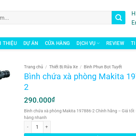
H
E
I THIỆU
DỰ ÁN
CỬA HÀNG
DỊCH VỤ
REVIEW
T
Trang chủ
/
Thiết Bị Rửa Xe
/
Bình Phun Bọt Tuyết
Bình chứa xà phòng Makita 19
2
290.000
₫
Bình chứa xà phòng Makita 197886-2 Chính hãng – Giá tốt 
hàng nhanh
Bình chứa xà phòng Makita 197886-2 số lượng