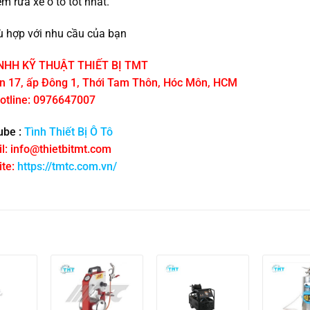
 rửa xe ô tô tốt nhất.
 hợp với nhu cầu của bạn
NHH KỸ THUẬT THIẾT BỊ TMT
ôn 17, ấp Đông 1, Thới Tam Thôn, Hóc Môn, HCM
otline: 0976647007
ube :
Tình Thiết Bị Ô Tô
l: info@thietbitmt.com
te:
https://tmtc.com.vn/