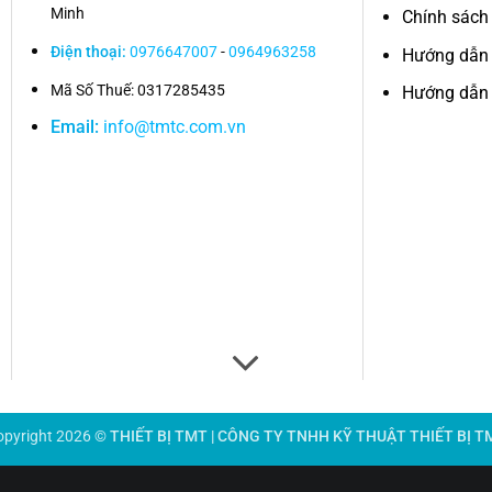
Minh
Chính sách 
Điện thoại:
0976647007
-
0964963258
Hướng dẫn
Mã Số Thuế: 0317285435
Hướng dẫn 
Email:
info@tmtc.com.vn
opyright 2026 ©
THIẾT BỊ TMT | CÔNG TY TNHH KỸ THUẬT THIẾT BỊ T