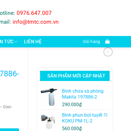
otline:
0976.647.007
mail:
info@tmtc.com.vn
IN TỨC
LIÊN HỆ
Giỏ hàng
7886-
SẢN PHẨM MỚI CẬP NHẬT
Bình chứa xà phòng
Makita 197886-2
290.000
₫
– Giao
Bình phun bọt tuyết 1l
KOKU PM-1L-2
560.000
₫