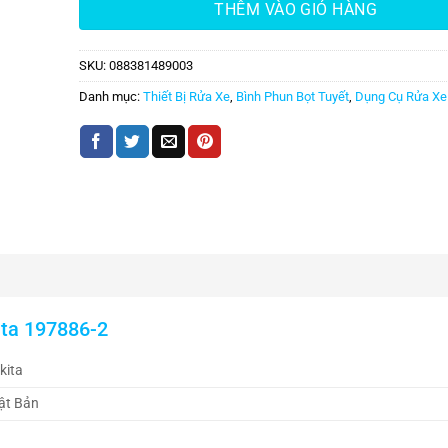
THÊM VÀO GIỎ HÀNG
SKU:
088381489003
Danh mục:
Thiết Bị Rửa Xe
,
Bình Phun Bọt Tuyết
,
Dụng Cụ Rửa Xe
ita 197886-2
kita
ật Bản