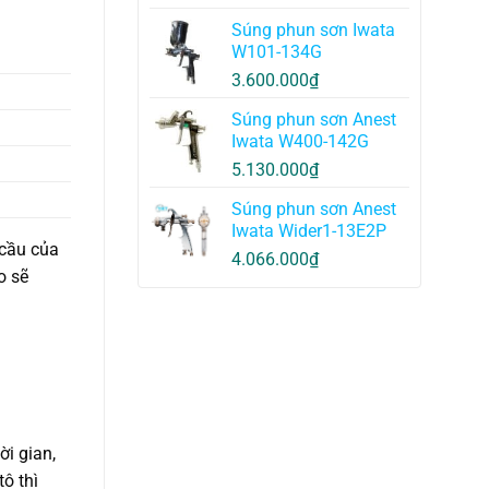
Súng phun sơn Iwata
W101-134G
3.600.000
₫
Súng phun sơn Anest
Iwata W400-142G
5.130.000
₫
Súng phun sơn Anest
Iwata Wider1-13E2P
 cầu của
4.066.000
₫
o sẽ
ời gian,
ô thì