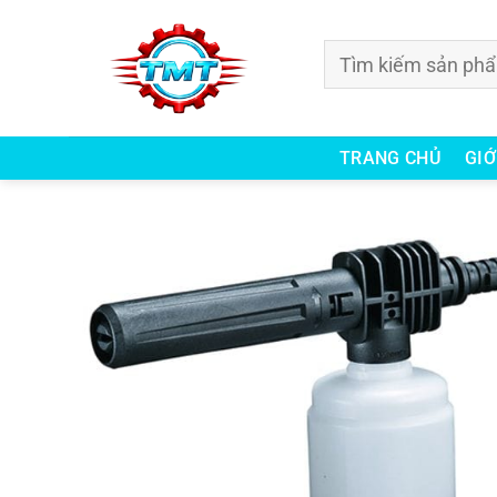
Bỏ
qua
Tìm
nội
kiếm:
dung
TRANG CHỦ
GIỚ