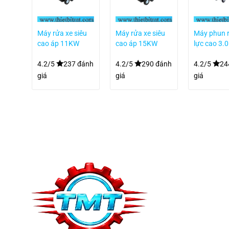
p lực
Máy rửa xe siêu
Máy rửa xe siêu
Máy phun 
nh
cao áp 11KW
cao áp 15KW
lực cao 3.
4
QK3021C
QK3521C
2200PSI-3
 đánh
4.2/5
237 đánh
4.2/5
290 đánh
4.2/5
24
giá
giá
giá