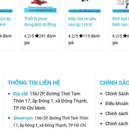
rửa áp
Thiết bị phun
Máy rửa xe siêu
Bình bọt 
0KW
dung dịch di động
cao áp 11KW
bình cao
.0KW
JTC 5503
22M58-11T4
90L
4 đánh
4.2/5
291 đánh
4.2/5
113 đánh
4.2/5
giá
giá
giá
THÔNG TIN LIÊN HỆ
CHÍNH SÁ
Địa chỉ:
156/2P, đường Thới Tam
Chính Sách
Thôn 17, ấp Đông 1, xã Đông Thạnh,
Điều khoản
TP Hồ Chí Minh.
Chính sách
Showroom:
156/2P, đường Thới Tam Thôn
Chính sách
17, ấp Đông 1, xã Đông Thạnh, TP Hồ Chí