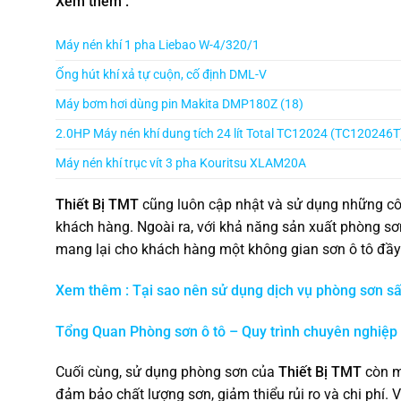
Xem thêm :
Máy nén khí 1 pha Liebao W-4/320/1
Ống hút khí xả tự cuộn, cố định DML-V
Máy bơm hơi dùng pin Makita DMP180Z (18)
2.0HP Máy nén khí dung tích 24 lít Total TC12024 (TC120246T
Máy nén khí trục vít 3 pha Kouritsu XLAM20A
Thiết Bị TMT
cũng luôn cập nhật và sử dụng những cô
khách hàng. Ngoài ra, với khả năng sản xuất phòng sơ
mang lại cho khách hàng một không gian sơn ô tô đầy 
Xem thêm : Tại sao nên sử dụng dịch vụ phòng sơn sấ
Tổng Quan Phòng sơn ô tô – Quy trình chuyên nghiệp
Cuối cùng, sử dụng phòng sơn của
Thiết Bị TMT
còn ma
đảm bảo chất lượng sơn, giảm thiểu rủi ro và chi phí. V