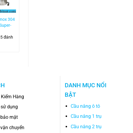
inox 304
Bình phun bọt
 Super-
tuyết 1L dùng khí
nén PM-1L-2
65 đánh
4.2/5
280 đánh
giá
CH
DANH MỤC NỔI
BẬT
 Kiểm Hàng
Cầu nâng ô tô
 sử dụng
Cầu nâng 1 trụ
 bảo mật
Cầu nâng 2 trụ
 vận chuyển