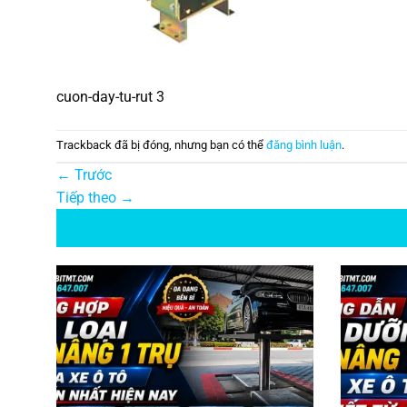
cuon-day-tu-rut 3
Trackback đã bị đóng, nhưng bạn có thể
đăng bình luận
.
←
Trước
Tiếp theo
→