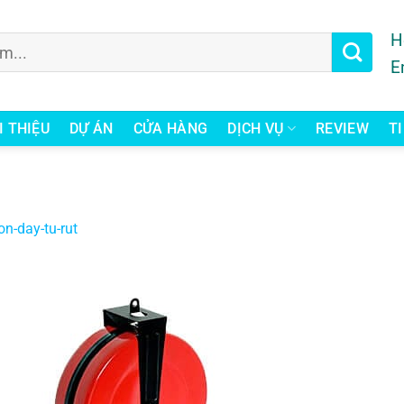
H
E
I THIỆU
DỰ ÁN
CỬA HÀNG
DỊCH VỤ
REVIEW
T
on-day-tu-rut