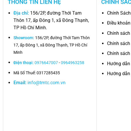
THÔNG TIN LIÊN HỆ
CHÍNH SÁ
Địa chỉ:
156/2P, đường Thới Tam
Chính Sách
Thôn 17, ấp Đông 1, xã Đông Thạnh,
Điều khoản
TP Hồ Chí Minh.
Chính sách
Showroom:
156/2P, đường Thới Tam Thôn
Chính sách
17, ấp Đông 1, xã Đông Thạnh, TP Hồ Chí
Minh
Chính sách 
Điện thoại:
0976647007
-
0964963258
Hướng dẫn
Mã Số Thuế: 0317285435
Hướng dẫn 
Email:
info@tmtc.com.vn