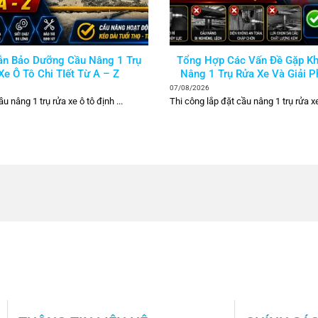
n Bảo Dưỡng Cầu Nâng 1 Trụ
Tổng Hợp Các Vấn Đề Gặp Kh
Xe Ô Tô Chi TIết Từ A – Z
Nâng 1 Trụ Rửa Xe Và Giải 
Phục
07/08/2026
 nâng 1 trụ rửa xe ô tô định ...
Thi công lắp đặt cầu nâng 1 trụ rửa xe 