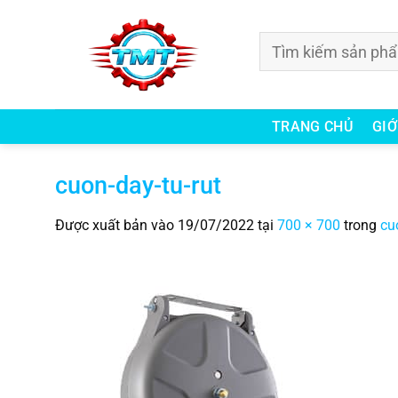
Bỏ
qua
Tìm
nội
kiếm:
dung
TRANG CHỦ
GIỚ
cuon-day-tu-rut
Được xuất bản vào
19/07/2022
tại
700 × 700
trong
cu