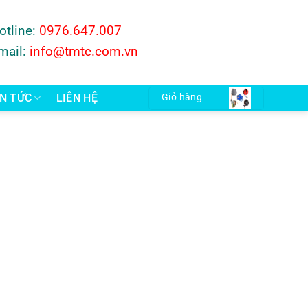
otline:
0976.647.007
mail:
info@tmtc.com.vn
IN TỨC
LIÊN HỆ
Giỏ hàng