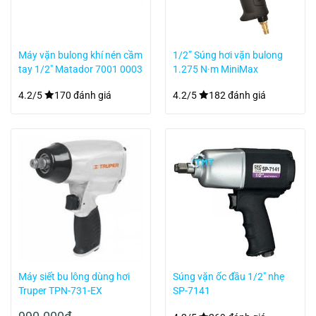
Máy vặn bulong khí nén cầm
1/2” Súng hơi vặn bulong
tay 1/2″ Matador 7001 0003
1.275 N·m MiniMax
Matador 7000 0011
4.2/5
170 đánh giá
4.2/5
182 đánh giá
Máy siết bu lông dùng hơi
Súng vặn ốc đầu 1/2″ nhẹ
Truper TPN-731-EX
SP-7141