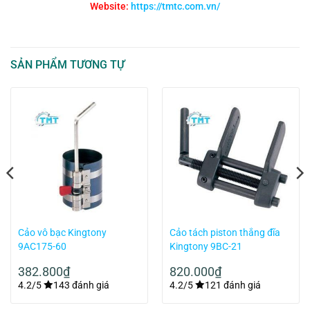
Website:
https://tmtc.com.vn/
SẢN PHẨM TƯƠNG TỰ
Cảo vô bạc Kingtony
Cảo tách piston thắng đĩa
9AC175-60
Kingtony 9BC-21
382.800
₫
820.000
₫
4.2/5
143 đánh giá
4.2/5
121 đánh giá