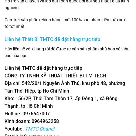
Hỗ trợ vận chuyển và lắp đặt toàn quốc bởi đội ngũ thuật giàu kinh
nghiêm.
Cam kết sản phẩm chính hãng, mới 100%,sản phẩm tiệm rửa xe ô
tô tốt nhất.
Liên hệ Thiết Bị TMTC để đặt hàng trực tiếp
Hãy liên hệ với chúng tôi để được tư vấn sản phẩm phù hợp với nhu
cầu của bạn
Liên hệ TMTC để đặt hàng trực tiếp
CÔNG TY TNHH KỸ THUẬT THIẾT BỊ TM TECH
Địa chỉ: 542/20/1 Nguyễn Ảnh Thủ, khu phố 48, phường
Tân Thới Hiệp, tp Hồ Chí Minh
Kho: 156/2P, Thới Tam Thôn 17, ấp Đông 1, xã Đông
Thạnh, tp Hồ Chí Minh
Hotline: 0976647007
Kinh doanh: 0964963258
Youtube:
TMTC Chanel