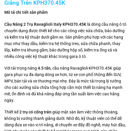
Giằng Trên KPH370.45K
Mô tả chi tiết sản phẩm
Cầu Nâng 2 Trụ Ravaglioli Italy KPH370.45K
là dòng cầu nâng ô tô
chuyên dụng được thiết kế cho các công việc sửa chữa, bảo dưỡng
và kiểm tra kỹ thuật dưới gầm xe. Sản phẩm phù hợp với các hạng
mục như thay dầu, kiểm tra hệ thống treo, sửa chữa phanh, thay
lốp, kiểm tra khung gầm, bảo dưỡng hộp số, kiểm tra ống xả và
nhiều công việc kỹ thuật khác trong gara ô tô.
Với tải trọng nâng
4.5 tấn
, cầu nâng Ravaglioli KPH370.45K giúp
gara phục vụ đa dạng dòng xe hơn, từ xe con phổ thông đến SUV,
MPV, bán tải và xe thương mại nhẹ. Đây là mức tải trọng lý tưởng
cho các xưởng sửa chữa tổng hợp cần một thiết bị nâng hạ mạnh
mẽ, ổn định và đủ khả năng đáp ứng tần suất làm việc cao hằng
ngày.
Thiết kế
2 trụ có cổng trên
giúp mặt sàn làm việc thông thoáng,
không bị vướng thanh giằng dưới. Nhờ đó, kỹ thuật viên có thể dễ
dàng đưa xe vào vị trí nâng, di chuyển xe đẩy đồ nghề, máy hút dầu,