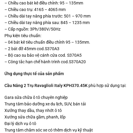
– Chiều cao bát kê điều chỉnh: 95 – 135mm
– Chiều cao trụ: 4165 – 4065 mm
– Chiều dài tay nâng phía trước: 501 – 970 mm
– Chiều dài tay nâng phía sau: 845 – 1235 mm
– Cấp nguồn: 3Ph/380V/50Hz
Phụ kiện tiêu chuẩn:
– 04 bát kê tiêu chuẩn điều chỉnh 95 – 135mm.
– 2 bát đỡ 45mm cod.S370A3
– Bộ cao su bảo vệ cánh cửa cod. S370A5
– Công tắc hạn chế hành trình cod.S370A20
Ứng dụng thực tế của sản phẩm
Cầu Nâng 2 Trụ Ravaglioli Italy KPH370.45K
phù hợp sử dụng tại:
Gara sửa chữa ô tô chuyên nghiệp
Trung tâm bảo dưỡng xe du lịch, SUV, bán tải
Xưởng thay dầu, thay nhớt ô tô
Xưởng sửa chữa gầm, phanh, lốp
Đại lý dịch vụ ô tô
Trung tâm chăm sóc xe có thêm dịch vụ kỹ thuật