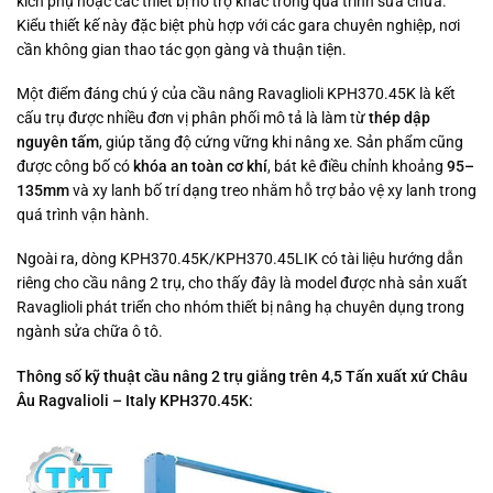
kích phụ hoặc các thiết bị hỗ trợ khác trong quá trình sửa chữa.
Kiểu thiết kế này đặc biệt phù hợp với các gara chuyên nghiệp, nơi
cần không gian thao tác gọn gàng và thuận tiện.
Một điểm đáng chú ý của cầu nâng Ravaglioli KPH370.45K là kết
cấu trụ được nhiều đơn vị phân phối mô tả là làm từ
thép dập
nguyên tấm
, giúp tăng độ cứng vững khi nâng xe. Sản phẩm cũng
được công bố có
khóa an toàn cơ khí
, bát kê điều chỉnh khoảng
95–
135mm
và xy lanh bố trí dạng treo nhằm hỗ trợ bảo vệ xy lanh trong
quá trình vận hành.
Ngoài ra, dòng KPH370.45K/KPH370.45LIK có tài liệu hướng dẫn
riêng cho cầu nâng 2 trụ, cho thấy đây là model được nhà sản xuất
Ravaglioli phát triển cho nhóm thiết bị nâng hạ chuyên dụng trong
ngành sửa chữa ô tô.
Thông số kỹ thuật cầu nâng 2 trụ giằng trên 4,5 Tấn xuất xứ Châu
Âu Ragvalioli – Italy KPH370.45K: