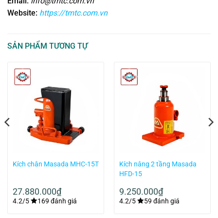
Email:
info@tmtc.com.vn
Website:
https://tmtc.com.vn
SẢN PHẨM TƯƠNG TỰ
Kích chân Masada MHC-15T
Kích nâng 2 tầng Masada
HFD-15
27.880.000
₫
9.250.000
₫
4.2/5
169 đánh giá
4.2/5
59 đánh giá