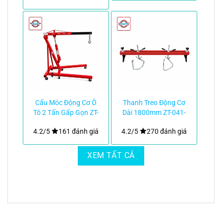
Cẩu Móc Động Cơ Ô
Thanh Treo Động Cơ
Tô 2 Tấn Gấp Gọn ZT-
Dài 1800mm ZT-041-
039-58kg|TMTC
1.8M|TMTC
4.2/5
161 đánh giá
4.2/5
270 đánh giá
XEM TẤT CẢ