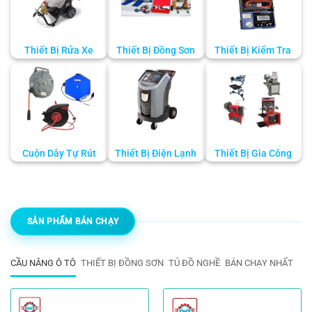
Thiết Bị Rửa Xe
Thiết Bị Đồng Sơn
Thiết Bị Kiểm Tra
Cuộn Dây Tự Rút
Thiết Bị Điện Lạnh
Thiết Bị Gia Công
SẢN PHẨM BÁN CHẠY
CẦU NÂNG Ô TÔ
THIẾT BỊ ĐỒNG SƠN
TỦ ĐỒ NGHỀ
BÁN CHẠY NHẤT