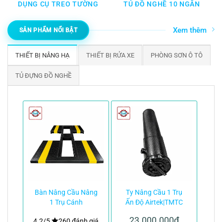
DỤNG CỤ TREO TƯỜNG
TỦ ĐỒ NGHỀ 10 NGĂN
Xem thêm
SẢN PHẨM NỔI BẬT
THIẾT BỊ NÂNG HẠ
THIẾT BỊ RỬA XE
PHÒNG SƠN Ô TÔ
TỦ ĐỰNG ĐỒ NGHỀ
Bàn Nâng Cầu Nâng
Ty Nâng Cầu 1 Trụ
1 Trụ Cánh
Ấn Độ Airtek|TMTC
Bướm|TMTC
23.000.000
₫
4.2/5
260 đánh giá