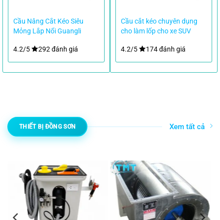
Cầu Nâng Cắt Kéo Siêu
Cầu cắt kéo chuyên dụng
Mỏng Lắp Nổi Guangli
cho làm lốp cho xe SUV
GL1004 3 Tấn
4.2/5
292 đánh giá
4.2/5
174 đánh giá
Xem tất cả
THIẾT BỊ ĐỒNG SƠN