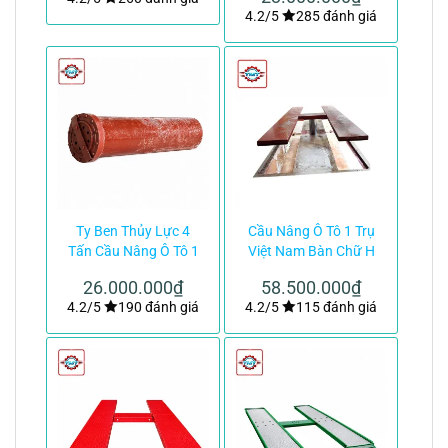
4.2/5
285 đánh giá
Ty Ben Thủy Lực 4
Cầu Nâng Ô Tô 1 Trụ
Tấn Cầu Nâng Ô Tô 1
Việt Nam Bàn Chữ H
Trụ Việt Nam|TMTC
Lắp Âm Nền|TMTC
26.000.000
₫
58.500.000
₫
4.2/5
190 đánh giá
4.2/5
115 đánh giá