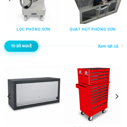
NG SƠN
QUẠT HÚT PHÒNG SƠN
DỤNG CỤ CHUYÊN
SƠN
Xem tất cả
TỦ ĐỒ NGHỀ