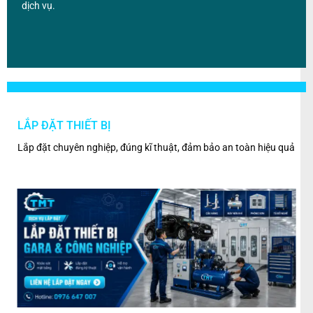
dịch vụ.
LẮP ĐẶT THIẾT BỊ
BẢ
ân
Lắp đặt chuyên nghiệp, đúng kĩ thuật, đảm bảo an toàn hiệu quả
Kiểm