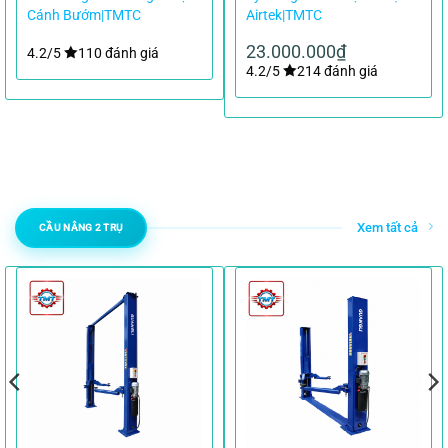
Cánh Bướm|TMTC
Airtek|TMTC
23.000.000
₫
4.2/5
110 đánh giá
4.2/5
214 đánh giá
Xem tất cả
CẦU NÂNG 2 TRỤ