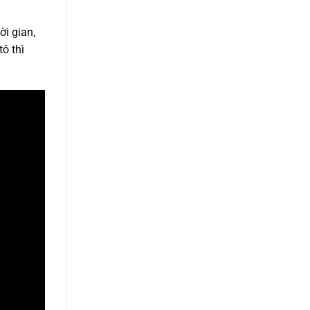
ời gian,
ô thì