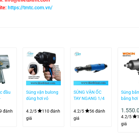
te:
https://tmtc.com.vn/
c đầu
Súng vặn bulong
SÚNG VẶN ỐC
Súng bắn
-
dùng hơi vỏ
TAY NGANG 1/4
bằng hơ
composite 3/4
KINGTONY
805010
1.550.
inch 1.491 N.m
37221-030
9 đánh
4.2/5
110 đánh
4.2/5
56 đánh
4.2/5
Kingtony 33681-
giá
giá
100
giá