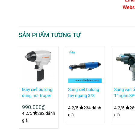
Websi
SẢN PHẨM TƯƠNG TỰ
i vặn
Máy siết bu lông
Súng xiết bulong
Súng vặn ố
5 Nm
dùng hơi Truper
tay ngang 3/8
1″ ngắn SP
00
TPN-731-EX
Kingtony 37321-
1191A
990.000
₫
050
 đánh
4.2/5
234 đánh
4.2/5
28
4.2/5
282 đánh
giá
giá
giá