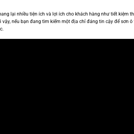
ng lại nhiều tiện ích và lợi ích cho khách hàng như tiết kiệm th
ì vậy, nếu bạn đang tìm kiếm một địa chỉ đáng tin cậy để sơn ô t
c.