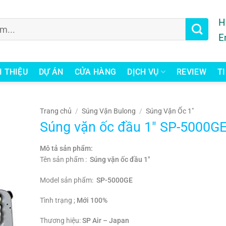
H
E
I THIỆU
DỰ ÁN
CỬA HÀNG
DỊCH VỤ
REVIEW
T
Trang chủ
/
Súng Vặn Bulong
/
Súng Vặn Ốc 1"
Súng vặn ốc đầu 1″ SP-5000G
Mô tả sản phẩm:
Tên sản phẩm :
Súng vặn ốc đầu 1″
Model sản phẩm:
SP-5000GE​
Tình trạng ;
Mới 100%
Thương hiệu:
SP Air – Japan