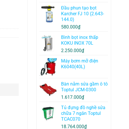
Đầu phun tạo bọt
Karcher FJ 10 (2.643-
144.0)
580.000
₫
Bình bọt inox thấp
KOKU INOX 70L
2.250.000
₫
Máy bơm mỡ điện
K6040(40L)
Bàn nằm sửa gầm ô tô
Toptul JCM-0300
1.617.000
₫
Tủ đựng đồ nghề sửa
chữa 7 ngăn Toptul
TCAC070
18.764.000
₫