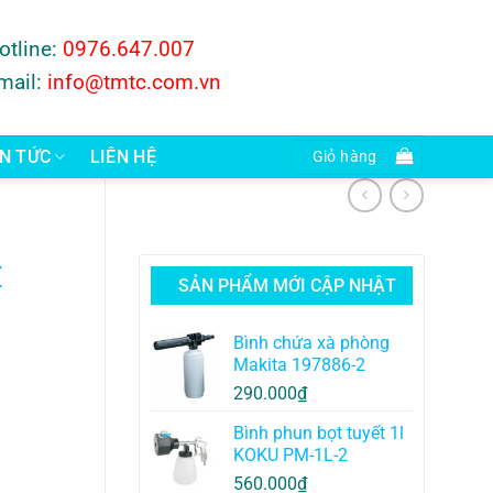
otline:
0976.647.007
mail:
info@tmtc.com.vn
IN TỨC
LIÊN HỆ
Giỏ hàng
E
SẢN PHẨM MỚI CẬP NHẬT
Bình chứa xà phòng
Makita 197886-2
290.000
₫
Bình phun bọt tuyết 1l
KOKU PM-1L-2
560.000
₫