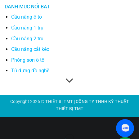
DANH MỤC NỔI BẬT
Cầu nâng ô tô
Cầu nâng 1 trụ
Cầu nâng 2 trụ
Cầu nâng cắt kéo
Phòng sơn ô tô
Tủ đựng đồ nghề
Copyright 2026 ©
THIẾT BỊ TMT | CÔNG TY TNHH KỸ THUẬT
THIẾT BỊ TMT