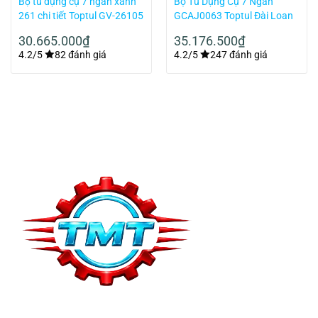
Bộ tủ dụng cụ 7 ngăn xanh
Bộ Tủ Dụng Cụ 7 Ngăn
261 chi tiết Toptul GV-26105
GCAJ0063 Toptul Đài Loan
211 Chi Tiết Màu Đỏ
30.665.000
₫
35.176.500
₫
4.2/5
82 đánh giá
4.2/5
247 đánh giá