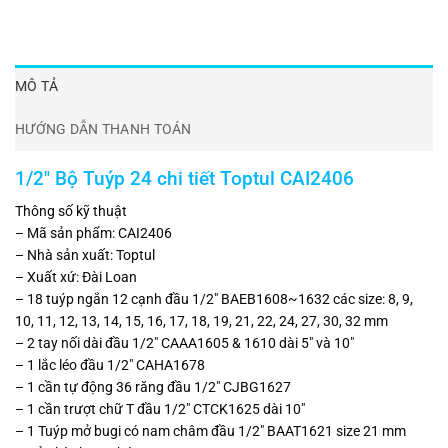
MÔ TẢ
HƯỚNG DẪN THANH TOÁN
1/2″ Bộ Tuýp 24 chi tiết Toptul CAI2406
Thông số kỹ thuật
– Mã sản phẩm: CAI2406
– Nhà sản xuất: Toptul
– Xuất xứ: Đài Loan
– 18 tuýp ngắn 12 cạnh đầu 1/2″ BAEB1608~1632 các size: 8, 9,
10, 11, 12, 13, 14, 15, 16, 17, 18, 19, 21, 22, 24, 27, 30, 32 mm
– 2 tay nối dài đầu 1/2″ CAAA1605 & 1610 dài 5″ và 10″
– 1 lắc léo đầu 1/2″ CAHA1678
– 1 cần tự động 36 răng đầu 1/2″ CJBG1627
– 1 cần trượt chữ T đầu 1/2″ CTCK1625 dài 10″
– 1 Tuýp mở bugi có nam châm đầu 1/2″ BAAT1621 size 21 mm