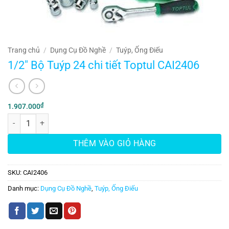
Trang chủ
/
Dụng Cụ Đồ Nghề
/
Tuýp, Ống Điếu
1/2″ Bộ Tuýp 24 chi tiết Toptul CAI2406
₫
1.907.000
1/2" Bộ Tuýp 24 chi tiết Toptul CAI2406 số lượng
THÊM VÀO GIỎ HÀNG
SKU:
CAI2406
Danh mục:
Dụng Cụ Đồ Nghề
,
Tuýp, Ống Điếu