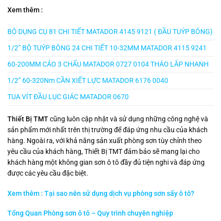
Xem thêm :
BỘ DỤNG CỤ 81 CHI TIẾT MATADOR 4145 9121 ( ĐẦU TUÝP BÔNG)
1/2” BỘ TUÝP BÔNG 24 CHI TIẾT 10-32MM MATADOR 4115 9241
60-200MM CẢO 3 CHẤU MATADOR 0727 0104 THÁO LẮP NHANH
1/2” 60-320Nm CẦN XIẾT LỰC MATADOR 6176 0040
TUA VÍT ĐẦU LỤC GIÁC MATADOR 0670
Thiết Bị TMT
cũng luôn cập nhật và sử dụng những công nghệ và
sản phẩm mới nhất trên thị trường để đáp ứng nhu cầu của khách
hàng. Ngoài ra, với khả năng sản xuất phòng sơn tùy chỉnh theo
yêu cầu của khách hàng, Thiết Bị TMT đảm bảo sẽ mang lại cho
khách hàng một không gian sơn ô tô đầy đủ tiện nghi và đáp ứng
được các yêu cầu đặc biệt.
Xem thêm : Tại sao nên sử dụng dịch vụ phòng sơn sấy ô tô?
Tổng Quan Phòng sơn ô tô – Quy trình chuyên nghiệp