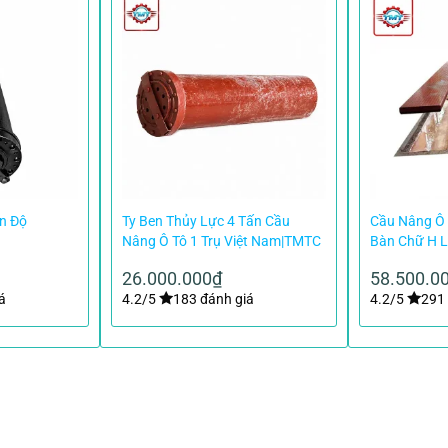
Ấn Độ
Ty Ben Thủy Lực 4 Tấn Cầu
Cầu Nâng Ô 
Nâng Ô Tô 1 Trụ Việt Nam|TMTC
Bàn Chữ H 
26.000.000
₫
58.500.0
á
4.2/5
183 đánh giá
4.2/5
291 