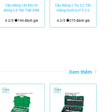
Cầu Nâng Cắt Kéo Di
Cầu Nâng 2 Trụ 3,2 Tấn
Cầu
Động 3,5 Tấn TSB-35M
Giằng Dưới QJY 3.2-C
Di
| TMTC
RITIAN
4.2/5
194 đánh giá
4.2/5
275 đánh giá
4.
Xem thêm