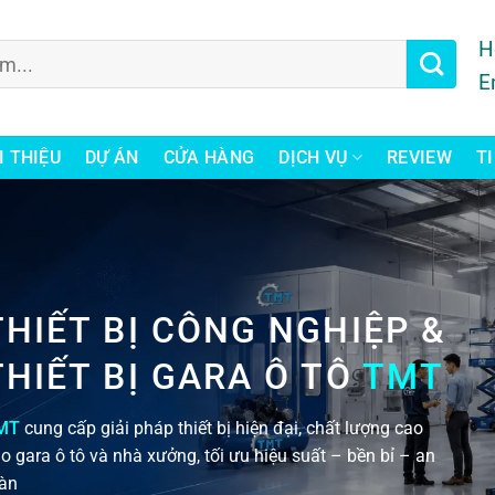
H
E
I THIỆU
DỰ ÁN
CỬA HÀNG
DỊCH VỤ
REVIEW
T
THIẾT BỊ CÔNG NGHIỆP &
THIẾT BỊ GARA Ô TÔ
TMT
MT
cung cấp giải pháp thiết bị hiện đại, chất lượng cao
o gara ô tô và nhà xưởng, tối ưu hiệu suất – bền bỉ – an
àn