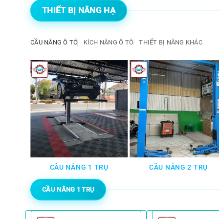
THIẾT BỊ NÂNG HẠ
CẦU NÂNG Ô TÔ
KÍCH NÂNG Ô TÔ
THIẾT BỊ NÂNG KHÁC
TÔ
CẦU NÂNG 1 TRỤ
CẦU NÂNG 2 TRỤ
CẦU NÂNG 1 TRỤ