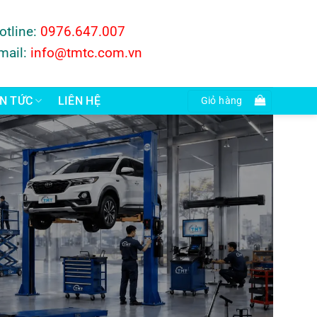
otline:
0976.647.007
mail:
info@tmtc.com.vn
IN TỨC
LIÊN HỆ
Giỏ hàng