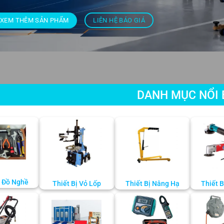
XEM THÊM SẢN PHẨM
LIÊN HỆ BÁO GIÁ
DANH MỤC NỔI 
 Đồ Nghề
Thiết Bị Vỏ Lốp
Thiết Bị Nâng Hạ
Thiết 