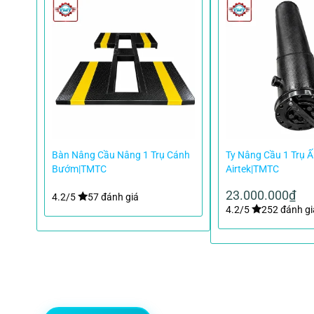
ô Ấn
Bàn Nâng Cầu Nâng 1 Trụ Cánh
Ty Nâng Cầu 1 Trụ 
 H
Bướm|TMTC
Airtek|TMTC
23.000.000
₫
4.2/5
57 đánh giá
4.2/5
252 đánh gi