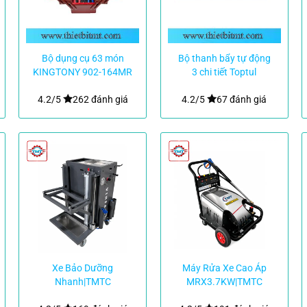
Bộ dụng cụ 63 món
Bộ thanh bẩy tự động
KINGTONY 902-164MR
3 chi tiết Toptul
GBAT0305
4.2/5
262 đánh giá
4.2/5
67 đánh giá
Xe Bảo Dưỡng
Máy Rửa Xe Cao Áp
Nhanh|TMTC
MRX3.7KW|TMTC