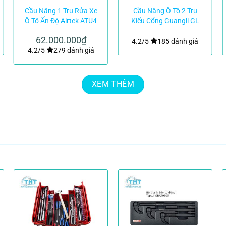
Cầu Nâng 1 Trụ Rửa Xe
Cầu Nâng Ô Tô 2 Trụ
Ô Tô Ấn Độ Airtek ATU4
Kiểu Cổng Guangli GL
Lắp Nổi Chữ H
3.5-2E1
62.000.000
₫
4.2/5
185 đánh giá
4.2/5
279 đánh giá
XEM THÊM