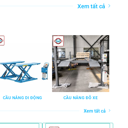
Xem tất cả
CẦU NÂNG DI ĐỘNG
CẦU NÂNG ĐỖ XE
CẦU 
Xem tất cả