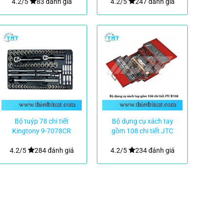
4.2/5
83 đánh giá
4.2/5
247 đánh giá
Bộ tuýp 78 chi tiết
Bộ dụng cụ xách tay
Kingtony 9-7078CR
gồm 108 chi tiết JTC
B108
4.2/5
284 đánh giá
4.2/5
234 đánh giá