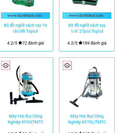
Bộ đồ nghề xách tay 19
Bộ đồ nghề xách tay
chi tiết Toptul
1/4″ 27pcs Toptul
GCAI1901
GADW2702
4.2/5
72 đánh giá
4.2/5
189 đánh giá
Máy Hút Bụi Công
Máy Hút Bụi Công
Nghiệp KF30|TMTC
Nghiệp KF70L|TMTC