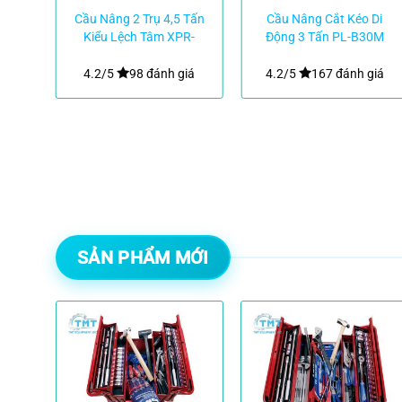
ểu
Cầu Nâng 2 Trụ 4,5 Tấn
Cầu Nâng Cắt Kéo Di
00S
Kiểu Lệch Tâm XPR-
Động 3 Tấn PL-B30M
10AS Bendpak Mỹ
giá
4.2/5
98 đánh giá
4.2/5
167 đánh giá
SẢN PHẨM MỚI