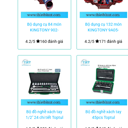
Bộ dụng cụ 84 món
Bộ dụng cụ 132 món
KINGTONY 902-
KINGTONY 9A05-
084MR01
132CR-KB
4.2/5
160 đánh giá
4.2/5
171 đánh giá
Bộ đồ nghề xách tay
Bộ đồ nghề xách tay
1/2″ 24 chi tiết Toptul
45pcs Toptul
GCAD2408
GADW4501