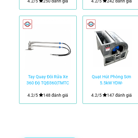
4.2/5
250 đánh giá
4.2/5
242 đánh giá
Tay Quay Đôi Rửa Xe
Quạt Hút Phòng Sơn
360 Độ TQĐ360|TMTC
5.5kW YDW-
90LA|TMTC
4.2/5
148 đánh giá
4.2/5
147 đánh giá