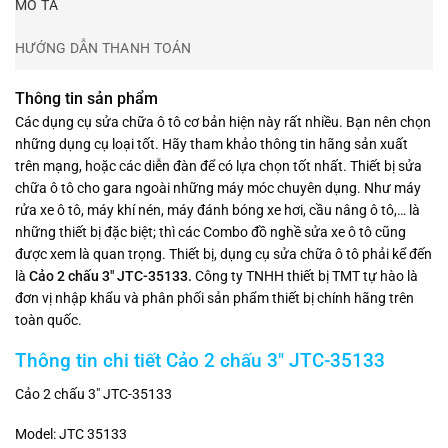
MÔ TẢ
HƯỚNG DẪN THANH TOÁN
Thông tin sản phẩm
Các dụng cụ sửa chữa ô tô cơ bản hiện này rất nhiều. Bạn nên chọn
những dụng cụ loại tốt. Hãy tham khảo thông tin hãng sản xuất
trên mạng, hoặc các diễn đàn để có lựa chọn tốt nhất. Thiết bị sửa
chữa ô tô cho gara ngoài những máy móc chuyên dụng. Như máy
rửa xe ô tô, máy khí nén, máy đánh bóng xe hơi, cầu nâng ô tô,… là
những thiết bị đặc biệt; thì các Combo đồ nghề sửa xe ô tô cũng
được xem là quan trọng. Thiết bị, dụng cụ sửa chữa ô tô phải kể đến
là
Cảo 2 chấu 3″ JTC-35133.
Công ty TNHH thiết bị TMT tự hào là
đơn vị nhập khẩu và phân phối sản phẩm thiết bị chính hãng trên
toàn quốc.
Thông tin chi tiết
Cảo 2 chấu 3″ JTC-35133
Cảo 2 chấu 3″ JTC-35133
Model: JTC 35133