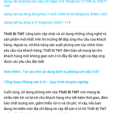
Súng vặn bulong cao cấp cốt ngắn 3/4″ Kingtony 2170N.m, 33671-
160
Súng vặn bu lông dùng hơi (1 Inch-2440 N.m) Kingtony 33861-200
Súng xiết bu long 3/4″ Kingtony 33631-110
Thiết Bị TMT
cũng luôn cập nhật và sử dụng những công nghệ và
sản phẩm mới nhất trên thị trường để đáp ứng nhu cầu của khách
hàng. Ngoài ra, với khả năng sản xuất phòng sơn tùy chỉnh theo
yêu cầu của khách hàng, Thiết Bị TMT đảm bảo sẽ mang lại cho
khách hàng một không gian sơn ô tô đầy đủ tiện nghi và đáp ứng
được các yêu cầu đặc biệt.
Xem thêm : Tại sao nên sử dụng dịch vụ phòng sơn sấy ô tô?
Tổng Quan Phòng sơn ô tô – Quy trình chuyên nghiệp
Cuối cùng, sử dụng phòng sơn của
Thiết Bị TMT
còn mang lại
nhiều tiện ích và lợi ích cho khách hàng như tiết kiệm thời gian, đảm
bảo chất lượng sơn, giảm thiểu rủi ro và chi phí. Vì vậy, nếu bạn
đang tìm kiếm một địa chỉ đáng tin cậy để sơn ô tô thì Thiết Bị TMT