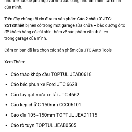
như thế nào để phù hợp với nhu cầu cũng như tình hình tài chính
của mình.
Trên đây chúng tôi xin đưa ra sản phẩm
Cảo 2 chấu 3″ JTC-
35133
thiết bị nên có trong một garage sửa chữa – bảo dưỡng ô tô
để khách hàng có cái nhìn thêm về sản phẩm cần thiết có
trong garage của mình.
Cảm ơn bạn đã lựa chọn các sản phẩm của JTC Auto Tools
Xem Thêm:
Cảo tháo khớp cầu TOPTUL JEAB0618
Cảo béc phun xe Ford JTC 6628
Cảo tay gạt mưa xe tải JTC 4662
Cảo kẹp chữ C 150mm CCC06101
Cảo dĩa 105~150mm TOPTUL JEAD1115
Cảo rô tuyn TOPTUL JEAB0505