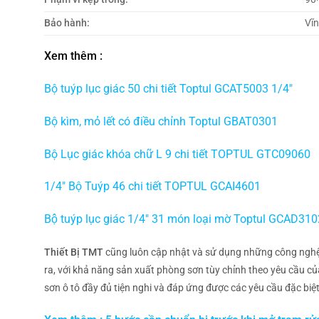
Bảo hành:
Vĩn
Xem thêm :
Bộ tuýp lục giác 50 chi tiết Toptul GCAT5003 1/4″
Bộ kìm, mỏ lết có điều chỉnh Toptul GBAT0301
Bộ Lục giác khóa chữ L 9 chi tiết TOPTUL GTC09060
1/4″ Bộ Tuýp 46 chi tiết TOPTUL GCAI4601
Bộ tuýp lục giác 1/4″ 31 món loại mờ Toptul GCAD31
Thiết Bị TMT
cũng luôn cập nhật và sử dụng những công nghệ
ra, với khả năng sản xuất phòng sơn tùy chỉnh theo yêu cầu 
sơn ô tô đầy đủ tiện nghi và đáp ứng được các yêu cầu đặc biệt