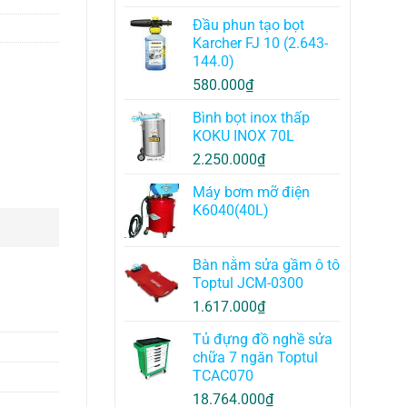
Đầu phun tạo bọt
Karcher FJ 10 (2.643-
144.0)
580.000
₫
Bình bọt inox thấp
KOKU INOX 70L
2.250.000
₫
Máy bơm mỡ điện
K6040(40L)
Bàn nằm sửa gầm ô tô
Toptul JCM-0300
1.617.000
₫
Tủ đựng đồ nghề sửa
chữa 7 ngăn Toptul
TCAC070
18.764.000
₫