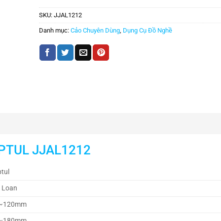
SKU:
JJAL1212
Danh mục:
Cảo Chuyên Dùng
,
Dụng Cụ Đồ Nghề
TOPTUL JJAL1212
tul
i Loan
~120mm
~180mm