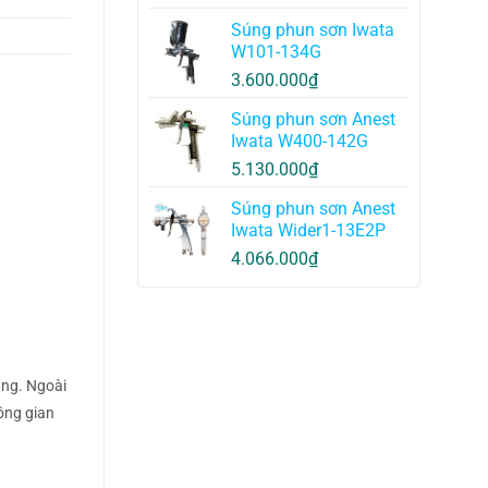
Súng phun sơn Iwata
W101-134G
3.600.000
₫
Súng phun sơn Anest
Iwata W400-142G
5.130.000
₫
Súng phun sơn Anest
Iwata Wider1-13E2P
4.066.000
₫
àng. Ngoài
ông gian