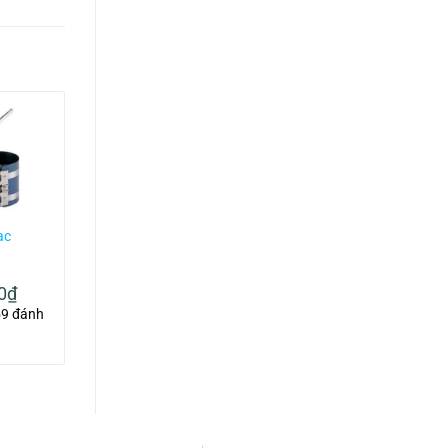
ạc
Bàn nằm sửa
gầm ô tô Toptul
32
JCM-0300
0
₫
1.617.000
₫
59 đánh
4.2/5
60 đánh
giá