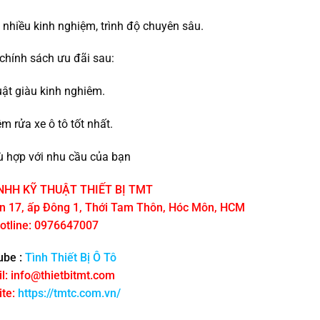
.
t nhiều kinh nghiệm, trình độ chuyên sâu.
chính sách ưu đãi sau:
uật giàu kinh nghiêm.
 rửa xe ô tô tốt nhất.
 hợp với nhu cầu của bạn
NHH KỸ THUẬT THIẾT BỊ TMT
ôn 17, ấp Đông 1, Thới Tam Thôn, Hóc Môn, HCM
otline: 0976647007
ube :
Tình Thiết Bị Ô Tô
l: info@thietbitmt.com
te:
https://tmtc.com.vn/