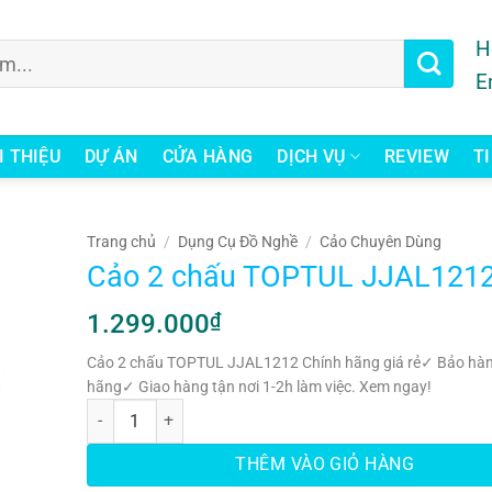
H
E
I THIỆU
DỰ ÁN
CỬA HÀNG
DỊCH VỤ
REVIEW
T
Trang chủ
/
Dụng Cụ Đồ Nghề
/
Cảo Chuyên Dùng
Cảo 2 chấu TOPTUL JJAL121
1.299.000
₫
Cảo 2 chấu TOPTUL JJAL1212 Chính hãng giá rẻ✓ Bảo hàn
hãng✓ Giao hàng tận nơi 1-2h làm việc. Xem ngay!
Cảo 2 chấu TOPTUL JJAL1212 số lượng
THÊM VÀO GIỎ HÀNG