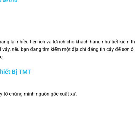
 xe ô tô
ng lại nhiều tiện ích và lợi ích cho khách hàng như tiết kiệm th
ì vậy, nếu bạn đang tìm kiếm một địa chỉ đáng tin cậy để sơn ô t
c.
hiết Bị TMT
ấy tờ chứng minh nguồn gốc xuất xứ.