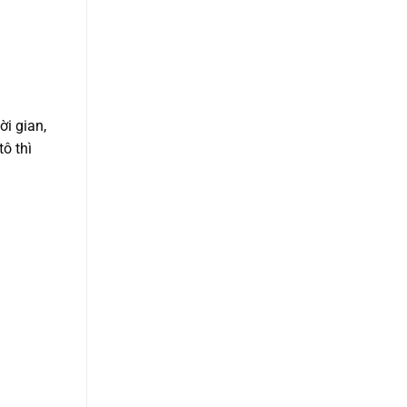
ời gian,
ô thì