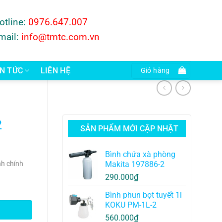
otline:
0976.647.007
mail:
info@tmtc.com.vn
IN TỨC
LIÊN HỆ
Giỏ hàng
2
SẢN PHẨM MỚI CẬP NHẬT
Bình chứa xà phòng
h chính
Makita 197886-2
290.000
₫
Bình phun bọt tuyết 1l
KOKU PM-1L-2
560.000
₫