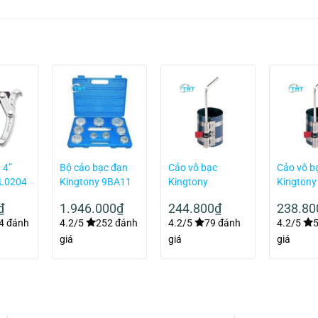
 4”
Bộ cảo bạc đạn
Cảo vô bạc
Cảo vô b
AL0204
Kingtony 9BA11
Kingtony
Kingtony
9AC17532
9AC125
₫
1.946.000
₫
244.800
₫
238.80
4 đánh
4.2/5
252 đánh
4.2/5
79 đánh
4.2/5
giá
giá
giá