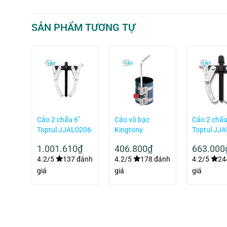
SẢN PHẨM TƯƠNG TỰ
ắng
Cảo 2 chấu 6″
Cảo vô bạc
Cảo 2 chấu
E-21
Toptul JJAL0206
Kingtony
Toptul JJ
9AC175-66
1.001.610
₫
406.800
₫
663.000
 đánh
4.2/5
137 đánh
4.2/5
178 đánh
4.2/5
24
giá
giá
giá