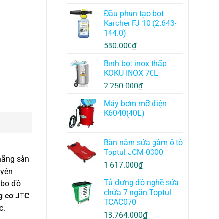
Đầu phun tạo bọt
Karcher FJ 10 (2.643-
144.0)
580.000
₫
Bình bọt inox thấp
KOKU INOX 70L
2.250.000
₫
Máy bơm mỡ điện
K6040(40L)
Bàn nằm sửa gầm ô tô
Toptul JCM-0300
 hãng sản
1.617.000
₫
uyên
Tủ đựng đồ nghề sửa
mbo đồ
chữa 7 ngăn Toptul
ng cơ JTC
TCAC070
c.
18.764.000
₫