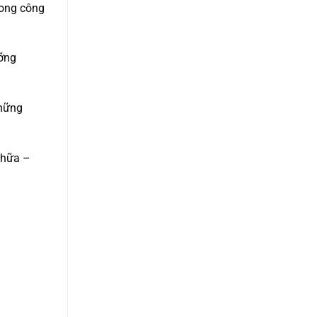
rong công
ưỡng
những
chữa –