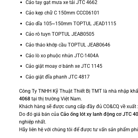
Cảo tay gạt mưa xe tải JTC 4662
Cảo kẹp chữ C 150mm CCC06101
Cảo dĩa 105~150mm TOPTUL JEAD1115
Cảo rô tuyn TOPTUL JEAB0505
Cảo tháo khớp cầu TOPTUL JEAB0646
Cảo lò xo phuộc nhún JTC-1404A
Cảo giật moay ơ bánh xe JTC 1145
Cảo giật đĩa phanh JTC 4817
Công Ty TNHH Kỹ Thuật Thiết Bị TMT là nhà nhập khẩu
4068
tại thị trường Việt Nam.
Khách hàng sẽ được cung cấp đầy đủ CO&CQ về xuất x
Do đó giá bán của
Cảo ống lót xy lanh động cơ JTC 4
nghiệp nhất.
Hãy liên hệ với chúng tôi để được tư vấn sản phẩm phù