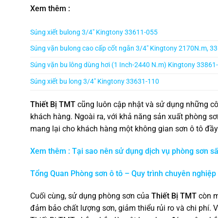
Xem thêm :
Súng xiết bulong 3/4″ Kingtony 33611-055
Súng vặn bulong cao cấp cốt ngắn 3/4″ Kingtony 2170N.m, 3
Súng vặn bu lông dùng hơi (1 Inch-2440 N.m) Kingtony 33861
Súng xiết bu long 3/4″ Kingtony 33631-110
Thiết Bị TMT
cũng luôn cập nhật và sử dụng những cô
khách hàng. Ngoài ra, với khả năng sản xuất phòng sơ
mang lại cho khách hàng một không gian sơn ô tô đầy 
Xem thêm : Tại sao nên sử dụng dịch vụ phòng sơn sấ
Tổng Quan Phòng sơn ô tô – Quy trình chuyên nghiệp
Cuối cùng, sử dụng phòng sơn của
Thiết Bị TMT
còn ma
đảm bảo chất lượng sơn, giảm thiểu rủi ro và chi phí. V