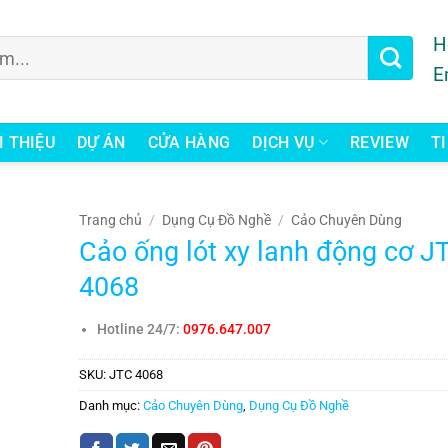
H
E
I THIỆU
DỰ ÁN
CỬA HÀNG
DỊCH VỤ
REVIEW
T
Trang chủ
/
Dụng Cụ Đồ Nghề
/
Cảo Chuyên Dùng
Cảo ống lót xy lanh động cơ J
4068
Hotline 24/7:
0976.647.007
SKU:
JTC 4068
Danh mục:
Cảo Chuyên Dùng
,
Dụng Cụ Đồ Nghề