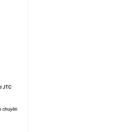
cơ JTC
nh chuyên