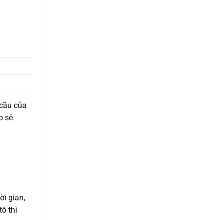
 cầu của
o sẽ
ời gian,
ô thì