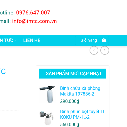
otline:
0976.647.007
mail:
info@tmtc.com.vn
IN TỨC
LIÊN HỆ
Giỏ hàng
TC
SẢN PHẨM MỚI CẬP NHẬT
Bình chứa xà phòng
Makita 197886-2
290.000
₫
Bình phun bọt tuyết 1l
KOKU PM-1L-2
560.000
₫