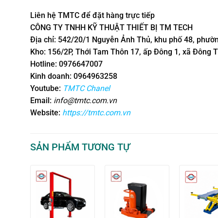
Liên hệ TMTC để đặt hàng trực tiếp
CÔNG TY TNHH KỸ THUẬT THIẾT BỊ TM TECH
Địa chỉ: 542/20/1 Nguyễn Ảnh Thủ, khu phố 48, phườn
Kho: 156/2P, Thới Tam Thôn 17, ấp Đông 1, xã Đông T
Hotline: 0976647007
Kinh doanh: 0964963258
Youtube:
TMTC Chanel
Email:
info@tmtc.com.vn
Website:
https://tmtc.com.vn
SẢN PHẨM TƯƠNG TỰ