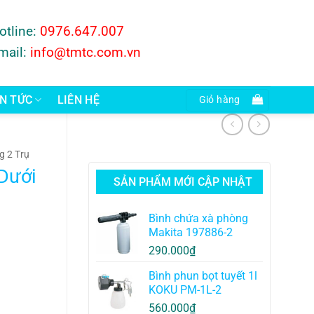
otline:
0976.647.007
mail:
info@tmtc.com.vn
IN TỨC
LIÊN HỆ
Giỏ hàng
g 2 Trụ
 Dưới
SẢN PHẨM MỚI CẬP NHẬT
Bình chứa xà phòng
Makita 197886-2
290.000
₫
Bình phun bọt tuyết 1l
KOKU PM-1L-2
560.000
₫