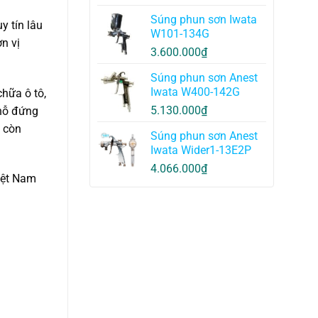
Súng phun sơn Iwata
y tín lâu
W101-134G
n vị
3.600.000
₫
Súng phun sơn Anest
Iwata W400-142G
hữa ô tô,
5.130.000
₫
hỗ đứng
à còn
Súng phun sơn Anest
Iwata Wider1-13E2P
4.066.000
₫
Việt Nam