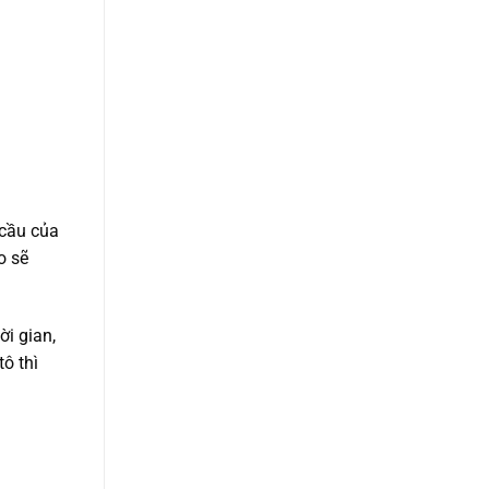
 cầu của
o sẽ
ời gian,
ô thì