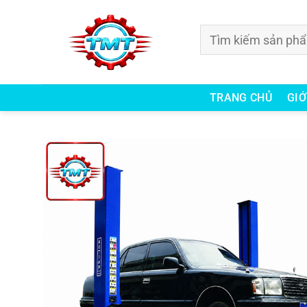
Bỏ
qua
Tìm
nội
kiếm:
dung
TRANG CHỦ
GIỚ