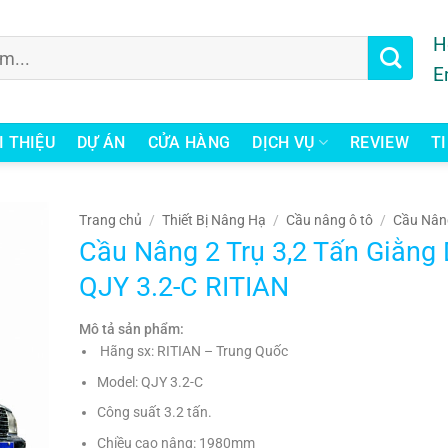
H
E
I THIỆU
DỰ ÁN
CỬA HÀNG
DỊCH VỤ
REVIEW
T
Trang chủ
/
Thiết Bị Nâng Hạ
/
Cầu nâng ô tô
/
Cầu Nân
Cầu Nâng 2 Trụ 3,2 Tấn Giằng
QJY 3.2-C RITIAN
Mô tả sản phẩm:
Hãng sx: RITIAN – Trung Quốc
Model: QJY 3.2-C
Công suất 3.2 tấn.
Chiều cao nâng: 1980mm