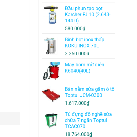
Đầu phun tạo bọt
Karcher FJ 10 (2.643-
144.0)
580.000
₫
Bình bọt inox thấp
KOKU INOX 70L
2.250.000
₫
Máy bơm mỡ điện
K6040(40L)
Bàn nằm sửa gầm ô tô
Toptul JCM-0300
1.617.000
₫
Tủ đựng đồ nghề sửa
chữa 7 ngăn Toptul
TCAC070
18.764.000
₫