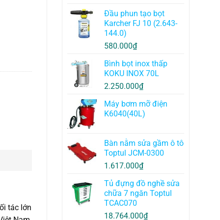
Đầu phun tạo bọt
Karcher FJ 10 (2.643-
144.0)
580.000
₫
Bình bọt inox thấp
KOKU INOX 70L
2.250.000
₫
Máy bơm mỡ điện
K6040(40L)
Bàn nằm sửa gầm ô tô
Toptul JCM-0300
1.617.000
₫
Tủ đựng đồ nghề sửa
chữa 7 ngăn Toptul
TCAC070
i tác lớn
18.764.000
₫
Việt Nam.