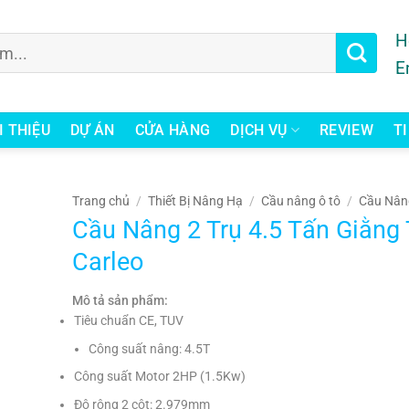
H
E
I THIỆU
DỰ ÁN
CỬA HÀNG
DỊCH VỤ
REVIEW
T
Trang chủ
/
Thiết Bị Nâng Hạ
/
Cầu nâng ô tô
/
Cầu Nân
Cầu Nâng 2 Trụ 4.5 Tấn Giằng 
Carleo
Mô tả sản phẩm:
Tiêu chuẩn CE, TUV
Công suất nâng: 4.5T
Công suất Motor 2HP (1.5Kw)
Độ rông 2 cột: 2.979mm