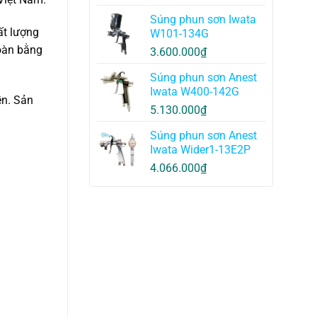
Súng phun sơn Iwata
ất lượng
W101-134G
toàn bằng
3.600.000
₫
Súng phun sơn Anest
Iwata W400-142G
ền. Sản
5.130.000
₫
Súng phun sơn Anest
Iwata Wider1-13E2P
4.066.000
₫