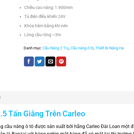
Chiều cao nâng: 1.900mm
Tủ điện điều khiển 24V
Khóa hãm bằng khí nén
Lòng cầu rộng ~3m
Danh mục:
Cầu Nâng 2 Trụ
,
Cầu nâng ô tô
,
Thiết Bị Nâng Hạ
N
.5 Tấn Giằng Trên Carleo
g cầu nâng ô tô được sản xuất bởi hãng Carleo Đài Loan một đố
ản là Banzai với hàng nghìn mặt hàng đã có mặt tại thị trường 