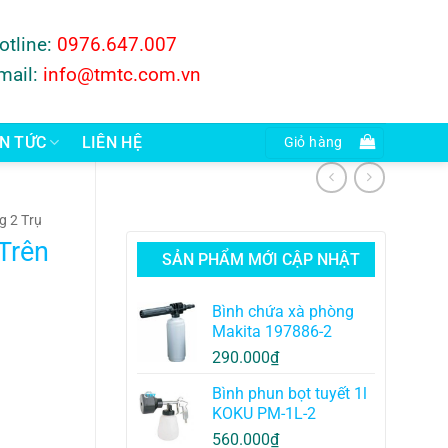
otline:
0976.647.007
mail:
info@tmtc.com.vn
IN TỨC
LIÊN HỆ
Giỏ hàng
g 2 Trụ
Trên
SẢN PHẨM MỚI CẬP NHẬT
Bình chứa xà phòng
Makita 197886-2
290.000
₫
Bình phun bọt tuyết 1l
KOKU PM-1L-2
560.000
₫