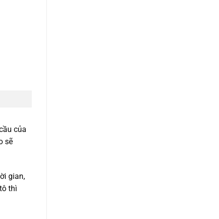
 cầu của
o sẽ
ời gian,
ô thì