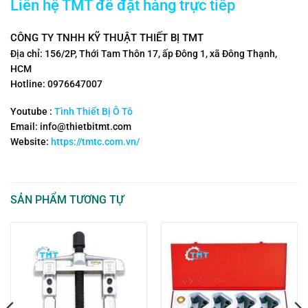
Liên hệ TMT để đặt hàng trực tiếp
CÔNG TY TNHH KỸ THUẬT THIẾT BỊ TMT
Địa chỉ: 156/2P, Thới Tam Thôn 17, ấp Đông 1, xã Đông Thạnh,
HCM
Hotline: 0976647007
Youtube :
Tình Thiết Bị Ô Tô
Email: info@thietbitmt.com
Website:
https://tmtc.com.vn/
SẢN PHẨM TƯƠNG TỰ