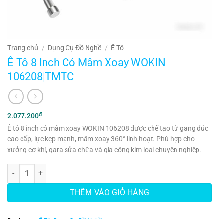
Trang chủ
/
Dụng Cụ Đồ Nghề
/
Ê Tô
Ê Tô 8 Inch Có Mâm Xoay WOKIN
106208|TMTC
₫
2.077.200
Ê tô 8 inch có mâm xoay WOKIN 106208 được chế tạo từ gang đúc
cao cấp, lực kẹp mạnh, mâm xoay 360° linh hoạt. Phù hợp cho
xưởng cơ khí, gara sửa chữa và gia công kim loại chuyên nghiệp.
Ê Tô 8 Inch Có Mâm Xoay WOKIN 106208|TMTC số lượng
THÊM VÀO GIỎ HÀNG