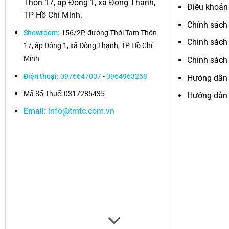
Thôn 17, ấp Đông 1, xã Đông Thạnh,
Điều khoản
TP Hồ Chí Minh.
Chính sách
Showroom:
156/2P, đường Thới Tam Thôn
Chính sách
17, ấp Đông 1, xã Đông Thạnh, TP Hồ Chí
Minh
Chính sách 
Điện thoại:
0976647007
-
0964963258
Hướng dẫn
Mã Số Thuế: 0317285435
Hướng dẫn 
Email:
info@tmtc.com.vn