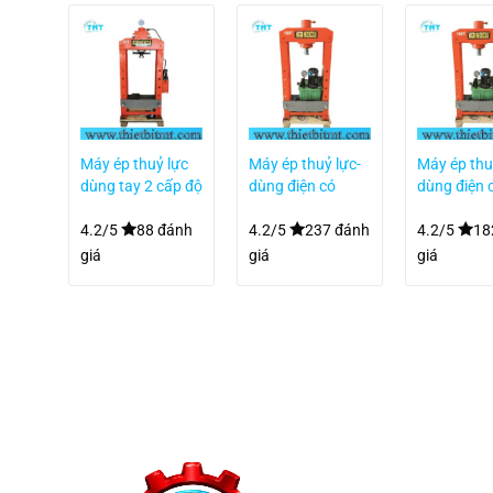
lực
Máy ép thuỷ lực
Máy ép thuỷ lực-
Máy ép thu
hức
dùng tay 2 cấp độ
dùng điện có
dùng điện 
g hồ
có đồng hồ MSY-
đồng hồ 100 tấn
đồng hồ 15
20T
DMY-100T
DMY-150T
 đánh
4.2/5
88 đánh
4.2/5
237 đánh
4.2/5
18
giá
giá
giá