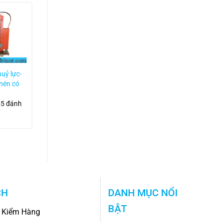
uỷ lực-
Máy ép thuỷ lực
 nén có
dùng tay 2 chức
 MQSY-
năng có đồng hồ
MSY-50T
55 đánh
4.2/5
261 đánh
giá
CH
DANH MỤC NỔI
BẬT
 Kiểm Hàng