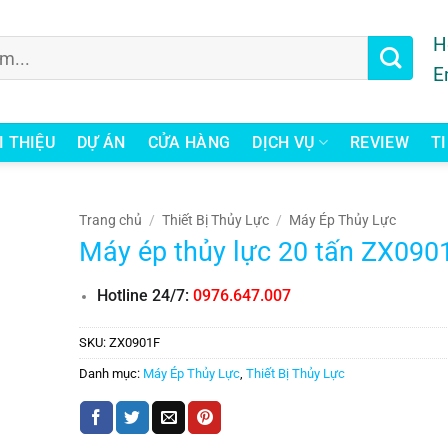
H
E
I THIỆU
DỰ ÁN
CỬA HÀNG
DỊCH VỤ
REVIEW
T
Trang chủ
/
Thiết Bị Thủy Lực
/
Máy Ép Thủy Lực
Máy ép thủy lực 20 tấn ZX090
Hotline 24/7:
0976.647.007
SKU:
ZX0901F
Danh mục:
Máy Ép Thủy Lực
,
Thiết Bị Thủy Lực