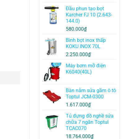
Đầu phun tạo bọt
Karcher FJ 10 (2.643-
144.0)
580.000
₫
Bình bọt inox thấp
KOKU INOX 70L
2.250.000
₫
Máy bơm mỡ điện
K6040(40L)
Bàn nằm sửa gầm ô tô
Toptul JCM-0300
1.617.000
₫
Tủ đựng đồ nghề sửa
chữa 7 ngăn Toptul
TCAC070
18.764.000
₫