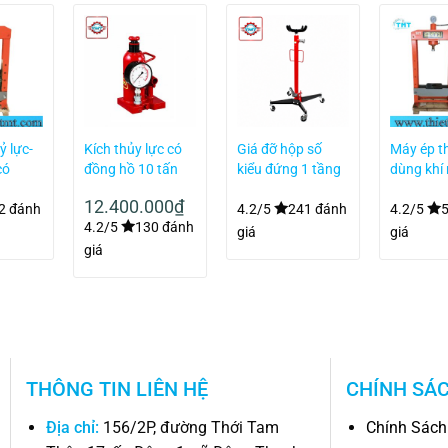
ỷ lực-
Kích thủy lực có
Giá đỡ hộp số
Máy ép th
có
đồng hồ 10 tấn
kiểu đứng 1 tầng
dùng khí
0 tấn
Masada MH-10P
0,5 tấn –
đồng hồ
12.400.000
₫
No.4403
30T
2 đánh
4.2/5
241 đánh
4.2/5
4.2/5
130 đánh
giá
giá
giá
THÔNG TIN LIÊN HỆ
CHÍNH SÁ
Địa chỉ:
156/2P, đường Thới Tam
Chính Sách