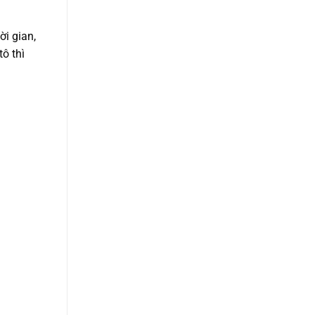
ời gian,
ô thì