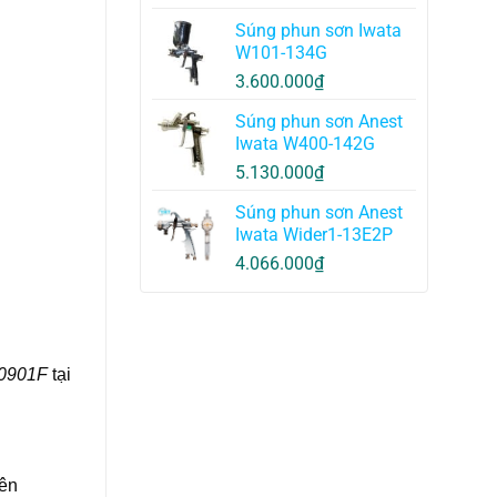
Súng phun sơn Iwata
W101-134G
3.600.000
₫
Súng phun sơn Anest
Iwata W400-142G
5.130.000
₫
Súng phun sơn Anest
Iwata Wider1-13E2P
4.066.000
₫
X0901F
tại
yên