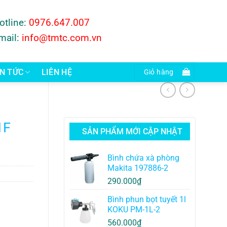
otline:
0976.647.007
mail:
info@tmtc.com.vn
IN TỨC
LIÊN HỆ
Giỏ hàng
1F
SẢN PHẨM MỚI CẬP NHẬT
Bình chứa xà phòng
Makita 197886-2
290.000
₫
Bình phun bọt tuyết 1l
KOKU PM-1L-2
560.000
₫