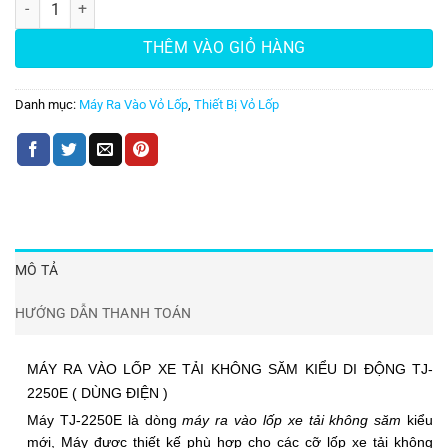
Máy ra vào lốp xe tải không săm TJ-2250E số lượng
THÊM VÀO GIỎ HÀNG
Danh mục:
Máy Ra Vào Vỏ Lốp
,
Thiết Bị Vỏ Lốp
MÔ TẢ
HƯỚNG DẪN THANH TOÁN
MÁY RA VÀO LỐP XE TẢI KHÔNG SĂM
KIỂU DI ĐỘNG TJ-
2250E ( DÙNG ĐIỆN )
Máy
TJ-2250E
là dòng
máy ra vào lốp xe tải không săm
kiểu
mới, Máy được thiết kế phù hợp cho các cỡ lốp xe tải không