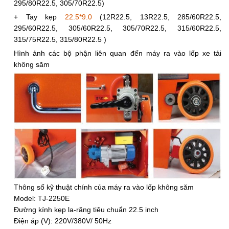
295/80R22.5, 305/70R22.5)
+ Tay kẹp
22.5*9.0
(12R22.5, 13R22.5, 285/60R22.5,
295/60R22.5, 305/60R22.5, 305/70R22.5, 315/60R22.5,
315/75R22.5, 315/80R22.5 )
Hình ảnh các bộ phận liên quan đến máy ra vào lốp xe tải
không săm
Thông số kỹ thuật chính của máy ra vào lốp không săm
Model: TJ-2250E
Đường kính kẹp la-răng tiêu chuẩn 22.5 inch
Điện áp (V): 220V/380V/ 50Hz