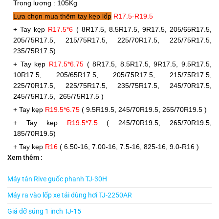
Trọng lượng : 105Kg
Lựa chọn mua thêm tay kẹp lốp
R17.5-R19.5
+
Tay kẹp
R17.5*6
( 8R17.5, 8.5R17.5, 9R17.5, 205/65R17.5,
205/75R17.5, 215/75R17.5, 225/70R17.5, 225/75R17.5,
235/75R17.5)
+
Tay kẹp
R17.5*6.75
( 8R17.5, 8.5R17.5, 9R17.5, 9.5R17.5,
10R17.5, 205/65R17.5, 205/75R17.5, 215/75R17.5,
225/70R17.5, 225/75R17.5, 235/75R17.5, 245/70R17.5,
245/75R17.5, 265/75R17.5 )
+ Tay kẹp
R19.5*6.75
( 9.5R19.5, 245/70R19.5, 265/70R19.5 )
+ Tay kẹp
R19.5*7.5
( 245/70R19.5, 265/70R19.5,
185/70R19.5)
+ Tay kẹp
R16
( 6.50-16, 7.00-16, 7.5-16, 825-16, 9.0-R16 )
Xem thêm :
Máy tán Rive guốc phanh TJ-30H
Máy ra vào lốp xe tải dùng hơi TJ-2250AR
Giá đỡ súng 1 inch TJ-15