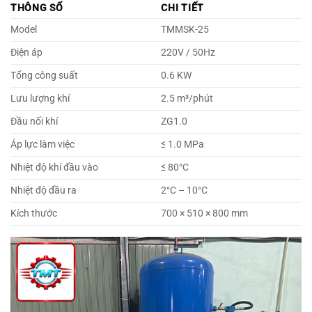
THÔNG SỐ
CHI TIẾT
Model
TMMSK-25
Điện áp
220V / 50Hz
Tổng công suất
0.6 KW
Lưu lượng khí
2.5 m³/phút
Đầu nối khí
ZG1.0
Áp lực làm việc
≤ 1.0 MPa
Nhiệt độ khí đầu vào
≤ 80°C
Nhiệt độ đầu ra
2°C – 10°C
Kích thước
700 × 510 × 800 mm