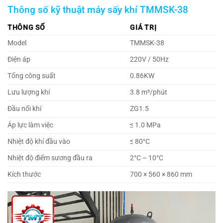
Thông số kỹ thuật máy sấy khí TMMSK-38
THÔNG SỐ
GIÁ TRỊ
Model
TMMSK-38
Điện áp
220V / 50Hz
Tổng công suất
0.86KW
Lưu lượng khí
3.8 m³/phút
Đầu nối khí
ZG1.5
Áp lực làm việc
≤ 1.0 MPa
Nhiệt độ khí đầu vào
≤ 80°C
Nhiệt độ điểm sương đầu ra
2°C – 10°C
Kích thước
700 × 560 × 860 mm