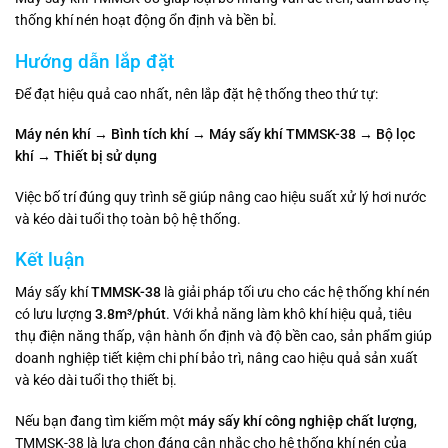
thống khí nén hoạt động ổn định và bền bỉ.
Hướng dẫn lắp đặt
Để đạt hiệu quả cao nhất, nên lắp đặt hệ thống theo thứ tự:
Máy nén khí → Bình tích khí → Máy sấy khí TMMSK-38 → Bộ lọc
khí → Thiết bị sử dụng
Việc bố trí đúng quy trình sẽ giúp nâng cao hiệu suất xử lý hơi nước
và kéo dài tuổi thọ toàn bộ hệ thống.
Kết luận
Máy sấy khí
TMMSK-38
là giải pháp tối ưu cho các hệ thống khí nén
có lưu lượng
3.8m³/phút
. Với khả năng làm khô khí hiệu quả, tiêu
thụ điện năng thấp, vận hành ổn định và độ bền cao, sản phẩm giúp
doanh nghiệp tiết kiệm chi phí bảo trì, nâng cao hiệu quả sản xuất
và kéo dài tuổi thọ thiết bị.
Nếu bạn đang tìm kiếm một
máy sấy khí công nghiệp chất lượng
,
TMMSK-38 là lựa chọn đáng cân nhắc cho hệ thống khí nén của