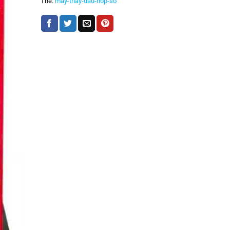
Thẻ:
may-thay-dau-hop-so