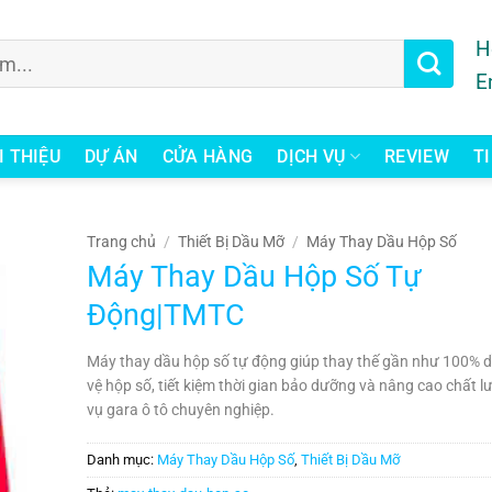
H
E
I THIỆU
DỰ ÁN
CỬA HÀNG
DỊCH VỤ
REVIEW
T
Trang chủ
/
Thiết Bị Dầu Mỡ
/
Máy Thay Dầu Hộp Số
Máy Thay Dầu Hộp Số Tự
Động|TMTC
Máy thay dầu hộp số tự động giúp thay thế gần như 100% d
vệ hộp số, tiết kiệm thời gian bảo dưỡng và nâng cao chất l
vụ gara ô tô chuyên nghiệp.
Danh mục:
Máy Thay Dầu Hộp Số
,
Thiết Bị Dầu Mỡ