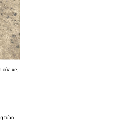
 của xe,
ng tuần