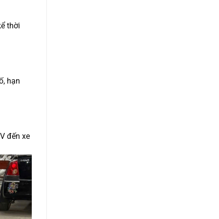
ể thời
ố, hạn
UV đến xe