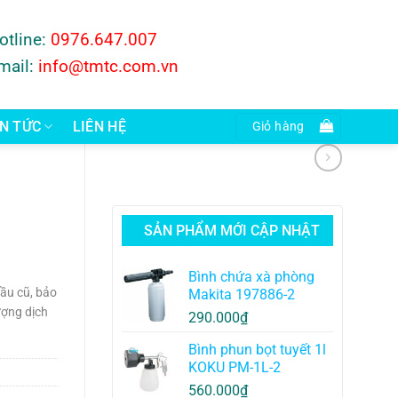
otline:
0976.647.007
mail:
info@tmtc.com.vn
IN TỨC
LIÊN HỆ
Giỏ hàng
SẢN PHẨM MỚI CẬP NHẬT
Bình chứa xà phòng
ầu cũ, bảo
Makita 197886-2
ượng dịch
290.000
₫
Bình phun bọt tuyết 1l
KOKU PM-1L-2
560.000
₫