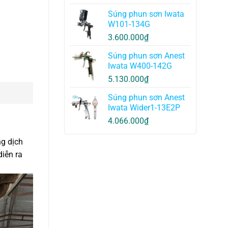
Súng phun sơn Iwata
W101-134G
3.600.000
₫
Súng phun sơn Anest
Iwata W400-142G
5.130.000
₫
Súng phun sơn Anest
Iwata Wider1-13E2P
4.066.000
₫
ng dịch
diễn ra