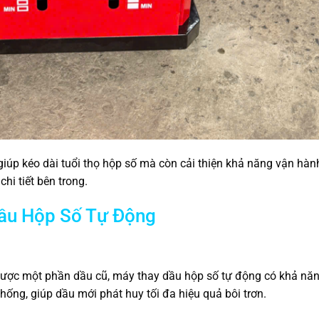
iúp kéo dài tuổi thọ hộp số mà còn cải thiện khả năng vận hành
hi tiết bên trong.
Dầu Hộp Số Tự Động
được một phần dầu cũ, máy thay dầu hộp số tự động có khả nă
hống, giúp dầu mới phát huy tối đa hiệu quả bôi trơn.