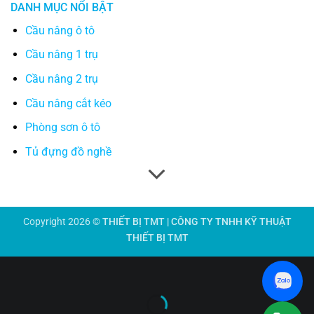
DANH MỤC NỔI BẬT
Cầu nâng ô tô
Cầu nâng 1 trụ
Cầu nâng 2 trụ
Cầu nâng cắt kéo
Phòng sơn ô tô
Tủ đựng đồ nghề
Copyright 2026 ©
THIẾT BỊ TMT | CÔNG TY TNHH KỸ THUẬT
THIẾT BỊ TMT