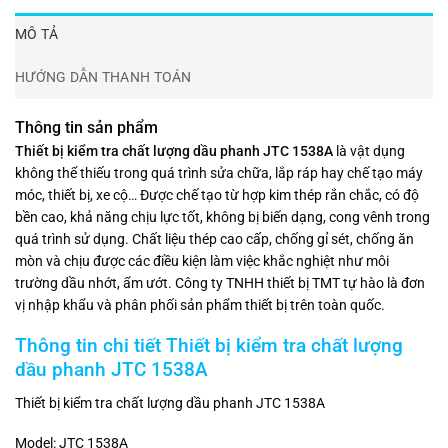
MÔ TẢ
HƯỚNG DẪN THANH TOÁN
Thông tin sản phẩm
Thiết bị kiểm tra chất lượng dầu phanh JTC 1538A
là vật dụng
không thể thiếu trong quá trình sửa chữa, lắp ráp hay chế tạo máy
móc, thiết bị, xe cộ… Được chế tạo từ hợp kim thép rắn chắc, có độ
bền cao, khả năng chịu lực tốt, không bị biến dạng, cong vênh trong
quá trình sử dụng. Chất liệu thép cao cấp, chống gỉ sét, chống ăn
mòn và chịu được các điều kiện làm việc khắc nghiệt như môi
trường dầu nhớt, ẩm ướt. Công ty TNHH thiết bị TMT tự hào là đơn
vị nhập khẩu và phân phối sản phẩm thiết bị trên toàn quốc.
Thông tin chi tiết Thiết bị kiểm tra chất lượng
dầu phanh JTC 1538A
Thiết bị kiểm tra chất lượng dầu phanh JTC 1538A
Model: JTC 1538A