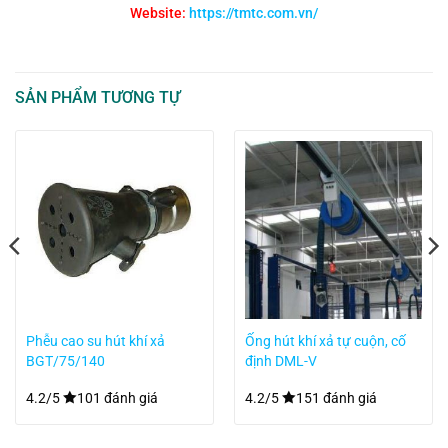
Website:
https://tmtc.com.vn/
SẢN PHẨM TƯƠNG TỰ
Phễu cao su hút khí xả
Ống hút khí xả tự cuộn, cố
BGT/75/140
định DML-V
4.2/5
101 đánh giá
4.2/5
151 đánh giá