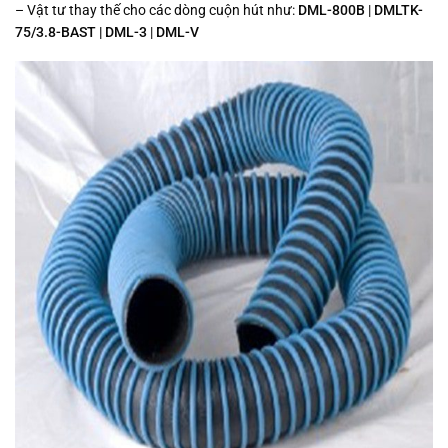
– Vật tư thay thế cho các dòng cuộn hút như:
DML-800B
|
DMLTK-
75/3.8-BAST |
DML-3
|
DML-V