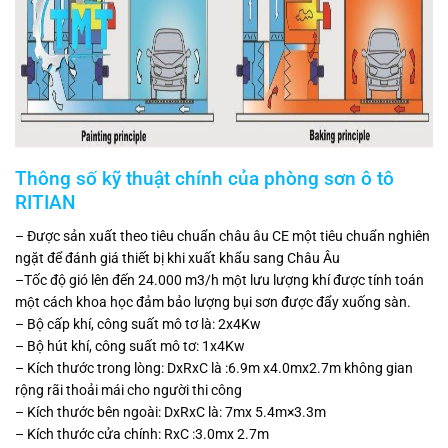
Thông số kỹ thuật chính của phòng sơn ô tô
RITIAN
– Được sản xuất theo tiêu chuẩn châu âu CE một tiêu chuẩn nghiên
ngặt để đánh giá thiết bị khi xuất khẩu sang Châu Âu
–Tốc độ gió lên đến 24.000 m3/h một lưu lượng khí được tính toán
một cách khoa học đảm bảo lượng bụi sơn được đẩy xuống sàn.
– Bộ cấp khí, công suất mô tơ là: 2x4Kw
– Bộ hút khí, công suất mô tơ: 1x4Kw
– Kích thước trong lòng: DxRxC là :6.9m x4.0mx2.7m không gian
rộng rãi thoải mái cho người thi công
– Kích thước bên ngoài: DxRxC là: 7mx 5.4m×3.3m
– Kích thước cửa chính: RxC :3.0mx 2.7m