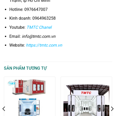
Thạnh, tp Hồ Chí Minh
Hotline: 0976647007
Kinh doanh: 0964963258
Youtube:
TMTC Chanel
Email:
info@tmtc.com.vn
Website:
https://tmtc.com.vn
SẢN PHẨM TƯƠNG TỰ