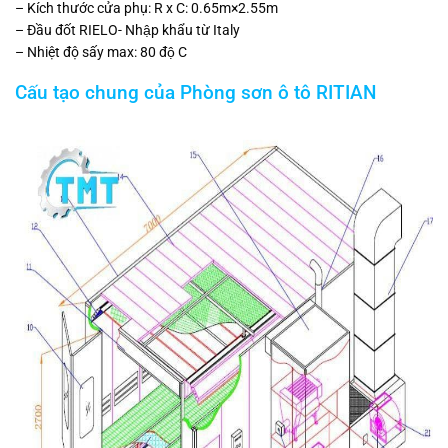
– Kích thước cửa phụ: R x C: 0.65m×2.55m
– Đầu đốt RIELO- Nhập khẩu từ Italy
– Nhiệt độ sấy max: 80 độ C
Cấu tạo chung của Phòng sơn ô tô RITIAN