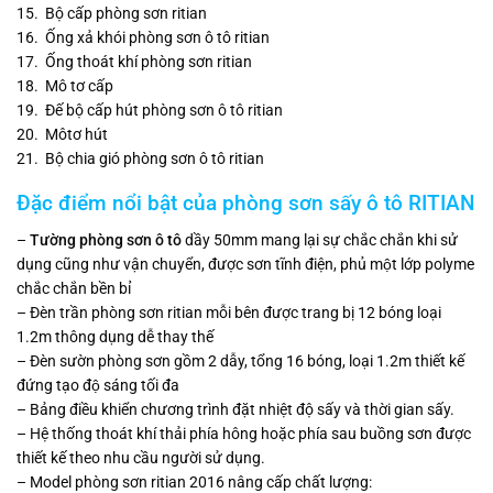
15. Bộ cấp phòng sơn ritian
16. Ống xả khói phòng sơn ô tô ritian
17. Ống thoát khí phòng sơn ritian
18. Mô tơ cấp
19. Đế bộ cấp hút phòng sơn ô tô ritian
20. Môtơ hút
21. Bộ chia gió phòng sơn ô tô ritian
Đặc điểm nổi bật của phòng sơn sấy ô tô RITIAN
–
Tường phòng sơn ô tô
dầy 50mm mang lại sự chắc chắn khi sử
dụng cũng như vận chuyển, được sơn tĩnh điện, phủ một lớp polyme
chắc chắn bền bỉ
– Đèn trần phòng sơn ritian mỗi bên được trang bị 12 bóng loại
1.2m thông dụng dễ thay thế
– Đèn sườn phòng sơn gồm 2 dẫy, tổng 16 bóng, loại 1.2m thiết kế
đứng tạo độ sáng tối đa
– Bảng điều khiển chương trình đặt nhiệt độ sấy và thời gian sấy.
– Hệ thống thoát khí thải phía hông hoặc phía sau buồng sơn được
thiết kế theo nhu cầu người sử dụng.
– Model phòng sơn ritian 2016 nâng cấp chất lượng: