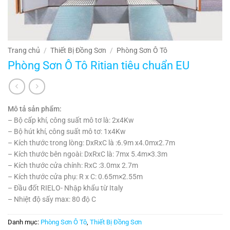
Trang chủ
/
Thiết Bị Đồng Sơn
/
Phòng Sơn Ô Tô
Phòng Sơn Ô Tô Ritian tiêu chuẩn EU
Mô tả sản phẩm:
– Bộ cấp khí, công suất mô tơ là: 2x4Kw
– Bộ hút khí, công suất mô tơ: 1x4Kw
– Kích thước trong lòng: DxRxC là :6.9m x4.0mx2.7m
– Kích thước bên ngoài: DxRxC là: 7mx 5.4m×3.3m
– Kích thước cửa chính: RxC :3.0mx 2.7m
– Kích thước cửa phụ: R x C: 0.65m×2.55m
– Đầu đốt RIELO- Nhập khẩu từ Italy
– Nhiệt độ sấy max: 80 độ C
Danh mục:
Phòng Sơn Ô Tô
,
Thiết Bị Đồng Sơn