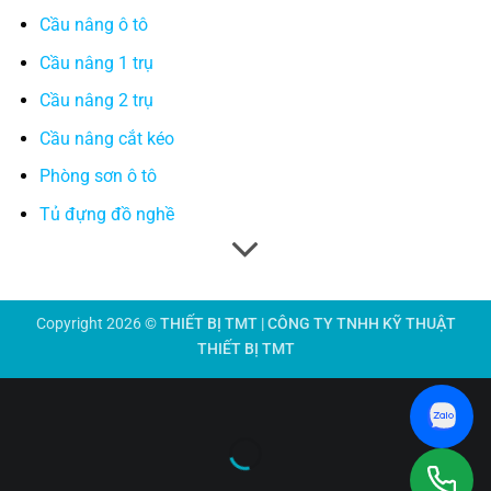
Cầu nâng ô tô
Cầu nâng 1 trụ
Cầu nâng 2 trụ
Cầu nâng cắt kéo
Phòng sơn ô tô
Tủ đựng đồ nghề
Copyright 2026 ©
THIẾT BỊ TMT | CÔNG TY TNHH KỸ THUẬT
THIẾT BỊ TMT