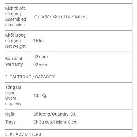
Kích thước
sử dụng
71cm W x 43cm D x 76cm H.
Assembled
dimension
Khối lượng
sử dụng
16 kg.
Net weight
02 năm.
Bảo hành
Warranty
02 year.
2. TẢI TRỌNG / CAPACITY
Tổng tải
trọng
135 kg.
Overall
capacity
Ngăn
Số lượng/Quantity: 03.
Trays
Chiều cao/Height: 8 cm.
3. KHÁC / OTHERS