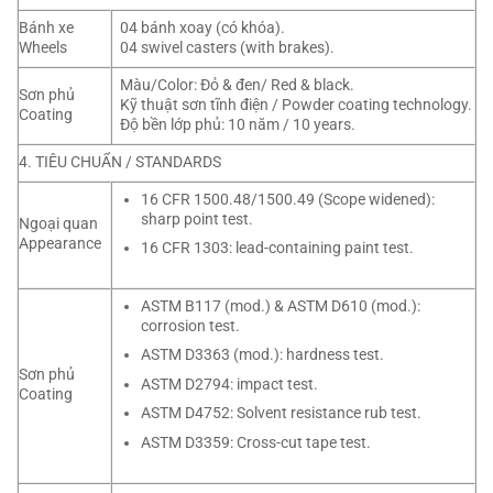
Bánh xe
04 bánh xoay (có khóa).
Wheels
04 swivel casters (with brakes).
Màu/Color: Đỏ & đen/ Red & black.
Sơn phủ
Kỹ thuật sơn tĩnh điện / Powder coating technology.
Coating
Độ bền lớp phủ: 10 năm / 10 years.
4. TIÊU CHUẨN / STANDARDS
16 CFR 1500.48/1500.49 (Scope widened):
sharp point test.
Ngoại quan
Appearance
16 CFR 1303: lead-containing paint test.
ASTM B117 (mod.) & ASTM D610 (mod.):
corrosion test.
ASTM D3363 (mod.): hardness test.
Sơn phủ
ASTM D2794: impact test.
Coating
ASTM D4752: Solvent resistance rub test.
ASTM D3359: Cross-cut tape test.