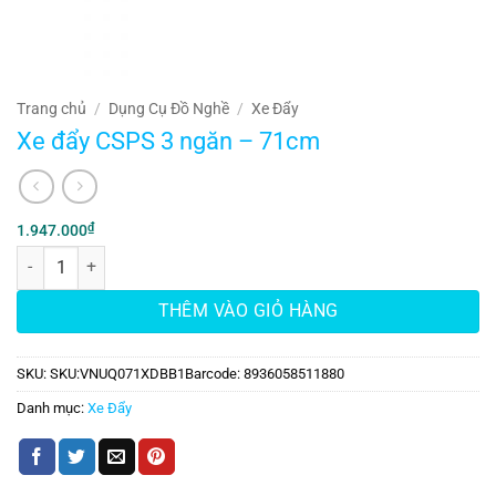
Trang chủ
/
Dụng Cụ Đồ Nghề
/
Xe Đẩy
Xe đẩy CSPS 3 ngăn – 71cm
₫
1.947.000
Xe đẩy CSPS 3 ngăn - 71cm số lượng
THÊM VÀO GIỎ HÀNG
SKU:
SKU:VNUQ071XDBB1ㅤBarcode: 8936058511880
Danh mục:
Xe Đẩy