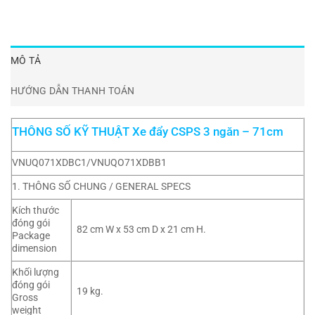
MÔ TẢ
HƯỚNG DẪN THANH TOÁN
THÔNG SỐ KỸ THUẬT Xe đẩy CSPS 3 ngăn – 71cm
VNUQ071XDBC1/VNUQO71XDBB1
1. THÔNG SỐ CHUNG / GENERAL SPECS
Kích thước
đóng gói
82 cm W x 53 cm D x 21 cm H.
Package
dimension
Khối lượng
đóng gói
19 kg.
Gross
weight