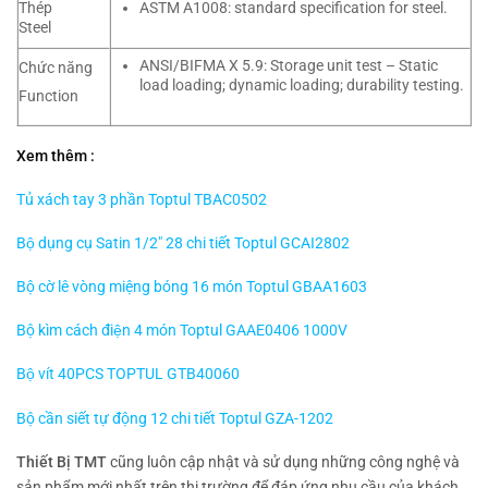
Thép
ASTM A1008: standard specification for steel.
Steel
ANSI/BIFMA X 5.9: Storage unit test – Static
Chức năng
load loading; dynamic loading; durability testing.
Function
Xem thêm :
Tủ xách tay 3 phần Toptul TBAC0502
Bộ dụng cụ Satin 1/2″ 28 chi tiết Toptul GCAI2802
Bộ cờ lê vòng miệng bóng 16 món Toptul GBAA1603
Bộ kìm cách điện 4 món Toptul GAAE0406 1000V
Bộ vít 40PCS TOPTUL GTB40060
Bộ cần siết tự động 12 chi tiết Toptul GZA-1202
Thiết Bị TMT
cũng luôn cập nhật và sử dụng những công nghệ và
sản phẩm mới nhất trên thị trường để đáp ứng nhu cầu của khách