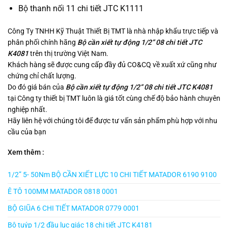
Bộ thanh nối 11 chi tiết JTC K1111
Công Ty TNHH Kỹ Thuật Thiết Bị TMT là nhà nhập khẩu trực tiếp và
phân phối chính hãng
Bộ cần xiết tự động 1/2“ 08 chi tiết JTC
K4081
trên thị trường Việt Nam.
Khách hàng sẽ được cung cấp đầy đủ CO&CQ về xuất xứ cũng như
chứng chỉ chất lượng.
Do đó giá bán của
Bộ cần xiết tự động 1/2“ 08 chi tiết JTC K4081
tại Công ty thiết bị TMT luôn là giá tốt cùng chế độ bảo hành chuyên
nghiệp nhất.
Hãy liên hệ với chúng tôi để được tư vấn sản phẩm phù hợp với nhu
cầu của bạn
Xem thêm :
1/2” 5- 50Nm BỘ CẦN XIẾT LỰC 10 CHI TIẾT MATADOR 6190 9100
Ê TÔ 100MM MATADOR 0818 0001
BỘ GIŨA 6 CHI TIẾT MATADOR 0779 0001
Bộ tuýp 1/2 đầu lục giác 18 chi tiết JTC K4181