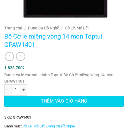
Trang chủ
/
Dụng Cụ Đồ Nghề
/
Cờ Lê, Mỏ Lết
Bộ Cờ lê miệng vòng 14 món Toptul
GPAW1401
₫
1.828.700
Bán sỉ và lẻ các sản phẩm Toptul, Bộ Cờ lê miệng vòng 14 món
GPAW1401
Bộ Cờ lê miệng vòng 14 món Toptul GPAW1401 số lượng
THÊM VÀO GIỎ HÀNG
SKU:
GPAW1401
Danh mục:
Cờ Lê, Mỏ Lết
,
Dụng Cụ Đồ Nghề