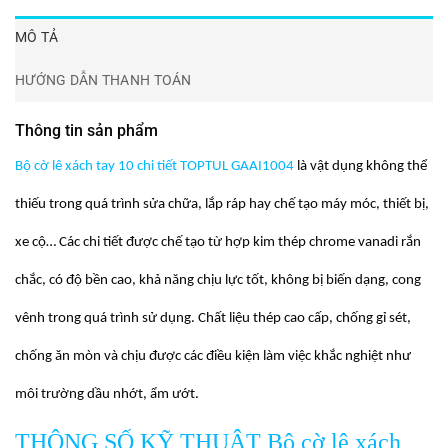
MÔ TẢ
HƯỚNG DẪN THANH TOÁN
Thông tin sản phẩm
Bộ cờ lê xách tay 10 chi tiết TOPTUL GAAI1004
là vật dụng không thể
thiếu trong quá trình sửa chữa, lắp ráp hay chế tạo máy móc, thiết bị,
xe cộ… Các chi tiết được chế tạo từ hợp kim thép chrome vanadi rắn
chắc, có độ bền cao, khả năng chịu lực tốt, không bị biến dạng, cong
vênh trong quá trình sử dụng. Chất liệu thép cao cấp, chống gỉ sét,
chống ăn mòn và chịu được các điều kiện làm việc khắc nghiệt như
môi trường dầu nhớt, ẩm ướt.
THÔNG SỐ KỸ THUẬT Bộ cờ lê xách