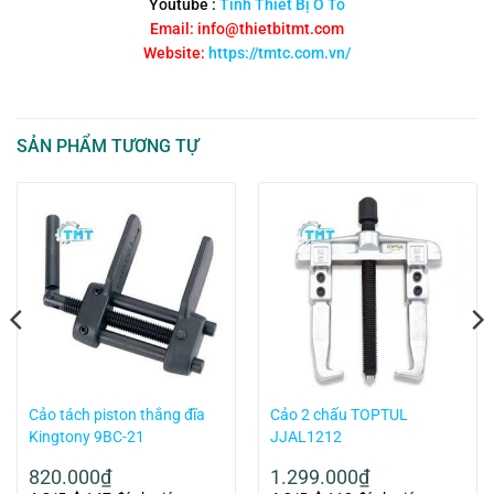
Youtube :
Tình Thiết Bị Ô Tô
Email: info@thietbitmt.com
Website:
https://tmtc.com.vn/
SẢN PHẨM TƯƠNG TỰ
Cảo tách piston thắng đĩa
Cảo 2 chấu TOPTUL
Kingtony 9BC-21
JJAL1212
820.000
₫
1.299.000
₫