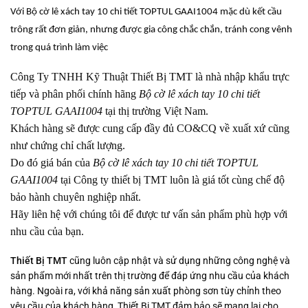
Với Bộ cờ lê xách tay 10 chi tiết TOPTUL GAAI1004 mặc dù kết cầu
trông rất đơn giản, nhưng được gia công chắc chắn, tránh cong vênh
trong quá trình làm việc
Công Ty TNHH Kỹ Thuật Thiết Bị TMT là nhà nhập khẩu trực
tiếp và phân phối chính hãng
Bộ cờ lê xách tay 10 chi tiết
TOPTUL GAAI1004
tại thị trường Việt Nam.
Khách hàng sẽ được cung cấp đầy đủ CO&CQ về xuất xứ cũng
như chứng chỉ chất lượng.
Do đó giá bán của
Bộ cờ lê xách tay 10 chi tiết TOPTUL
GAAI1004
tại Công ty thiết bị TMT luôn là giá tốt cùng chế độ
bảo hành chuyên nghiệp nhất.
Hãy liên hệ với chúng tôi để được tư vấn sản phẩm phù hợp với
nhu cầu của bạn.
Thiết Bị TMT
cũng luôn cập nhật và sử dụng những công nghệ và
sản phẩm mới nhất trên thị trường để đáp ứng nhu cầu của khách
hàng. Ngoài ra, với khả năng sản xuất phòng sơn tùy chỉnh theo
yêu cầu của khách hàng, Thiết Bị TMT đảm bảo sẽ mang lại cho