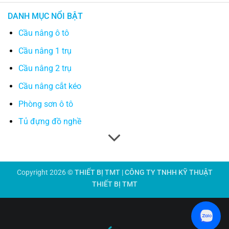
DANH MỤC NỔI BẬT
Cầu nâng ô tô
Cầu nâng 1 trụ
Cầu nâng 2 trụ
Cầu nâng cắt kéo
Phòng sơn ô tô
Tủ đựng đồ nghề
Copyright 2026 ©
THIẾT BỊ TMT | CÔNG TY TNHH KỸ THUẬT
THIẾT BỊ TMT