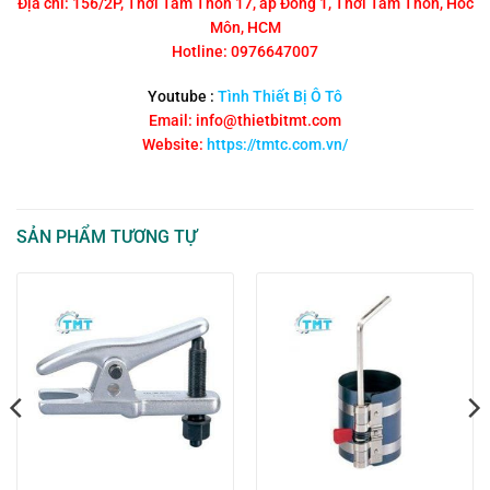
Địa chỉ: 156/2P, Thới Tam Thôn 17, ấp Đông 1, Thới Tam Thôn, Hóc
Môn, HCM
Hotline: 0976647007
Youtube :
Tình Thiết Bị Ô Tô
Email: info@thietbitmt.com
Website:
https://tmtc.com.vn/
SẢN PHẨM TƯƠNG TỰ