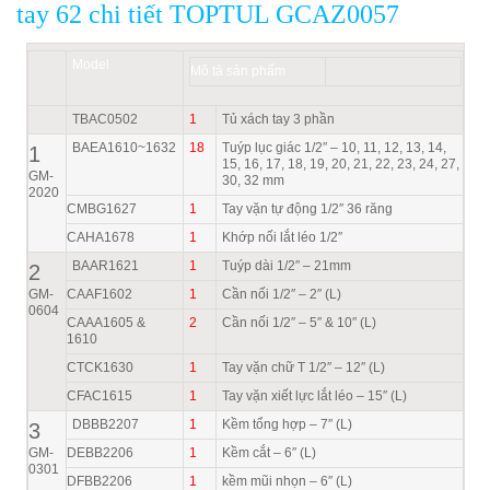
tay 62 chi tiết TOPTUL GCAZ0057
Model
Mô tả sản phẩm
TBAC0502
1
Tủ xách tay 3 phần
BAEA1610~1632
18
Tuýp lục giác 1/2″ – 10, 11, 12, 13, 14,
1
15, 16, 17, 18, 19, 20, 21, 22, 23, 24, 27,
GM-
30, 32 mm
2020
CMBG1627
1
Tay vặn tự động 1/2″ 36 răng
CAHA1678
1
Khớp nối lắt léo 1/2″
BAAR1621
1
Tuýp dài 1/2″ – 21mm
2
GM-
CAAF1602
1
Cần nối 1/2″ – 2″ (L)
0604
CAAA1605 &
2
Cần nối 1/2″ – 5″ & 10″ (L)
1610
CTCK1630
1
Tay vặn chữ T 1/2″ – 12″ (L)
CFAC1615
1
Tay vặn xiết lực lắt léo – 15″ (L)
DBBB2207
1
Kềm tổng hợp – 7″ (L)
3
GM-
DEBB2206
1
Kềm cắt – 6″ (L)
0301
DFBB2206
1
kềm mũi nhọn – 6″ (L)