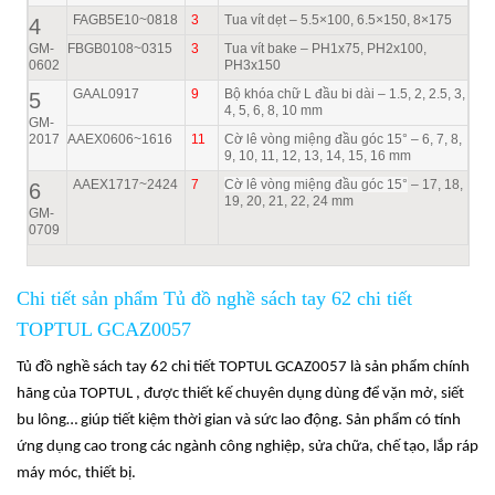
FAGB5E10~0818
3
Tua vít dẹt – 5.5×100, 6.5×150, 8×175
4
GM-
FBGB0108~0315
3
Tua vít bake – PH1x75, PH2x100,
0602
PH3x150
GAAL0917
9
Bộ khóa chữ L đầu bi dài – 1.5, 2, 2.5, 3,
5
4, 5, 6, 8, 10 mm
GM-
2017
AAEX0606~1616
11
Cờ lê vòng miệng đầu góc 15° – 6, 7, 8,
9, 10, 11, 12, 13, 14, 15, 16 mm
AAEX1717~2424
7
Cờ lê vòng miệng đầu góc 15°
– 17, 18,
6
19, 20, 21, 22, 24 mm
GM-
0709
Chi tiết sản phẩm Tủ đồ nghề sách tay 62 chi tiết
TOPTUL GCAZ0057
Tủ đồ nghề sách tay 62 chi tiết TOPTUL GCAZ0057 là sản phẩm chính
hãng của TOPTUL , được thiết kế chuyên dụng dùng để vặn mở, siết
bu lông… giúp tiết kiệm thời gian và sức lao động. Sản phẩm có tính
ứng dụng cao trong các ngành công nghiệp, sửa chữa, chế tạo, lắp ráp
máy móc, thiết bị.