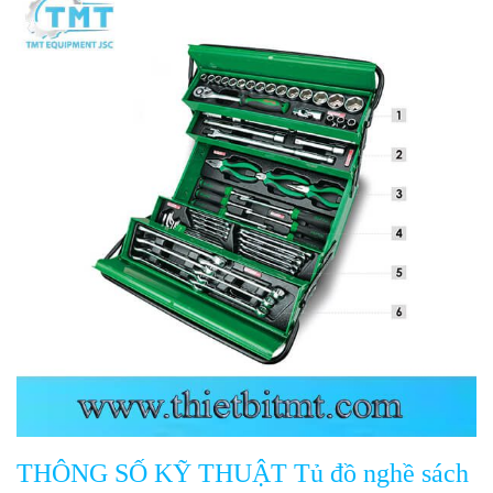
THÔNG SỐ KỸ THUẬT Tủ đồ nghề sách