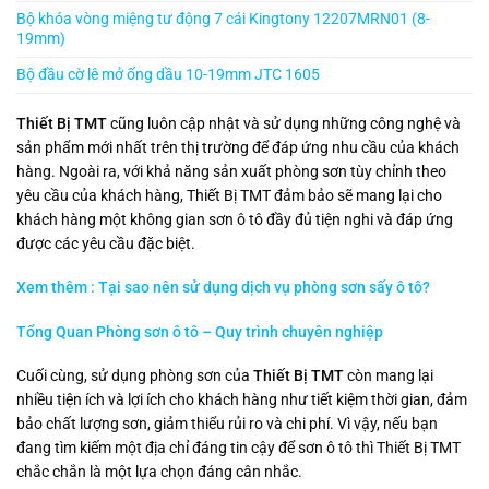
Bộ khóa vòng miệng tư động 7 cái Kingtony 12207MRN01 (8-
19mm)
Bộ đầu cờ lê mở ống dầu 10-19mm JTC 1605
Thiết Bị TMT
cũng luôn cập nhật và sử dụng những công nghệ và
sản phẩm mới nhất trên thị trường để đáp ứng nhu cầu của khách
hàng. Ngoài ra, với khả năng sản xuất phòng sơn tùy chỉnh theo
yêu cầu của khách hàng, Thiết Bị TMT đảm bảo sẽ mang lại cho
khách hàng một không gian sơn ô tô đầy đủ tiện nghi và đáp ứng
được các yêu cầu đặc biệt.
Xem thêm : Tại sao nên sử dụng dịch vụ phòng sơn sấy ô tô?
Tổng Quan Phòng sơn ô tô – Quy trình chuyên nghiệp
Cuối cùng, sử dụng phòng sơn của
Thiết Bị TMT
còn mang lại
nhiều tiện ích và lợi ích cho khách hàng như tiết kiệm thời gian, đảm
bảo chất lượng sơn, giảm thiểu rủi ro và chi phí. Vì vậy, nếu bạn
đang tìm kiếm một địa chỉ đáng tin cậy để sơn ô tô thì Thiết Bị TMT
chắc chắn là một lựa chọn đáng cân nhắc.