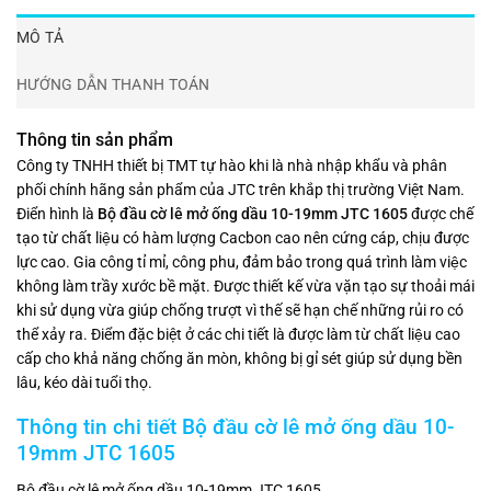
MÔ TẢ
HƯỚNG DẪN THANH TOÁN
Thông tin sản phẩm
Công ty TNHH thiết bị TMT tự hào khi là nhà nhập khẩu và phân
phối chính hãng sản phẩm của JTC trên khắp thị trường Việt Nam.
Điển hình là
Bộ đầu cờ lê mở ống dầu 10-19mm JTC 1605
được chế
tạo từ chất liệu có hàm lượng Cacbon cao nên cứng cáp, chịu được
lực cao. Gia công tỉ mỉ, công phu, đảm bảo trong quá trình làm việc
không làm trầy xước bề mặt. Được thiết kế vừa vặn tạo sự thoải mái
khi sử dụng vừa giúp chống trượt vì thế sẽ hạn chế những rủi ro có
thể xảy ra. Điểm đặc biệt ở các chi tiết là được làm từ chất liệu cao
cấp cho khả năng chống ăn mòn, không bị gỉ sét giúp sử dụng bền
lâu, kéo dài tuổi thọ.
Thông tin chi tiết
Bộ đầu cờ lê mở ống dầu 10-
19mm JTC 1605
Bộ đầu cờ lê mở ống dầu 10-19mm JTC 1605