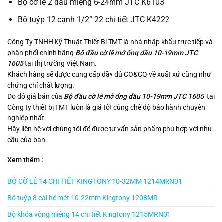
Bộ cờ lê 2 đầu miệng 6-24mm JTC K6103
Bộ tuýp 12 cạnh 1/2“ 22 chi tiết JTC K4222
Công Ty TNHH Kỹ Thuật Thiết Bị TMT là nhà nhập khẩu trực tiếp và
phân phối chính hãng
Bộ đầu cờ lê mở ống dầu 10-19mm JTC
1605
tại thị trường Việt Nam.
Khách hàng sẽ được cung cấp đầy đủ CO&CQ về xuất xứ cũng như
chứng chỉ chất lượng.
Do đó giá bán của
Bộ đầu cờ lê mở ống dầu 10-19mm JTC 1605
tại
Công ty thiết bị TMT luôn là giá tốt cùng chế độ bảo hành chuyên
nghiệp nhất.
Hãy liên hệ với chúng tôi để được tư vấn sản phẩm phù hợp với nhu
cầu của bạn.
Xem thêm :
BỘ CỜ LÊ 14 CHI TIẾT KINGTONY 10-32MM 1214MRN01
Bộ tuýp 8 cái hệ mét 10-22mm Kingtony 1208MR
Bộ khóa vòng miệng 14 chi tiết Kingtony 1215MRN01