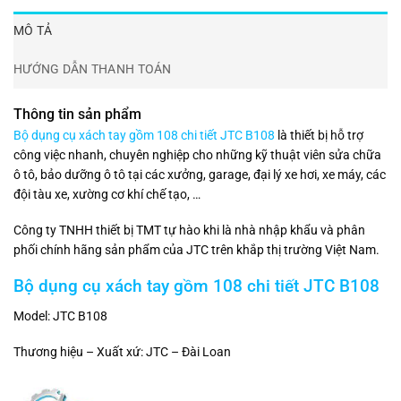
MÔ TẢ
HƯỚNG DẪN THANH TOÁN
Thông tin sản phẩm
Bộ dụng cụ xách tay gồm 108 chi tiết JTC B108
là thiết bị hỗ trợ
công việc nhanh, chuyên nghiệp cho những kỹ thuật viên sửa chữa
ô tô, bảo dưỡng ô tô tại các xưởng, garage, đại lý xe hơi, xe máy, các
đội tàu xe, xường cơ khí chế tạo, …
Công ty TNHH thiết bị TMT tự hào khi là nhà nhập khẩu và phân
phối chính hãng sản phẩm của JTC trên khắp thị trường Việt Nam.
Bộ dụng cụ xách tay gồm 108 chi tiết JTC B108
Model: JTC B108
Thương hiệu – Xuất xứ: JTC – Đài Loan