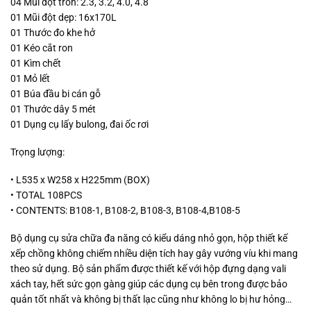
04 Mũi đột tròn: 2.3, 3.2, 4.0, 4.8
01 Mũi đột dẹp: 16x170L
01 Thước đo khe hở
01 Kéo cắt ron
01 Kìm chết
01 Mỏ lết
01 Búa đầu bi cán gỗ
01 Thước dây 5 mét
01 Dụng cụ lấy bulong, đai ốc rơi
Trọng lượng:
• L535 x W258 x H225mm (BOX)
• TOTAL 108PCS
• CONTENTS: B108-1, B108-2, B108-3, B108-4,B108-5
Bộ dụng cụ sửa chữa đa năng có kiểu dáng nhỏ gọn, hộp thiết kế
xếp chồng không chiếm nhiều diện tích hay gây vướng víu khi mang
theo sử dụng. Bộ sản phẩm được thiết kế với hộp đựng dạng vali
xách tay, hết sức gọn gàng giúp các dụng cụ bên trong được bảo
quản tốt nhất và không bị thất lạc cũng như không lo bị hư hỏng…