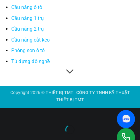
Cầu nâng ô tô
Cầu nâng 1 trụ
Cầu nâng 2 trụ
Cầu nâng cắt kéo
Phòng sơn ô tô
Tủ đựng đồ nghề
Copyright 2026 ©
THIẾT BỊ TMT | CÔNG TY TNHH KỸ THUẬT
THIẾT BỊ TMT