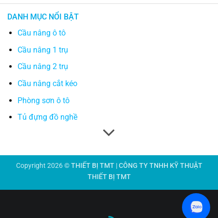
DANH MỤC NỔI BẬT
Cầu nâng ô tô
Cầu nâng 1 trụ
Cầu nâng 2 trụ
Cầu nâng cắt kéo
Phòng sơn ô tô
Tủ đựng đồ nghề
Copyright 2026 ©
THIẾT BỊ TMT | CÔNG TY TNHH KỸ THUẬT
THIẾT BỊ TMT