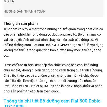
MÔ TẢ
HƯỚNG DẪN THANH TOÁN
Thông tin sản phẩm
Trục cam xe ô tô là một trong những chi tiết quan trọng nhất của cơ
cấu phân phối khí trong động cơ đốt trong xe ô tô. Bộ phận này có
vai trò quyết định tới quá trình cháy và hiệu suất của động cơ. Vì
thế
Bộ dưỡng cam Fiat 500 Doblo JTC 4929
được ra đời là vật dụng
không thể thiếu trong quá trình bảo dưỡng máy móc, thiết bị, động
cơ…
Được chế tạo từ hợp kim thép rắn chắc, có độ bền cao, khả năng
chịu lực tốt, không bị biến dạng, cong vênh trong quá trình sử dụng.
Chất liệu thép cao cấp, chống gỉ sét, chống ăn mòn và chịu được
các điều kiện làm việc khắc nghiệt như môi trường dầu nhớt, ẩm
ướt. Công ty TNHH thiết bị TMT tự hào là đơn vị nhập khẩu và phân
phối sản phẩm thiết bị trên toàn quốc.
Thông tin chi tiết
Bộ dưỡng cam Fiat 500 Doblo
JTC 4929