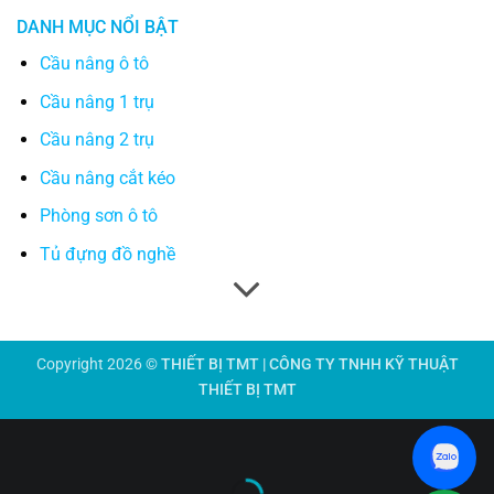
DANH MỤC NỔI BẬT
Cầu nâng ô tô
Cầu nâng 1 trụ
Cầu nâng 2 trụ
Cầu nâng cắt kéo
Phòng sơn ô tô
Tủ đựng đồ nghề
Copyright 2026 ©
THIẾT BỊ TMT | CÔNG TY TNHH KỸ THUẬT
THIẾT BỊ TMT