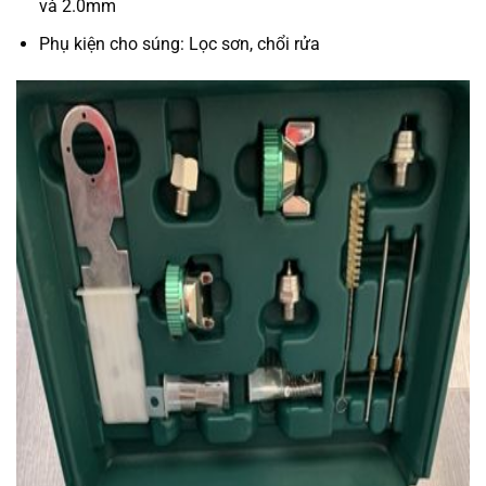
và 2.0mm
Phụ kiện cho súng: Lọc sơn, chổi rửa