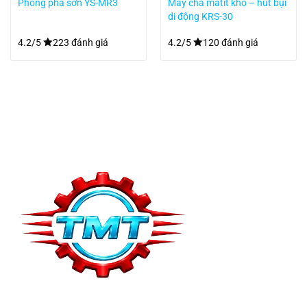
Phòng pha sơn YS-MR3
Máy chà matit khô – hút bụi
di động KRS-30
4.2/5
223 đánh giá
4.2/5
120 đánh giá