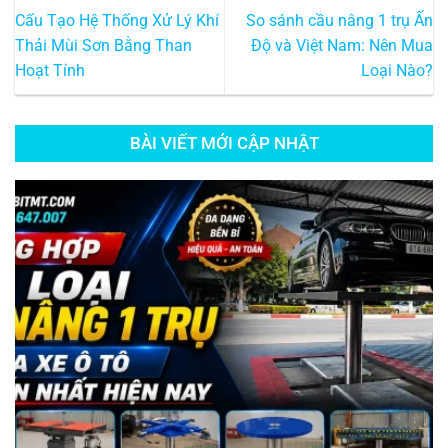
Cấu Tạo Hệ Thống Xử Lý Khí
So sánh cầu nâng 1 trụ Ấn
Thải Mùi Sơn Bằng Than
Độ và Việt Nam: Nên Mua
Hoạt Tính
Loại Nào?
BÀI VIẾT MỚI CẬP NHẬT