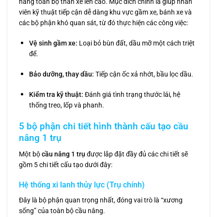
nâng toàn bộ thân xe lên cao. Mục đích chính là giúp nhân
viên kỹ thuật tiếp cận dễ dàng khu vực gầm xe, bánh xe và
các bộ phận khó quan sát, từ đó thực hiện các công việc:
Vệ sinh gầm xe:
Loại bỏ bùn đất, dầu mỡ một cách triệt
để.
Bảo dưỡng, thay dầu:
Tiếp cận ốc xả nhớt, bầu lọc dầu.
Kiểm tra kỹ thuật:
Đánh giá tình trạng thước lái, hệ
thống treo, lốp và phanh.
5 bộ phận chi tiết hình thành cấu tạo cầu
nâng 1 trụ
Một bộ
cầu nâng 1 trụ
được lắp đặt đầy đủ các chi tiết sẽ
gồm 5 chi tiết cấu tạo dưới đây:
Hệ thống xi lanh thủy lực (Trụ chính)
Đây là bộ phận quan trọng nhất, đóng vai trò là “xương
sống” của toàn bộ cầu nâng.