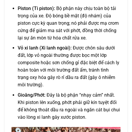
Piston (Ti piston):
Bộ phận này chịu toàn bộ tải
trọng của xe. Độ bóng bề mặt (độ nhám) của
piston cực kỳ quan trọng; nó phải được mạ crom
cứng để giảm ma sát với phớt, đồng thời chống
lại sự ăn mòn từ hóa chất rửa xe.
Vỏ xi lanh (Xi lanh ngoài):
Được chôn sâu dưới
đất, lớp vỏ ngoài thường được bọc một lớp
composite hoặc sơn chống gỉ đặc biệt để cách ly
hoàn toàn với môi trường đất ẩm, tránh tình
trạng oxy hóa gây rò rỉ dầu ra đất (gây ô nhiễm
môi trường).
Gioăng/Phớt:
Đây là bộ phận “nhạy cảm” nhất.
Khi piston lên xuống, phớt phải giữ kín tuyệt đối
để không thoát dầu ra ngoài và ngăn cát bụi chui
vào lòng xi lanh gây xước piston.