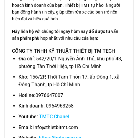
hoạch kinh doanh của bạn.
Thiết bị TMT
tự hào là người
bạn đồng hành tin cậy, giúp tiệm rửa xe của bạn trở nên
hiện đại và hiệu quả hơn.
Hãy liên hệ với chúng tôi ngay hôm nay để được tư vấn
sản phẩm phù hợp nhất với nhu cầu của bạn:
CÔNG TY TNHH KỸ THUẬT THIẾT BỊ TM TECH
Địa chỉ:
542/20/1 Nguyễn Ảnh Thủ, khu phố 48,
phường Tân Thới Hiệp, tp Hồ Chí Minh
Kho:
156/2P, Thới Tam Thôn 17, ấp Đông 1, xã
Đông Thạnh, tp Hồ Chí Minh
Hotline:
0976647007
Kinh doanh:
0964963258
Youtube:
TMTC Chanel
Email:
info@thietbitmt.com
Website:
https://tmtc.com.vn