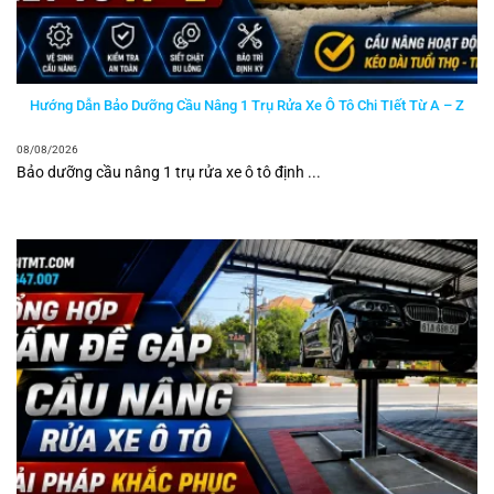
Hướng Dẫn Bảo Dưỡng Cầu Nâng 1 Trụ Rửa Xe Ô Tô Chi TIết Từ A – Z
08/08/2026
Bảo dưỡng cầu nâng 1 trụ rửa xe ô tô định ...