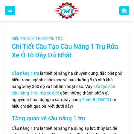
Bỏ
qua
nội
dung
KIẾN THỨC KĨ THUẬT
,
TIN TỨC
Chi Tiết Cầu Tạo Cầu Nâng 1 Trụ Rửa
Xe Ô Tô Đầy Đủ Nhất
Cầu nâng 1 trụ
là thiết bị nâng hạ chuyên dụng, đặc biệt phổ
biến trong ngành chăm sóc và bảo dưỡng ô tô nhờ khả
năng xoay 360 độ và tính linh hoạt cao. Vậy
cấu tạo của
cầu nâng 1 trụ rửa xe ô tô
gồm những thành phần gì,
nguyên lý hoạt động ra sao, hãy cùng
Thiết Bị TMTC
tìm
hiểu chi tiết qua bài viết dưới đây!
Tổng quan về cầu nâng 1 trụ
Cầu nâng 1 trụ là thiết bị nâng hạ dùng áp lực thủy lực để