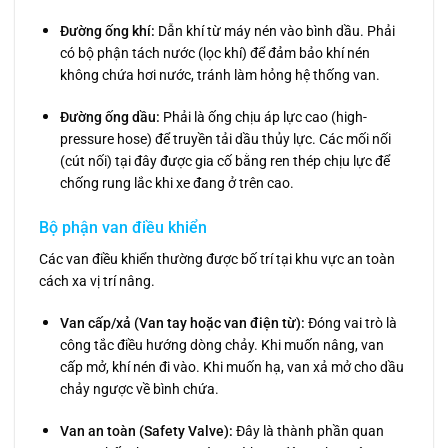
Đường ống khí:
Dẫn khí từ máy nén vào bình dầu. Phải
có bộ phận tách nước (lọc khí) để đảm bảo khí nén
không chứa hơi nước, tránh làm hỏng hệ thống van.
Đường ống dầu:
Phải là ống chịu áp lực cao (high-
pressure hose) để truyền tải dầu thủy lực. Các mối nối
(cút nối) tại đây được gia cố bằng ren thép chịu lực để
chống rung lắc khi xe đang ở trên cao.
Bộ phận van điều khiển
Các van điều khiển thường được bố trí tại khu vực an toàn
cách xa vị trí nâng.
Van cấp/xả (Van tay hoặc van điện từ):
Đóng vai trò là
công tắc điều hướng dòng chảy. Khi muốn nâng, van
cấp mở, khí nén đi vào. Khi muốn hạ, van xả mở cho dầu
chảy ngược về bình chứa.
Van an toàn (Safety Valve):
Đây là thành phần quan