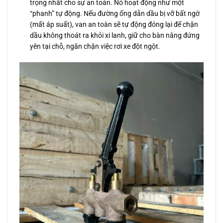
trọng nhất cho sự an toàn. Nó hoạt động như một
“phanh” tự động. Nếu đường ống dẫn dầu bị vỡ bất ngờ
(mất áp suất), van an toàn sẽ tự động đóng lại để chặn
dầu không thoát ra khỏi xi lanh, giữ cho bàn nâng đứng
yên tại chỗ, ngăn chặn việc rơi xe đột ngột.