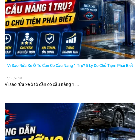
Vì Sao Rửa Xe Ô Tô Cần Có Cầu Nâng 1 Trụ? 5 Lý Do Chủ Tiệm Phải Biết
05/08/2026
Vì sao rửa xe ô tô cần có cầu nâng 1 ...