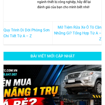
ngành thiết bị công nghiệp, hãy để lại
đánh giá của bạn cho mình biết nhé!
Mở Tiệm Rửa Xe Ô Tô Cần
Quy Trình Di Dời Phòng Sơn
Những Gì? Tổng Hợp Từ A –
Chi Tiết Từ A – Z
Z
BÀI VIẾT MỚI CẬP NHẬT