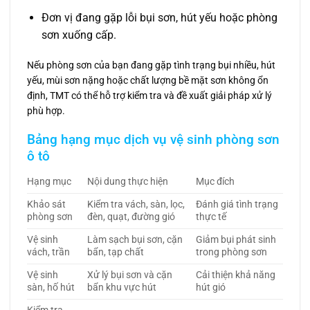
Đơn vị đang gặp lỗi bụi sơn, hút yếu hoặc phòng
sơn xuống cấp.
Nếu phòng sơn của bạn đang gặp tình trạng bụi nhiều, hút
yếu, mùi sơn nặng hoặc chất lượng bề mặt sơn không ổn
định, TMT có thể hỗ trợ kiểm tra và đề xuất giải pháp xử lý
phù hợp.
Bảng hạng mục dịch vụ vệ sinh phòng sơn
ô tô
Hạng mục
Nội dung thực hiện
Mục đích
Khảo sát
Kiểm tra vách, sàn, lọc,
Đánh giá tình trạng
phòng sơn
đèn, quạt, đường gió
thực tế
Vệ sinh
Làm sạch bụi sơn, cặn
Giảm bụi phát sinh
vách, trần
bẩn, tạp chất
trong phòng sơn
Vệ sinh
Xử lý bụi sơn và cặn
Cải thiện khả năng
sàn, hố hút
bẩn khu vực hút
hút gió