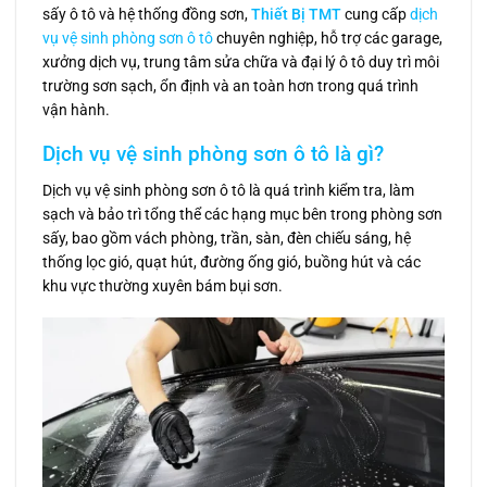
sấy ô tô và hệ thống đồng sơn,
Thiết Bị TMT
cung cấp
dịch
vụ vệ sinh phòng sơn ô tô
chuyên nghiệp, hỗ trợ các garage,
xưởng dịch vụ, trung tâm sửa chữa và đại lý ô tô duy trì môi
trường sơn sạch, ổn định và an toàn hơn trong quá trình
vận hành.
Dịch vụ vệ sinh phòng sơn ô tô là gì?
Dịch vụ vệ sinh phòng sơn ô tô là quá trình kiểm tra, làm
sạch và bảo trì tổng thể các hạng mục bên trong phòng sơn
sấy, bao gồm vách phòng, trần, sàn, đèn chiếu sáng, hệ
thống lọc gió, quạt hút, đường ống gió, buồng hút và các
khu vực thường xuyên bám bụi sơn.