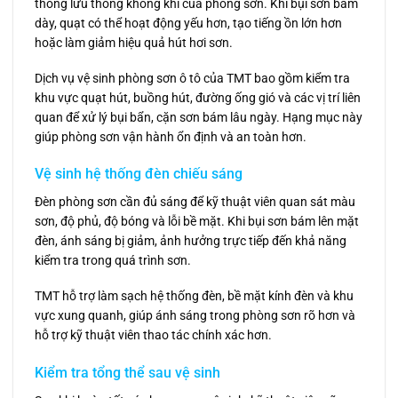
thống lưu thông không khí của phòng sơn. Khi bụi sơn bám
dày, quạt có thể hoạt động yếu hơn, tạo tiếng ồn lớn hơn
hoặc làm giảm hiệu quả hút hơi sơn.
Dịch vụ vệ sinh phòng sơn ô tô của TMT bao gồm kiểm tra
khu vực quạt hút, buồng hút, đường ống gió và các vị trí liên
quan để xử lý bụi bẩn, cặn sơn bám lâu ngày. Hạng mục này
giúp phòng sơn vận hành ổn định và an toàn hơn.
Vệ sinh hệ thống đèn chiếu sáng
Đèn phòng sơn cần đủ sáng để kỹ thuật viên quan sát màu
sơn, độ phủ, độ bóng và lỗi bề mặt. Khi bụi sơn bám lên mặt
đèn, ánh sáng bị giảm, ảnh hưởng trực tiếp đến khả năng
kiểm tra trong quá trình sơn.
TMT hỗ trợ làm sạch hệ thống đèn, bề mặt kính đèn và khu
vực xung quanh, giúp ánh sáng trong phòng sơn rõ hơn và
hỗ trợ kỹ thuật viên thao tác chính xác hơn.
Kiểm tra tổng thể sau vệ sinh