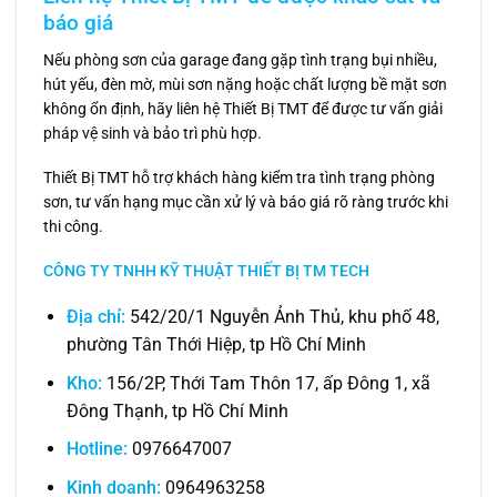
báo giá
Nếu phòng sơn của garage đang gặp tình trạng bụi nhiều,
hút yếu, đèn mờ, mùi sơn nặng hoặc chất lượng bề mặt sơn
không ổn định, hãy liên hệ Thiết Bị TMT để được tư vấn giải
pháp vệ sinh và bảo trì phù hợp.
Thiết Bị TMT hỗ trợ khách hàng kiểm tra tình trạng phòng
sơn, tư vấn hạng mục cần xử lý và báo giá rõ ràng trước khi
thi công.
CÔNG TY TNHH KỸ THUẬT THIẾT BỊ TM TECH
Địa chỉ:
542/20/1 Nguyễn Ảnh Thủ, khu phố 48,
phường Tân Thới Hiệp, tp Hồ Chí Minh
Kho:
156/2P, Thới Tam Thôn 17, ấp Đông 1, xã
Đông Thạnh, tp Hồ Chí Minh
Hotline:
0976647007
Kinh doanh:
0964963258