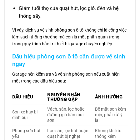
Giảm tuổi thọ của quạt hút, lọc gió, đèn và hệ
thống sấy.
Vì vậy, dịch vụ vệ sinh phòng sơn ô tô không chỉ là công việc
làm sạch thông thường mà còn là một phần quan trọng
trong quy trình bảo trì thiết bị garage chuyên nghiệp.
Dấu hiệu phòng sơn ô tô cần được vệ sinh
ngay
Garage nên kiểm tra và vệ sinh phòng sơn nếu xuất hiện
một trong các dấu hiệu sau:
NGUYÊN NHÂN
DẤU HIỆU
ẢNH HƯỞNG
THƯỜNG GẶP
Vách, sàn, lọc hoặc
Bề mặt sơn kém
Sơn xe hay bị
đường gió bám bụi
mịn, phải xử lý
dính bụi
sơn
lại
Phòng sơn hút
Lọc sàn, lọc hút hoặc
Không khí lưu
yếu
quạt hút bị nghẹt
thông kém