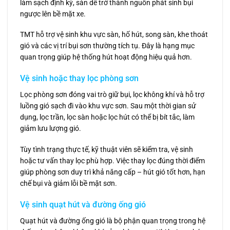
làm sạch định kỳ, sàn dễ trở thành nguồn phát sinh bụi
ngược lên bề mặt xe.
TMT hỗ trợ vệ sinh khu vực sàn, hố hút, song sàn, khe thoát
gió và các vị trí bụi sơn thường tích tụ. Đây là hạng mục
quan trọng giúp hệ thống hút hoạt động hiệu quả hơn.
Vệ sinh hoặc thay lọc phòng sơn
Lọc phòng sơn đóng vai trò giữ bụi, lọc không khí và hỗ trợ
luồng gió sạch đi vào khu vực sơn. Sau một thời gian sử
dụng, lọc trần, lọc sàn hoặc lọc hút có thể bị bít tắc, làm
giảm lưu lượng gió.
Tùy tình trạng thực tế, kỹ thuật viên sẽ kiểm tra, vệ sinh
hoặc tư vấn thay lọc phù hợp. Việc thay lọc đúng thời điểm
giúp phòng sơn duy trì khả năng cấp – hút gió tốt hơn, hạn
chế bụi và giảm lỗi bề mặt sơn.
Vệ sinh quạt hút và đường ống gió
Quạt hút và đường ống gió là bộ phận quan trọng trong hệ