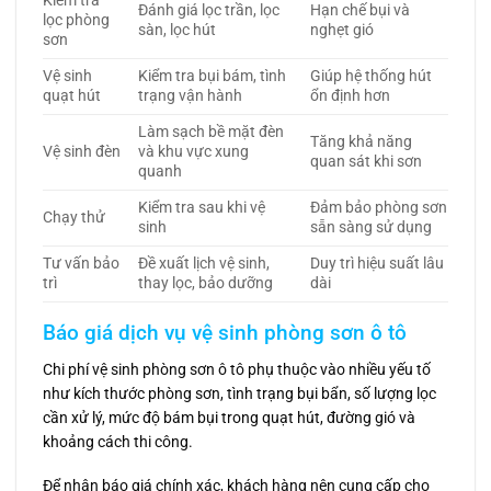
Kiểm tra
Đánh giá lọc trần, lọc
Hạn chế bụi và
lọc phòng
sàn, lọc hút
nghẹt gió
sơn
Vệ sinh
Kiểm tra bụi bám, tình
Giúp hệ thống hút
quạt hút
trạng vận hành
ổn định hơn
Làm sạch bề mặt đèn
Tăng khả năng
Vệ sinh đèn
và khu vực xung
quan sát khi sơn
quanh
Kiểm tra sau khi vệ
Đảm bảo phòng sơn
Chạy thử
sinh
sẵn sàng sử dụng
Tư vấn bảo
Đề xuất lịch vệ sinh,
Duy trì hiệu suất lâu
trì
thay lọc, bảo dưỡng
dài
Báo giá dịch vụ vệ sinh phòng sơn ô tô
Chi phí vệ sinh phòng sơn ô tô phụ thuộc vào nhiều yếu tố
như kích thước phòng sơn, tình trạng bụi bẩn, số lượng lọc
cần xử lý, mức độ bám bụi trong quạt hút, đường gió và
khoảng cách thi công.
Để nhận báo giá chính xác, khách hàng nên cung cấp cho