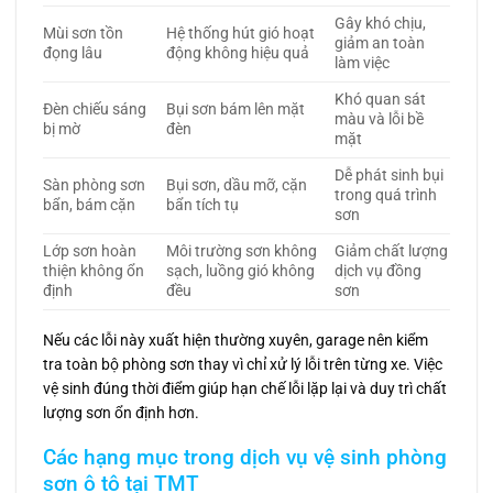
Gây khó chịu,
Mùi sơn tồn
Hệ thống hút gió hoạt
giảm an toàn
đọng lâu
động không hiệu quả
làm việc
Khó quan sát
Đèn chiếu sáng
Bụi sơn bám lên mặt
màu và lỗi bề
bị mờ
đèn
mặt
Dễ phát sinh bụi
Sàn phòng sơn
Bụi sơn, dầu mỡ, cặn
trong quá trình
bẩn, bám cặn
bẩn tích tụ
sơn
Lớp sơn hoàn
Môi trường sơn không
Giảm chất lượng
thiện không ổn
sạch, luồng gió không
dịch vụ đồng
định
đều
sơn
Nếu các lỗi này xuất hiện thường xuyên, garage nên kiểm
tra toàn bộ phòng sơn thay vì chỉ xử lý lỗi trên từng xe. Việc
vệ sinh đúng thời điểm giúp hạn chế lỗi lặp lại và duy trì chất
lượng sơn ổn định hơn.
Các hạng mục trong dịch vụ vệ sinh phòng
sơn ô tô tại TMT