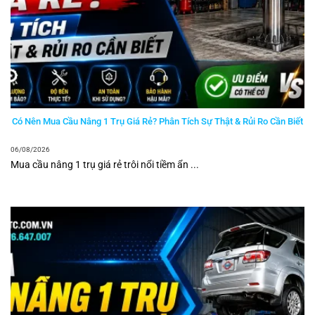
Có Nên Mua Cầu Nâng 1 Trụ Giá Rẻ? Phân Tích Sự Thật & Rủi Ro Cần Biết
06/08/2026
Mua cầu nâng 1 trụ giá rẻ trôi nổi tiềm ẩn ...