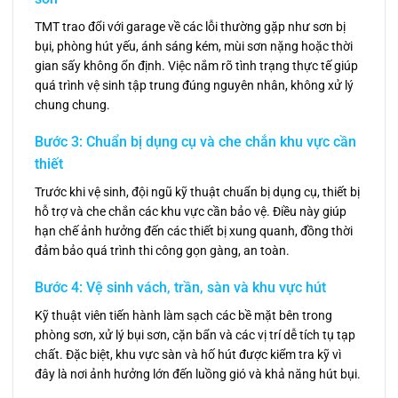
TMT trao đổi với garage về các lỗi thường gặp như sơn bị
bụi, phòng hút yếu, ánh sáng kém, mùi sơn nặng hoặc thời
gian sấy không ổn định. Việc nắm rõ tình trạng thực tế giúp
quá trình vệ sinh tập trung đúng nguyên nhân, không xử lý
chung chung.
Bước 3: Chuẩn bị dụng cụ và che chắn khu vực cần
thiết
Trước khi vệ sinh, đội ngũ kỹ thuật chuẩn bị dụng cụ, thiết bị
hỗ trợ và che chắn các khu vực cần bảo vệ. Điều này giúp
hạn chế ảnh hưởng đến các thiết bị xung quanh, đồng thời
đảm bảo quá trình thi công gọn gàng, an toàn.
Bước 4: Vệ sinh vách, trần, sàn và khu vực hút
Kỹ thuật viên tiến hành làm sạch các bề mặt bên trong
phòng sơn, xử lý bụi sơn, cặn bẩn và các vị trí dễ tích tụ tạp
chất. Đặc biệt, khu vực sàn và hố hút được kiểm tra kỹ vì
đây là nơi ảnh hưởng lớn đến luồng gió và khả năng hút bụi.