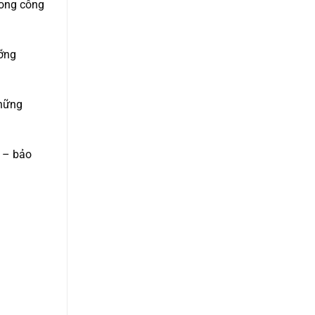
rong công
ưỡng
những
a – bảo