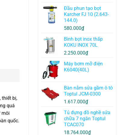
Đầu phun tạo bọt
Karcher FJ 10 (2.643-
144.0)
580.000
₫
Bình bọt inox thấp
KOKU INOX 70L
2.250.000
₫
Máy bơm mỡ điện
K6040(40L)
Bàn nằm sửa gầm ô tô
Toptul JCM-0300
thiết bị,
1.617.000
₫
ong quá
Tủ đựng đồ nghề sửa
ư môi
chữa 7 ngăn Toptul
oàn quốc.
TCAC070
18.764.000
₫