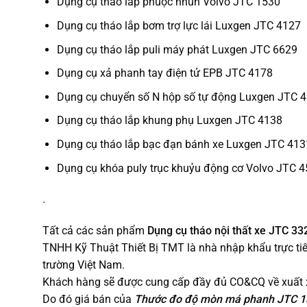
Dụng cụ tháo lắp phuộc nhún Volvo JTC 1530
Dụng cụ tháo lắp bơm trợ lực lái Luxgen JTC 4127
Dụng cụ tháo lắp puli máy phát Luxgen JTC 6629
Dụng cụ xả phanh tay điện tử EPB JTC 4178
Dụng cụ chuyển số N hộp số tự động Luxgen JTC 
Dụng cụ tháo lắp khung phụ Luxgen JTC 4138
Dụng cụ tháo lắp bạc đạn bánh xe Luxgen JTC 413
Dụng cụ khóa puly trục khuỷu động cơ Volvo JTC 
.
Tất cả các sản phẩm
Dụng cụ tháo nội thất xe JTC 3
TNHH Kỹ Thuật Thiết Bị TMT là nhà nhập khẩu trực ti
trường Việt Nam.
Khách hàng sẽ được cung cấp đầy đủ CO&CQ về xuất x
Do đó giá bán của
Thước đo độ mòn má phanh JTC 1