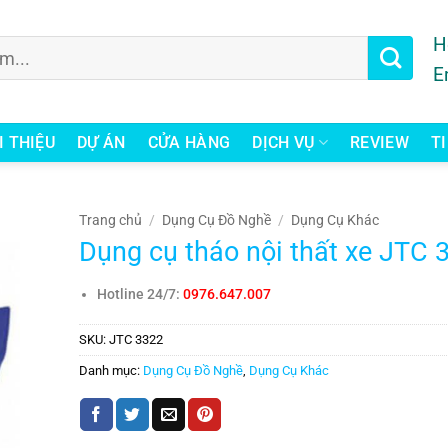
H
E
I THIỆU
DỰ ÁN
CỬA HÀNG
DỊCH VỤ
REVIEW
T
Trang chủ
/
Dụng Cụ Đồ Nghề
/
Dụng Cụ Khác
Dụng cụ tháo nội thất xe JTC 
Hotline 24/7:
0976.647.007
SKU:
JTC 3322
Danh mục:
Dụng Cụ Đồ Nghề
,
Dụng Cụ Khác