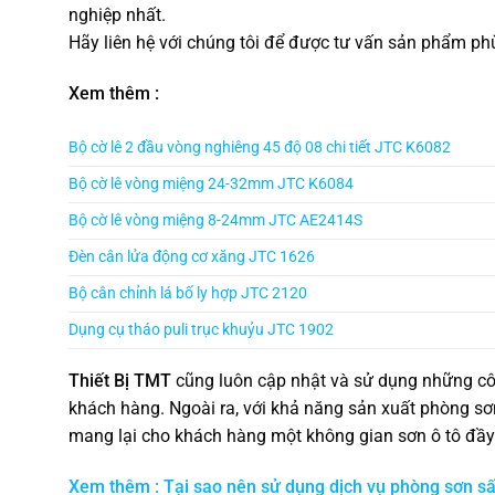
nghiệp nhất.
Hãy liên hệ với chúng tôi để được tư vấn sản phẩm phù
Xem thêm :
Bộ cờ lê 2 đầu vòng nghiêng 45 độ 08 chi tiết JTC K6082
Bộ cờ lê vòng miệng 24-32mm JTC K6084
Bộ cờ lê vòng miệng 8-24mm JTC AE2414S
Đèn cân lửa động cơ xăng JTC 1626
Bộ cân chỉnh lá bố ly hợp JTC 2120
Dụng cụ tháo puli trục khuỷu JTC 1902
Thiết Bị TMT
cũng luôn cập nhật và sử dụng những cô
khách hàng. Ngoài ra, với khả năng sản xuất phòng sơ
mang lại cho khách hàng một không gian sơn ô tô đầy 
Xem thêm : Tại sao nên sử dụng dịch vụ phòng sơn sấ