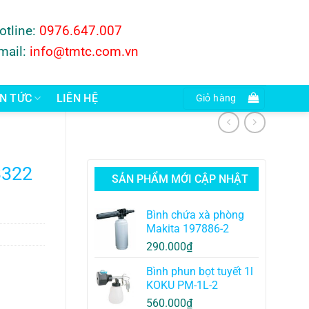
otline:
0976.647.007
mail:
info@tmtc.com.vn
IN TỨC
LIÊN HỆ
Giỏ hàng
3322
SẢN PHẨM MỚI CẬP NHẬT
Bình chứa xà phòng
Makita 197886-2
290.000
₫
Bình phun bọt tuyết 1l
KOKU PM-1L-2
560.000
₫