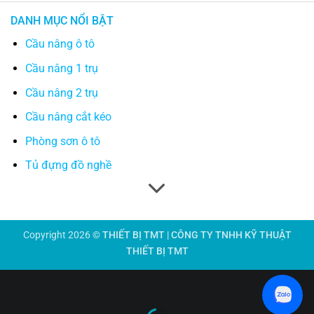
DANH MỤC NỔI BẬT
Cầu nâng ô tô
Cầu nâng 1 trụ
Cầu nâng 2 trụ
Cầu nâng cắt kéo
Phòng sơn ô tô
Tủ đựng đồ nghề
Copyright 2026 ©
THIẾT BỊ TMT | CÔNG TY TNHH KỸ THUẬT
THIẾT BỊ TMT