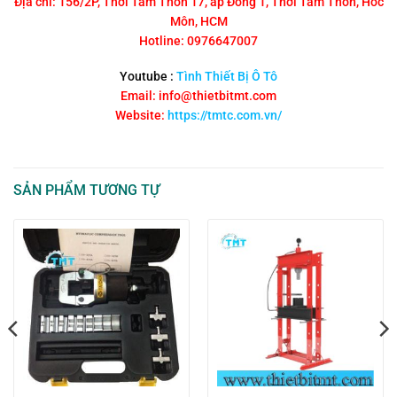
Địa chỉ: 156/2P, Thới Tam Thôn 17, ấp Đông 1, Thới Tam Thôn, Hóc
Môn, HCM
Hotline: 0976647007
Youtube :
Tình Thiết Bị Ô Tô
Email: info@thietbitmt.com
Website:
https://tmtc.com.vn/
SẢN PHẨM TƯƠNG TỰ