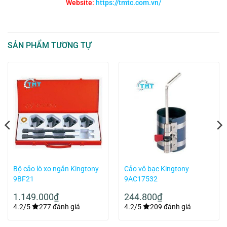
Website:
https://tmtc.com.vn/
SẢN PHẨM TƯƠNG TỰ
Bộ cảo lò xo ngắn Kingtony
Cảo vô bạc Kingtony
9BF21
9AC17532
1.149.000
₫
244.800
₫
4.2/5
277 đánh giá
4.2/5
209 đánh giá