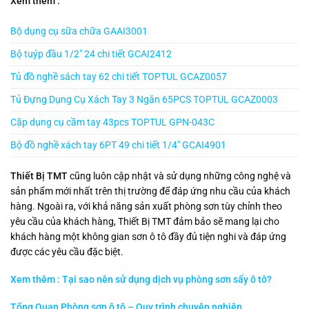
Xem thêm :
Bộ dụng cụ sữa chữa GAAI3001
Bộ tuýp đầu 1/2″ 24 chi tiết GCAI2412
Tủ đồ nghề sách tay 62 chi tiết TOPTUL GCAZ0057
Tủ Đựng Dụng Cụ Xách Tay 3 Ngăn 65PCS TOPTUL GCAZ0003
Cặp dụng cụ cầm tay 43pcs TOPTUL GPN-043C
Bộ đồ nghề xách tay 6PT 49 chi tiết 1/4″ GCAI4901
Thiết Bị TMT
cũng luôn cập nhật và sử dụng những công nghệ và
sản phẩm mới nhất trên thị trường để đáp ứng nhu cầu của khách
hàng. Ngoài ra, với khả năng sản xuất phòng sơn tùy chỉnh theo
yêu cầu của khách hàng, Thiết Bị TMT đảm bảo sẽ mang lại cho
khách hàng một không gian sơn ô tô đầy đủ tiện nghi và đáp ứng
được các yêu cầu đặc biệt.
Xem thêm : Tại sao nên sử dụng dịch vụ phòng sơn sấy ô tô?
Tổng Quan Phòng sơn ô tô – Quy trình chuyên nghiệp