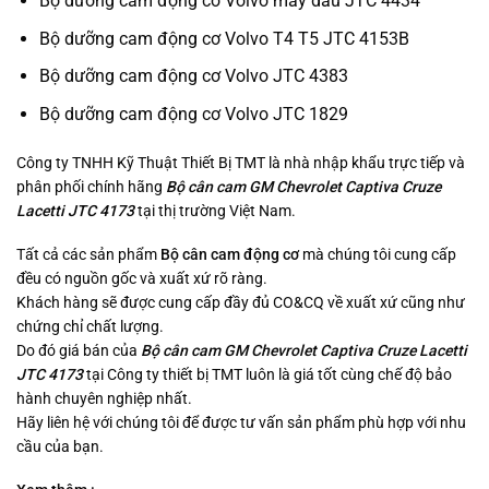
Bộ dưỡng cam động cơ Volvo máy dầu JTC 4434
Bộ dưỡng cam động cơ Volvo T4 T5 JTC 4153B
Bộ dưỡng cam động cơ Volvo JTC 4383
Bộ dưỡng cam động cơ Volvo JTC 1829
Công ty TNHH Kỹ Thuật Thiết Bị TMT là nhà nhập khẩu trực tiếp và
phân phối chính hãng
Bộ cân cam GM Chevrolet Captiva Cruze
Lacetti JTC 4173
tại thị trường Việt Nam.
Tất cả các sản phẩm
Bộ cân cam động cơ
mà chúng tôi cung cấp
đều có nguồn gốc và xuất xứ rõ ràng.
Khách hàng sẽ được cung cấp đầy đủ CO&CQ về xuất xứ cũng như
chứng chỉ chất lượng.
Do đó giá bán của
Bộ cân cam GM Chevrolet Captiva Cruze Lacetti
JTC 4173
tại Công ty thiết bị TMT luôn là giá tốt cùng chế độ bảo
hành chuyên nghiệp nhất.
Hãy liên hệ với chúng tôi để được tư vấn sản phẩm phù hợp với nhu
cầu của bạn.