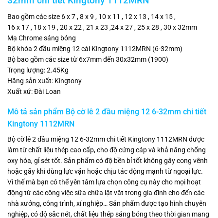
32mm chi tiết Kingtony 1112MRN
Bao gồm các size 6 x 7 , 8 x 9 , 10 x 11 , 12 x 13 , 14 x 15 ,
16 x 17 , 18 x 19 , 20 x 22 , 21 x 23 ,24 x 27 , 25 x 28 , 30 x 32mm
Mạ Chrome sáng bóng
Bộ khóa 2 đầu miệng 12 cái Kingtony 1112MRN (6-32mm)
Bộ bao gồm các size từ 6x7mm đến 30x32mm (1900)
Trọng lượng: 2.45Kg
Hãng sản xuất: Kingtony
Xuất xứ: Đài Loan
Mô tả sản phẩm Bộ cờ lê 2 đầu miệng 12 6-32mm chi tiết
Kingtony 1112MRN
Bộ cờ lê 2 đầu miệng 12 6-32mm chi tiết Kingtony 1112MRN được
làm từ chất liệu thép cao cấp, cho độ cứng cáp và khả năng chống
oxy hóa, gỉ sét tốt. Sản phẩm có độ bền bỉ tốt không gây cong vênh
hoặc gãy khi dùng lực vặn hoặc chịu tác động mạnh từ ngoại lực.
Vì thế mà bạn có thể yên tâm lựa chọn công cụ này cho mọi hoạt
động từ các công việc sữa chữa lặt vặt trong gia đình cho đến các
nhà xưởng, công trình, xí nghiệp… Sản phẩm được tạo hình chuyên
nghiệp, có độ sắc nét, chất liệu thép sáng bóng theo thời gian mang