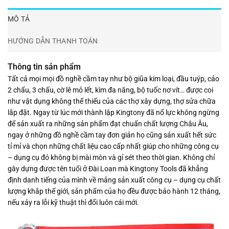
MÔ TẢ
HƯỚNG DẪN THANH TOÁN
Thông tin sản phẩm
Tất cả mọi mọi đồ nghề cầm tay như bộ giũa kim loại, đầu tuýp, cảo
2 chấu, 3 chấu, cờ lê mỏ lết, kìm đa năng, bộ tuốc nơ vít… được coi
như vật dụng không thể thiếu của các thợ xây dựng, thợ sửa chữa
lắp đặt. Ngay từ lúc mới thành lập Kingtony đã nổ lực không ngừng
để sản xuất ra những sản phẩm đạt chuẩn chất lượng Châu Âu,
ngay ở những đồ nghề cầm tay đơn giản họ cũng sản xuất hết sức
tỉ mỉ và chọn những chất liệu cao cấp nhất giúp cho những công cụ
– dụng cụ đó không bị mài mòn và gỉ sét theo thời gian. Không chỉ
gây dựng được tên tuổi ở Đài Loan mà Kingtony Tools đã khẳng
định danh tiếng của mình về mảng sản xuất công cụ – dụng cụ chất
lượng khắp thế giới, sản phẩm của họ đều được bảo hành 12 tháng,
nếu xảy ra lỗi kỹ thuật thì đổi luôn cái mới.