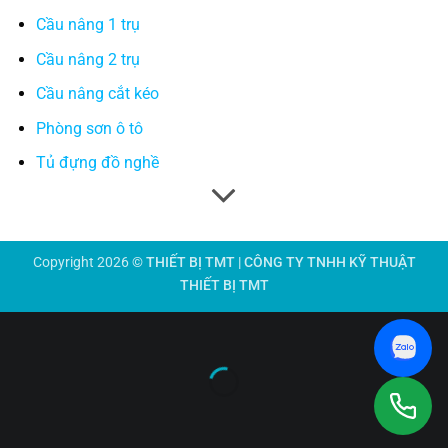
Cầu nâng 1 trụ
Cầu nâng 2 trụ
Cầu nâng cắt kéo
Phòng sơn ô tô
Tủ đựng đồ nghề
Copyright 2026 ©
THIẾT BỊ TMT | CÔNG TY TNHH KỸ THUẬT
THIẾT BỊ TMT