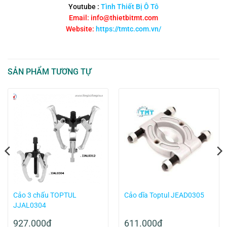
Youtube :
Tình Thiết Bị Ô Tô
Email: info@thietbitmt.com
Website:
https://tmtc.com.vn/
SẢN PHẨM TƯƠNG TỰ
Cảo 3 chấu TOPTUL
Cảo dĩa Toptul JEAD0305
JJAL0304
927.000
₫
611.000
₫