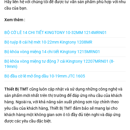
Hãy liên hệ với chúng tôi để được tư vấn sản phẩm phù hợp với nhu
cầu của bạn.
Xem thêm :
BỘ CỜ LÊ 14 CHI TIẾT KINGTONY 10-32MM 1214MRN01
Bộ tuýp 8 cái hệ mét 10-22mm Kingtony 1208MR
Bộ khóa vòng miệng 14 chi tiết Kingtony 1215MRN01
Bộ khóa vòng miệng tư động 7 cái Kingtony 12207MRN01 (8-
19mm)
Bộ đầu cờ lê mở ống dầu 10-19mm JTC 1605
Thiết Bị TMT
cũng luôn cập nhật và sử dụng những công nghệ và
sản phẩm mới nhất trên thị trường để đáp ứng nhu cầu của khách
hàng. Ngoài ra, với khả năng sản xuất phòng sơn tùy chỉnh theo
yêu cầu của khách hàng, Thiết Bị TMT đảm bảo sẽ mang lại cho
khách hàng một không gian sơn ô tô đầy đủ tiện nghi và đáp ứng
được các yêu cầu đặc biệt.