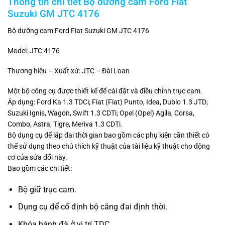
Thông tin chi tiết
Bộ dưỡng cam Ford Fiat
Suzuki GM JTC 4176
Bộ dưỡng cam Ford Fiat Suzuki GM JTC 4176
Model: JTC 4176
Thương hiệu – Xuất xứ: JTC – Đài Loan
Một bộ công cụ được thiết kế để cài đặt và điều chỉnh trục cam.
Áp dụng: Ford Ka 1.3 TDCi; Fiat (Fiat) Punto, Idea, Dublo 1.3 JTD;
Suzuki Ignis, Wagon, Swift 1.3 CDTi; Opel (Opel) Agila, Corsa,
Combo, Astra, Tigre, Meriva 1.3 CDTi.
Bộ dụng cụ để lắp đai thời gian bao gồm các phụ kiện cần thiết có
thể sử dụng theo chú thích kỹ thuật của tài liệu kỹ thuật cho động
cơ của sửa đổi này.
Bao gồm các chi tiết:
Bộ giữ trục cam.
Dụng cụ để cố định bộ căng đai định thời.
Khóa bánh đà ở vị trí TDC.