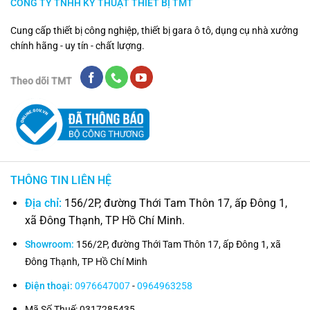
CÔNG TY TNHH KỸ THUẬT THIẾT BỊ TMT
Cung cấp thiết bị công nghiệp, thiết bị gara ô tô, dụng cụ nhà xưởng
chính hãng - uy tín - chất lượng.
Theo dõi TMT
THÔNG TIN LIÊN HỆ
Địa chỉ:
156/2P, đường Thới Tam Thôn 17, ấp Đông 1,
xã Đông Thạnh, TP Hồ Chí Minh.
Showroom:
156/2P, đường Thới Tam Thôn 17, ấp Đông 1, xã
Đông Thạnh, TP Hồ Chí Minh
Điện thoại:
0976647007
-
0964963258
Mã Số Thuế: 0317285435