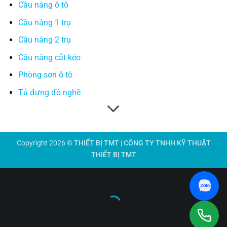
Cầu nâng ô tô
Cầu nâng 1 trụ
Cầu nâng 2 trụ
Cầu nâng cắt kéo
Phòng sơn ô tô
Tủ đựng đồ nghề
Copyright 2026 ©
THIẾT BỊ TMT | CÔNG TY TNHH KỸ THUẬT
THIẾT BỊ TMT