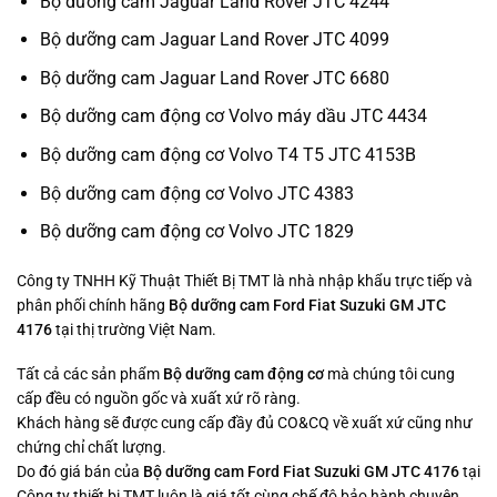
Bộ dưỡng cam Jaguar Land Rover JTC 4244
Bộ dưỡng cam Jaguar Land Rover JTC 4099
Bộ dưỡng cam Jaguar Land Rover JTC 6680
Bộ dưỡng cam động cơ Volvo máy dầu JTC 4434
Bộ dưỡng cam động cơ Volvo T4 T5 JTC 4153B
Bộ dưỡng cam động cơ Volvo JTC 4383
Bộ dưỡng cam động cơ Volvo JTC 1829
Công ty TNHH Kỹ Thuật Thiết Bị TMT là nhà nhập khẩu trực tiếp và
phân phối chính hãng
Bộ dưỡng cam Ford Fiat Suzuki GM JTC
4176
tại thị trường Việt Nam.
Tất cả các sản phẩm
Bộ dưỡng cam động cơ
mà chúng tôi cung
cấp đều có nguồn gốc và xuất xứ rõ ràng.
Khách hàng sẽ được cung cấp đầy đủ CO&CQ về xuất xứ cũng như
chứng chỉ chất lượng.
Do đó giá bán của
Bộ dưỡng cam Ford Fiat Suzuki GM JTC 4176
tại
Công ty thiết bị TMT luôn là giá tốt cùng chế độ bảo hành chuyên