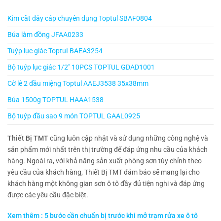
Kìm cắt dây cáp chuyên dụng Toptul SBAF0804
Búa làm đồng JFAA0233
Tuýp lục giác ToptuI BAEA3254
Bộ tuýp lục giác 1/2″ 10PCS TOPTUL GDAD1001
Cờ lê 2 đầu miệng Toptul AAEJ3538 35x38mm
Búa 1500g TOPTUL HAAA1538
Bộ tuýp đầu sao 9 món TOPTUL GAAL0925
Thiết Bị TMT
cũng luôn cập nhật và sử dụng những công nghệ và
sản phẩm mới nhất trên thị trường để đáp ứng nhu cầu của khách
hàng. Ngoài ra, với khả năng sản xuất phòng sơn tùy chỉnh theo
yêu cầu của khách hàng, Thiết Bị TMT đảm bảo sẽ mang lại cho
khách hàng một không gian sơn ô tô đầy đủ tiện nghi và đáp ứng
được các yêu cầu đặc biệt.
Xem thêm : 5 bước cần chuẩn bị trước khi mở trạm rửa xe ô tô