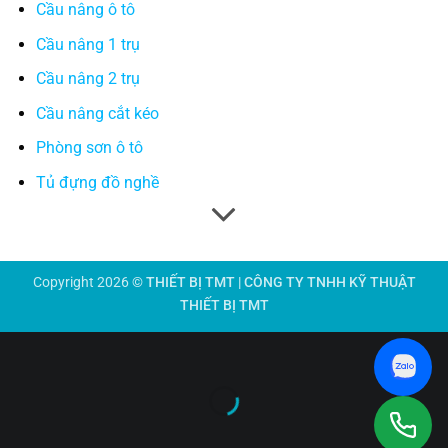
Cầu nâng ô tô
Cầu nâng 1 trụ
Cầu nâng 2 trụ
Cầu nâng cắt kéo
Phòng sơn ô tô
Tủ đựng đồ nghề
Copyright 2026 ©
THIẾT BỊ TMT | CÔNG TY TNHH KỸ THUẬT
THIẾT BỊ TMT