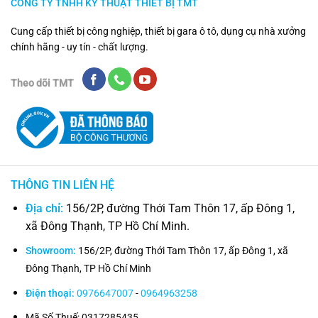
CÔNG TY TNHH KỸ THUẬT THIẾT BỊ TMT
Cung cấp thiết bị công nghiệp, thiết bị gara ô tô, dụng cụ nhà xưởng
chính hãng - uy tín - chất lượng.
Theo dõi TMT
THÔNG TIN LIÊN HỆ
Địa chỉ:
156/2P, đường Thới Tam Thôn 17, ấp Đông 1,
xã Đông Thạnh, TP Hồ Chí Minh.
Showroom:
156/2P, đường Thới Tam Thôn 17, ấp Đông 1, xã
Đông Thạnh, TP Hồ Chí Minh
Điện thoại:
0976647007
-
0964963258
Mã Số Thuế: 0317285435