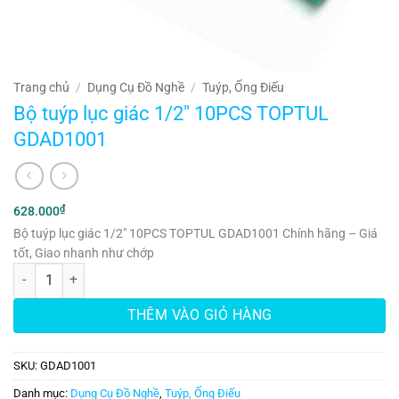
Trang chủ
/
Dụng Cụ Đồ Nghề
/
Tuýp, Ống Điếu
Bộ tuýp lục giác 1/2″ 10PCS TOPTUL
GDAD1001
₫
628.000
Bộ tuýp lục giác 1/2″ 10PCS TOPTUL GDAD1001 Chính hãng – Giá
tốt, Giao nhanh như chớp
Bộ tuýp lục giác 1/2" 10PCS TOPTUL GDAD1001 số lượng
THÊM VÀO GIỎ HÀNG
SKU:
GDAD1001
Danh mục:
Dụng Cụ Đồ Nghề
,
Tuýp, Ống Điếu