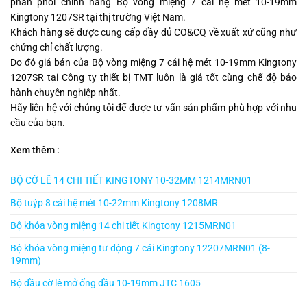
phân phối chính hãng Bộ vòng miệng 7 cái hệ mét 10-19mm
Kingtony 1207SR tại thị trường Việt Nam.
Khách hàng sẽ được cung cấp đầy đủ CO&CQ về xuất xứ cũng như
chứng chỉ chất lượng.
Do đó giá bán của Bộ vòng miệng 7 cái hệ mét 10-19mm Kingtony
1207SR tại Công ty thiết bị TMT luôn là giá tốt cùng chế độ bảo
hành chuyên nghiệp nhất.
Hãy liên hệ với chúng tôi để được tư vấn sản phẩm phù hợp với nhu
cầu của bạn.
Xem thêm :
BỘ CỜ LÊ 14 CHI TIẾT KINGTONY 10-32MM 1214MRN01
Bộ tuýp 8 cái hệ mét 10-22mm Kingtony 1208MR
Bộ khóa vòng miệng 14 chi tiết Kingtony 1215MRN01
Bộ khóa vòng miệng tư động 7 cái Kingtony 12207MRN01 (8-
19mm)
Bộ đầu cờ lê mở ống dầu 10-19mm JTC 1605