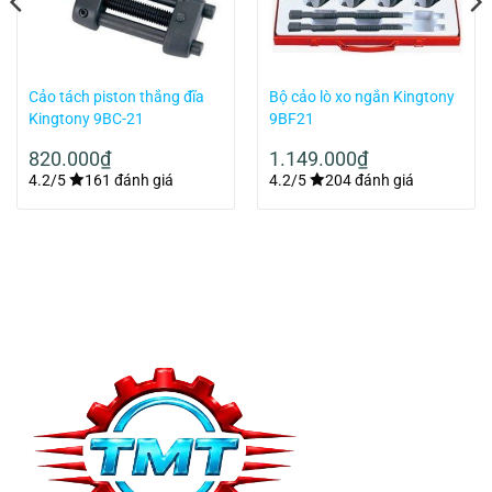
Cảo tách piston thắng đĩa
Bộ cảo lò xo ngắn Kingtony
Kingtony 9BC-21
9BF21
820.000
₫
1.149.000
₫
4.2/5
161 đánh giá
4.2/5
204 đánh giá