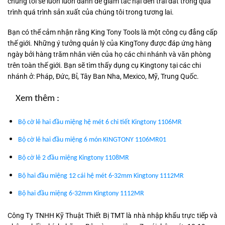
chúng tôi sẽ luôn luôn dành để giảm tác hại đến trái đất trong quá
trình quá trình sản xuất của chúng tôi trong tương lai.
Bạn có thể cảm nhận rằng King Tony Tools là một công cụ đẳng cấp
thế giới. Những ý tưởng quản lý của KingTony được đáp ứng hàng
ngày bởi hàng trăm nhân viên của họ các chi nhánh và văn phòng
trên toàn thế giới. Bạn sẽ tìm thấy dụng cụ Kingtony tại các chi
nhánh ở: Pháp, Đức, Bỉ, Tây Ban Nha, Mexico, Mỹ, Trung Quốc.
Xem thêm
:
Bộ cờ lê hai đầu miệng hệ mét 6 chi tiết Kingtony 1106MR
Bộ cờ lê hai đầu miệng 6 món KINGTONY 1106MR01
Bộ cờ lê 2 đầu miệng Kingtony 1108MR
Bộ hai đầu miệng 12 cái hệ mét 6-32mm Kingtony 1112MR
Bộ hai đầu miệng 6-32mm Kingtony 1112MR
Công Ty TNHH Kỹ Thuật Thiết Bị TMT là nhà nhập khẩu trực tiếp và