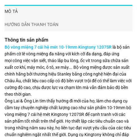
MÔ TẢ
HƯỚNG DẪN THANH TOÁN
Thông tin sản phẩm
Bộ vòng miệng 7 cái hệ mét 10-19mm Kingtony 1207SR
là bộ sản
phẩm cờ lê vòng miệng đa năng với kích cỡ đa dạng, đáp ứng
mọi công việc vặn siết, tháo lắp bu lông, ốc vít trong sữa chữa sản
xuất cơ khí, máy móc, ô tô, xe máy…. Bộ vòng miệng được sản xuất
chính hãng bởi thương hiệu Stanley bằng công nghệ hiện đại của
Châu Âu, chất liệu cao cấp có độ bền vượt trội để có thể làm việc với
cường độ cao, chịu được lực va chạm lớn mà vẫn đảm bảo độ bền
theo thời gian.
Ông Lai & Ông Lin tìm thấy hướng đi mới của họ; làm cho dụng cụ
cầm tay chuyên nghiệp chất lượng cao như sản phẩm 10-19mm bộ
vòng miệng 7 cái hệ mét Kingtony 1207SR để cạnh tranh với các
sản phẩm tốt nhất trên thế giới. Họ thiết lập các tiêu chuẩn cao và
trong những năm sau này, họ liên tục đạt vượt yêu cầu của các tiêu
chuẩn nghiêm ngặt nhất thế giới. Dụng cụ Kingtony không chỉ đáp