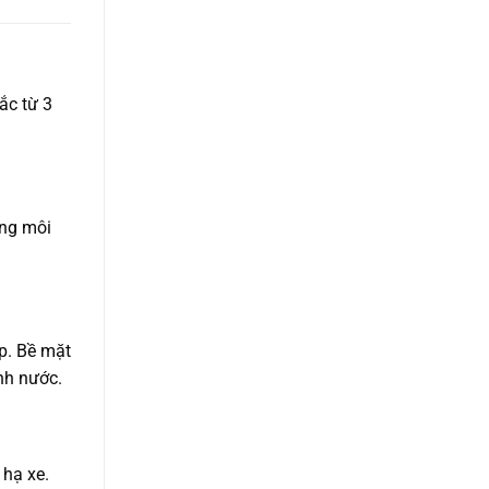
ắc từ 3
ong môi
p. Bề mặt
nh nước.
 hạ xe.