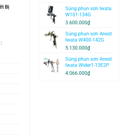
t Bị
Súng phun sơn Iwata
W101-134G
3.600.000
₫
Súng phun sơn Anest
Iwata W400-142G
1
:
5.130.000
₫
Súng phun sơn Anest
Iwata Wider1-13E2P
4.066.000
₫