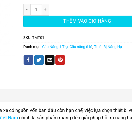
Cầu Nâng 1 Trụ Rửa Xe Ô Tô Việt Nam Giá Rẻ số lượng
THÊM VÀO GIỎ HÀNG
SKU:
TMT01
Danh mục:
Cầu Nâng 1 Trụ
,
Cầu nâng ô tô
,
Thiết Bị Nâng Hạ
a xe có nguồn vốn ban đầu còn hạn chế, việc lựa chọn thiết bị 
 Việt Nam
chính là sản phẩm mang đên giải pháp hỗ trợ nâng hạ