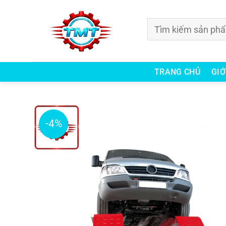
Bỏ
qua
Tìm
nội
kiếm:
dung
TRANG CHỦ
GIỚ
-4%