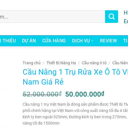
H
E
I THIỆU
DỰ ÁN
CỬA HÀNG
DỊCH VỤ
REVIEW
T
Trang chủ
/
Thiết Bị Nâng Hạ
/
Cầu nâng ô tô
/
Cầu Nân
Cầu Nâng 1 Trụ Rửa Xe Ô Tô V
Nam Giá Rẻ
52.000.000
₫
Giá
50.000.000
₫
Giá
gốc
hiện
Cầu nâng 1 trụ Việt Nam là dòng sản phẩm được Thiết Bị 
là:
tại
phối chính hãng tại Việt Nam với công suất nâng tối đa 4 tấ
52.000.000₫.
là:
kính ty ben ngoài 325mm, Đường kính ty ben trong 275mm, 
50.000
nâng tối đa 1500mm