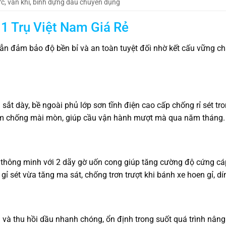
ực, van khí, bình đựng dầu chuyên dụng
1 Trụ Việt Nam Giá Rẻ
ẫn đảm bảo độ bền bỉ và an toàn tuyệt đối nhờ kết cấu vững ch
sắt dày, bề ngoài phủ lớp sơn tĩnh điện cao cấp chống rỉ sét tr
om chống mài mòn, giúp cầu vận hành mượt mà qua năm tháng.
kế thông minh với 2 dãy gờ uốn cong giúp tăng cường độ cứng cá
ỉ sét vừa tăng ma sát, chống trơn trượt khi bánh xe hoen gỉ, dí
 và thu hồi dầu nhanh chóng, ổn định trong suốt quá trình nâng