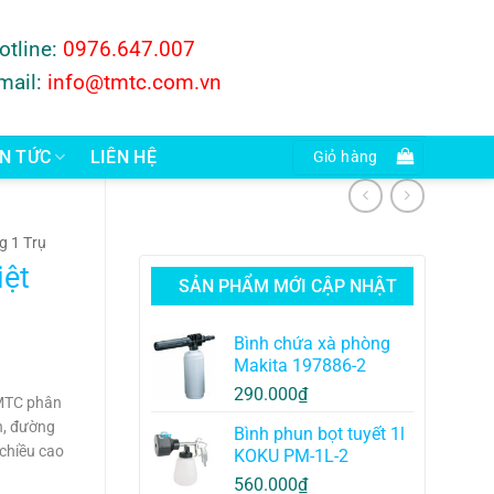
otline:
0976.647.007
mail:
info@tmtc.com.vn
IN TỨC
LIÊN HỆ
Giỏ hàng
g 1 Trụ
iệt
SẢN PHẨM MỚI CẬP NHẬT
Bình chứa xà phòng
Makita 197886-2
290.000
₫
TMTC phân
n, đường
Bình phun bọt tuyết 1l
chiều cao
KOKU PM-1L-2
.000₫.
560.000
₫