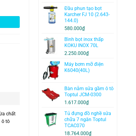
Đầu phun tạo bọt
Karcher FJ 10 (2.643-
144.0)
580.000
₫
Bình bọt inox thấp
KOKU INOX 70L
2.250.000
₫
Máy bơm mỡ điện
K6040(40L)
Bàn nằm sửa gầm ô tô
Toptul JCM-0300
1.617.000
₫
Tủ đựng đồ nghề sửa
vừa chất
chữa 7 ngăn Toptul
 ô tô
TCAC070
18.764.000
₫