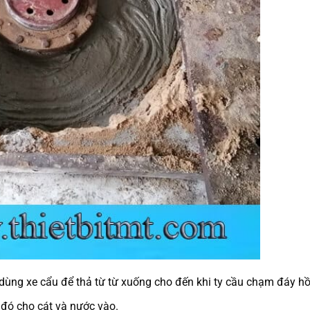
 dùng xe cẩu để thả từ từ xuống cho đến khi ty cầu chạm đáy 
 đó cho cát và nước vào.